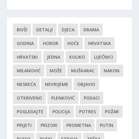
BIVŠI
DETALJI
DJECA
DRAMA
GODINA
HOROR
HOĆE
HRVATSKA
HRVATSKI
JEDNA
KOLIKO
LIJEČNICI
MILANOVIĆ
MOŽE
MUŠKARAC
NAKON
NESREĆA
NEVRIJEME
OBJAVIO
OTKRIVENO
PLENKOVIĆ
PODACI
POGLEDAJTE
POLICIJA
POTRES
POŽAR
PRIJETI
PRIZORI
PROMETNA
PUTIN
RUSIJA
RUSKI
STRAVA
TEŠKA