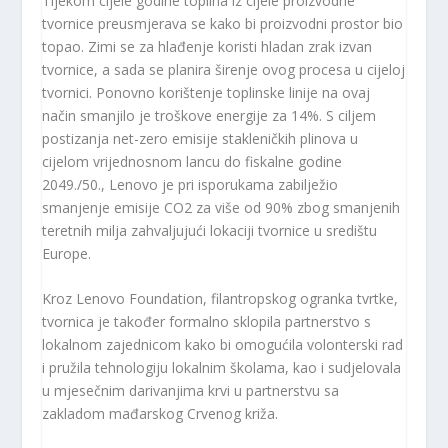
Tijekom cijele godine toplina iz cijele proizvodne
tvornice preusmjerava se kako bi proizvodni prostor bio
topao. Zimi se za hlađenje koristi hladan zrak izvan
tvornice, a sada se planira širenje ovog procesa u cijeloj
tvornici. Ponovno korištenje toplinske linije na ovaj
način smanjilo je troškove energije za 14%. S ciljem
postizanja net-zero emisije stakleničkih plinova u
cijelom vrijednosnom lancu do fiskalne godine
2049./50., Lenovo je pri isporukama zabilježio
smanjenje emisije CO2 za više od 90% zbog smanjenih
teretnih milja zahvaljujući lokaciji tvornice u središtu
Europe.
Kroz Lenovo Foundation, filantropskog ogranka tvrtke,
tvornica je također formalno sklopila partnerstvo s
lokalnom zajednicom kako bi omogućila volonterski rad
i pružila tehnologiju lokalnim školama, kao i sudjelovala
u mjesečnim darivanjima krvi u partnerstvu sa
zakladom mađarskog Crvenog križa.