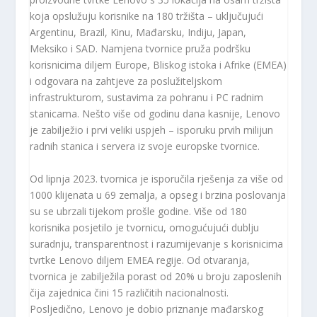
koja opslužuju korisnike na 180 tržišta – uključujući
Argentinu, Brazil, Kinu, Mađarsku, Indiju, Japan,
Meksiko i SAD. Namjena tvornice pruža podršku
korisnicima diljem Europe, Bliskog istoka i Afrike (EMEA)
i odgovara na zahtjeve za poslužiteljskom
infrastrukturom, sustavima za pohranu i PC radnim
stanicama. Nešto više od godinu dana kasnije, Lenovo
je zabilježio i prvi veliki uspjeh – isporuku prvih milijun
radnih stanica i servera iz svoje europske tvornice.
Od lipnja 2023. tvornica je isporučila rješenja za više od
1000 klijenata u 69 zemalja, a opseg i brzina poslovanja
su se ubrzali tijekom prošle godine. Više od 180
korisnika posjetilo je tvornicu, omogućujući dublju
suradnju, transparentnost i razumijevanje s korisnicima
tvrtke Lenovo diljem EMEA regije. Od otvaranja,
tvornica je zabilježila porast od 20% u broju zaposlenih
čija zajednica čini 15 različitih nacionalnosti.
Posljedično, Lenovo je dobio priznanje mađarskog