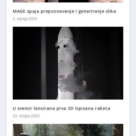
MAGE spaja prepoznavanje i generiranje slika
2. srpnja 2023.
U svemir lansirana prva 3D ispisana raketa
23. ožujka 2023.