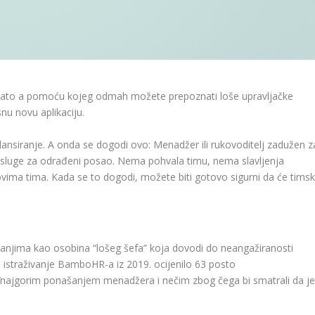
oznato a pomoću kojeg odmah možete prepoznati loše upravljačke
snu novu aplikaciju.
 lansiranje. A onda se dogodi ovo: Menadžer ili rukovoditelj zadužen z
zasluge za odrađeni posao. Nema pohvala timu, nema slavljenja
vima tima. Kada se to dogodi, možete biti gotovo sigurni da će timsk
ivanjima kao osobina “lošeg šefa” koja dovodi do neangažiranosti
e istraživanje BamboHR-a iz 2019. ocijenilo 63 posto
”
najgorim ponašanjem menadžera i nečim zbog čega bi smatrali da j