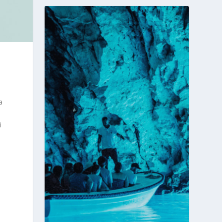
a
i
e