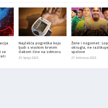
acija
Najčešća pogreška koju
Žene i nogomet: Lop
ljudi s visokim krvnim
okrugla, ne razlikuj
i se
tlakom čine na odmoru
spolove
vati
25. lipnja 2023.
27. kolovoza 2023.