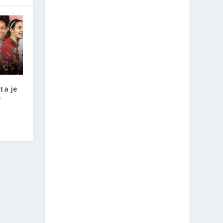
ta je
e