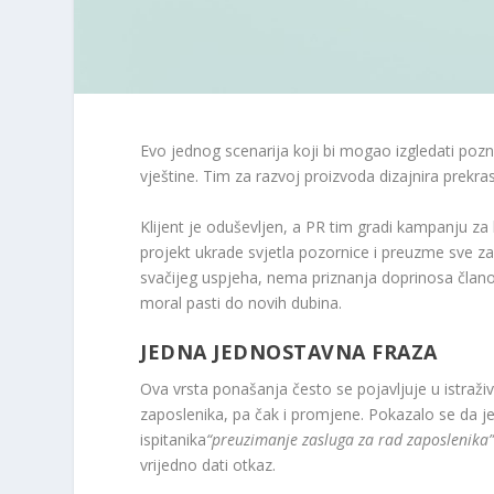
Evo jednog scenarija koji bi mogao izgledati p
vještine. Tim za razvoj proizvoda dizajnira prekra
Klijent je oduševljen, a PR tim gradi kampanju za
projekt ukrade svjetla pozornice i preuzme sve 
svačijeg uspjeha, nema priznanja doprinosa člano
moral pasti do novih dubina.
JEDNA JEDNOSTAVNA FRAZA
Ova vrsta ponašanja često se pojavljuje u istraž
zaposlenika, pa čak i promjene. Pokazalo se da j
ispitanika
“preuzimanje zasluga za rad zaposlenika
vrijedno dati otkaz.