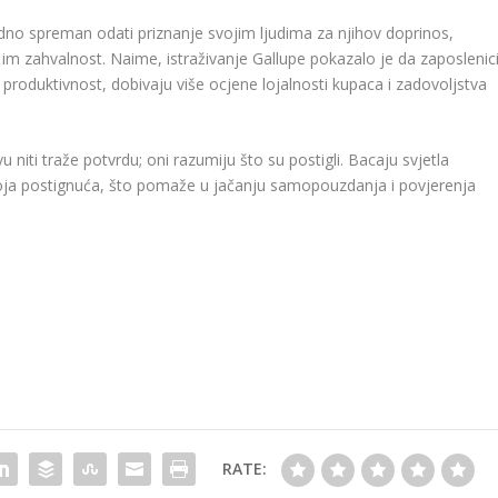
rodno spreman odati priznanje svojim ljudima za njihov doprinos,
i im zahvalnost. Naime, istraživanje Gallupe pokazalo je da zaposlenic
 produktivnost, dobivaju više ocjene lojalnosti kupaca i zadovoljstva
.
 niti traže potvrdu; oni razumiju što su postigli. Bacaju svjetla
svoja postignuća, što pomaže u jačanju samopouzdanja i povjerenja
RATE: