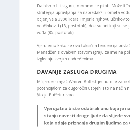
Da bismo bili sigurni, moramo se pitati: Može li 
strategija upravljanja za napredak? Ili ometa vođ
ocjenjivala 3800 lidera i mjerila njihovu učinkovito
neučinkoviti (13, postotak), dok su oni koji su se 
vođa (85. postotak).
Vjerujemo kako se ova toksična tendencija privlač
Menadžeri s ovakvim stavom igraju za ime na pol
izgledaju svojim nadređenima.
DAVANJE ZASLUGA DRUGIMA
Milijarder ulagač Warren Buffett jednom je zamolio
potencijalom za dugoročni uspjeh. I to na način na
što je Buffett rekao:
Vjerojatno biste odabrali onu koja je na
stanju navesti druge ljude da slijede sv
koja odaje priznanje drugim ljudima za v