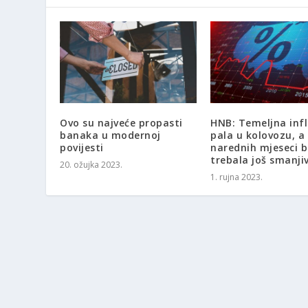
Ovo su najveće propasti
HNB: Temeljna infl
banaka u modernoj
pala u kolovozu, a
povijesti
narednih mjeseci b
trebala još smanji
20. ožujka 2023.
1. rujna 2023.