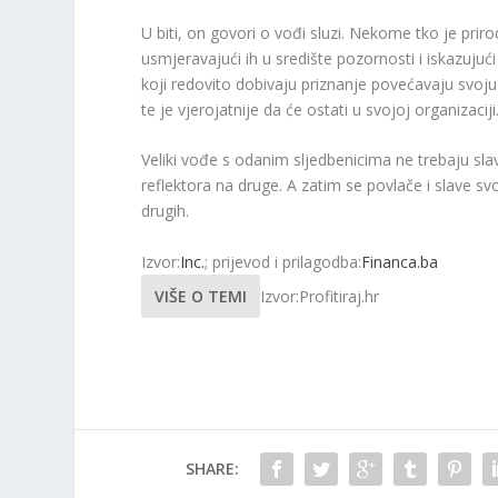
U biti, on govori o vođi sluzi. Nekome tko je pri
usmjeravajući ih u središte pozornosti i iskazujuć
koji redovito dobivaju priznanje povećavaju svoju
te je vjerojatnije da će ostati u svojoj organizaciji
Veliki vođe s odanim sljedbenicima ne trebaju slavu
reflektora na druge. A zatim se povlače i slave 
drugih.
Izvor:
Inc.
; prijevod i prilagodba:
Financa.ba
VIŠE O TEMI
Izvor:Profitiraj.hr
SHARE: