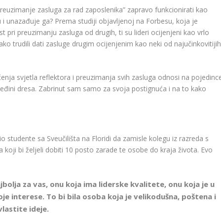
“preuzimanje zasluga za rad zaposlenika” zapravo funkcionirati kao
u i unazađuje ga? Prema studiji objavljenoj na Forbesu, koja je
st pri preuzimanju zasluga od drugih, ti su lideri ocijenjeni kao vrlo
jako trudili dati zasluge drugim ocijenjenim kao neki od najučinkovitiji
enja svjetla reflektora i preuzimanja svih zasluga odnosi na pojedince
eđini dresa. Zabrinut sam samo za svoja postignuća i na to kako
 studente sa Sveučilišta na Floridi da zamisle kolegu iz razreda s
 koji bi željeli dobiti 10 posto zarade te osobe do kraja života. Evo
jbolja za vas, onu koja ima liderske kvalitete, onu koja je u
oje interese. To bi bila osoba koja je velikodušna, poštena i
lastite ideje.