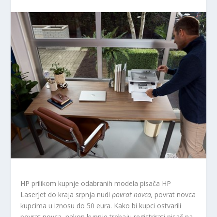
HP prilikom kupnje odabranih modela pisača HP
LaserJet do kraja srpnja nudi
povrat novca,
povrat novca
kupcima u iznosu
do 50 eura. Kako bi kupci ostvarili
povrat novca, nakon kupnje trebaju registrirati pisač na