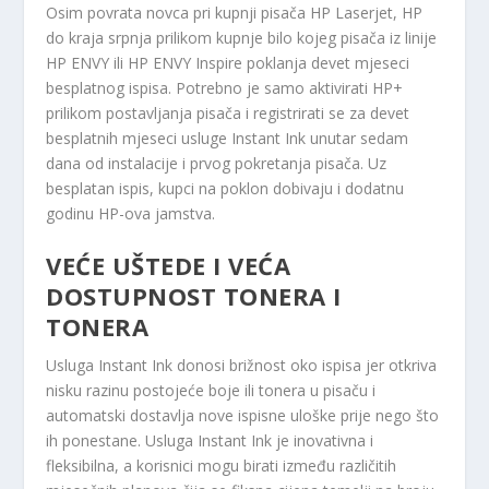
Osim povrata novca pri kupnji pisača HP Laserjet, HP
do kraja srpnja prilikom kupnje bilo kojeg pisača iz linije
HP ENVY ili HP ENVY Inspire poklanja devet mjeseci
besplatnog ispisa. Potrebno je samo aktivirati HP+
prilikom postavljanja pisača i registrirati se za devet
besplatnih mjeseci usluge Instant Ink unutar sedam
dana od instalacije i prvog pokretanja pisača. Uz
besplatan ispis, kupci na poklon dobivaju i dodatnu
godinu HP-ova jamstva.
VEĆE UŠTEDE I VEĆA
DOSTUPNOST TONERA I
TONERA
Usluga Instant Ink donosi brižnost oko ispisa jer otkriva
nisku razinu postojeće boje ili tonera u pisaču i
automatski dostavlja nove ispisne uloške prije nego što
ih ponestane. Usluga Instant Ink je inovativna i
fleksibilna, a korisnici mogu birati između različitih