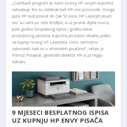
„Cashback program je način na koji HP svojim kupcima
zahvaljuje što su odabrali baš HP-ove proizvode. Ovoga
puta HP nudi povrat do čak 50 eura. HP LaserJet pisači
već su sami po sebi štedljivi, a uz povrat dijela novca,
pola godine besplatnog ispisa i godinu dana
produženog jamstva, kupcima pružamo idealnu priliku
za kupnju novog HP LaserJeta. Usto, nemojmo
zaboraviti, radi se o vrhunskim pisačima”, rekao je
Primož Polajnar, generalni direktor HP-a za regiju
Adriatic.
9 MJESECI BESPLATNOG ISPISA
UZ KUPNJU HP ENVY PISAČA