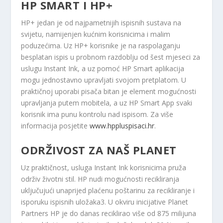
HP SMART I HP+
HP+ jedan je od najpametnijih ispisnih sustava na
svijetu, namijenjen kućnim korisnicima i malim
poduzećima. Uz HP+ korisnike je na raspolaganju
besplatan ispis u probnom razdoblju od šest mjeseci za
uslugu Instant Ink,
a uz pomoć HP Smart aplikacija
mogu jednostavno upravljati svojom pretplatom. U
praktičnoj uporabi pisača bitan je element mogućnosti
upravljanja putem mobitela, a uz HP Smart App svaki
korisnik ima punu kontrolu nad ispisom. Za više
informacija posjetite
www.hppluspisaci.hr
.
ODRŽIVOST ZA NAŠ PLANET
Uz praktičnost, usluga Instant Ink korisnicima pruža
održiv životni stil. HP nudi mogućnosti recikliranja
uključujući unaprijed plaćenu poštarinu za recikliranje i
isporuku ispisnih uložaka
3
. U okviru inicijative Planet
Partners HP je do danas reciklirao više od 875 milijuna