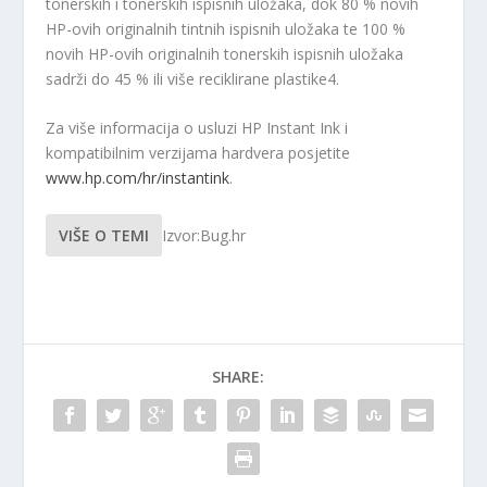
tonerskih i tonerskih ispisnih uložaka, dok 80 % novih
HP-ovih originalnih tintnih ispisnih uložaka te 100 %
novih HP-ovih originalnih tonerskih ispisnih uložaka
sadrži do 45 % ili više reciklirane plastike
4
.
Za više informacija o usluzi HP Instant Ink i
kompatibilnim verzijama hardvera posjetite
www.hp.com/hr/instantink
.
VIŠE O TEMI
Izvor:Bug.hr
SHARE: