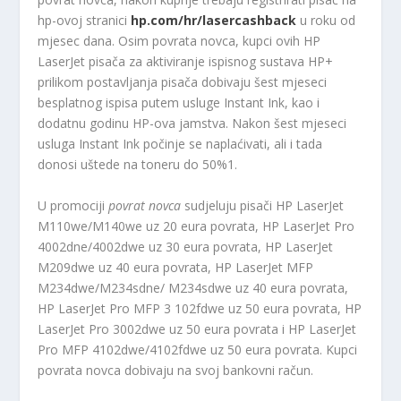
hp-ovoj stranici
hp.com/hr/lasercashback
u roku od
mjesec dana. Osim povrata novca, kupci ovih HP
LaserJet pisača za aktiviranje ispisnog sustava HP+
prilikom postavljanja pisača dobivaju šest mjeseci
besplatnog ispisa putem usluge Instant Ink, kao i
dodatnu godinu HP-ova jamstva. Nakon šest mjeseci
usluga Instant Ink počinje se naplaćivati, ali i tada
donosi uštede na toneru do 50%
1
.
U promociji
povrat novca
sudjeluju pisači HP LaserJet
M110we/M140we uz 20 eura povrata, HP LaserJet Pro
4002dne/4002dwe uz 30 eura povrata, HP LaserJet
M209dwe uz 40 eura povrata, HP LaserJet MFP
M234dwe/M234sdne/ M234sdwe uz 40 eura povrata,
HP LaserJet Pro MFP 3 102fdwe uz 50 eura povrata, HP
LaserJet Pro 3002dwe uz 50 eura povrata i HP LaserJet
Pro MFP 4102dwe/4102fdwe uz 50 eura povrata. Kupci
povrata novca dobivaju na svoj bankovni račun.