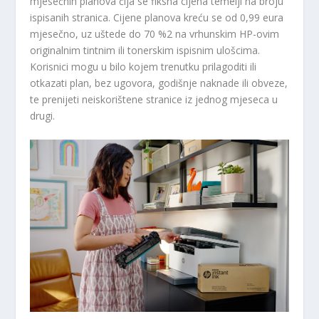
mjesečnih planova čija se fiksna cijena temelji na broju
ispisanih stranica. Cijene planova kreću se od 0,99 eura
mjesečno, uz uštede do 70 %
2
na vrhunskim HP-ovim
originalnim tintnim ili tonerskim ispisnim ulošcima.
Korisnici mogu u bilo kojem trenutku prilagoditi ili
otkazati plan, bez ugovora, godišnje naknade ili obveze,
te prenijeti neiskorištene stranice iz jednog mjeseca u
drugi.