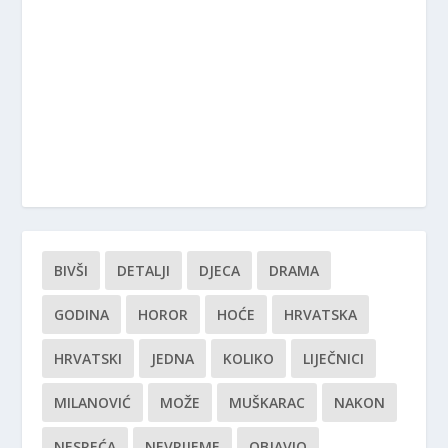
BIVŠI
DETALJI
DJECA
DRAMA
GODINA
HOROR
HOĆE
HRVATSKA
HRVATSKI
JEDNA
KOLIKO
LIJEČNICI
MILANOVIĆ
MOŽE
MUŠKARAC
NAKON
NESREĆA
NEVRIJEME
OBJAVIO