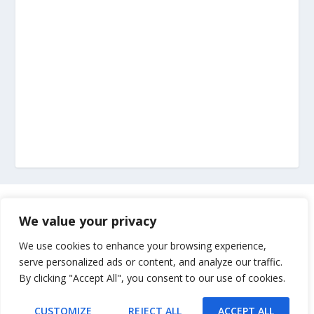
Marketing
We value your privacy
Impressum
We use cookies to enhance your browsing experience,
serve personalized ads or content, and analyze our traffic.
By clicking "Accept All", you consent to our use of cookies.
Uvjeti korištenja
CUSTOMIZE
REJECT ALL
ACCEPT ALL