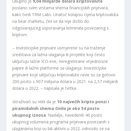
Ukupno je
9,04 milijarde dolara kriptovalute
poslano svim vrstama shema financijskih prijevara,
kako tvrdi TRM Labs. Unatoč kolapsu cijena kriptovaluta
na bear marketu, čini se da nije došlo do
odgovarajućeg usporavanja kriminala povezanog s
kriptom.
– Investicijske prijevare usmjerene su na traženje
sredstava za lažna ulaganja ili projekte koji često
uključuju lažne ICO-eve, neregistrirane vrijednosne
papire ili lažne platforme za ulaganja. Investicijske
prijevare koje uključuju kriptovalute rasle su za gotovo
200 posto s 907 milijuna dolara u 2021. na 2,57 milijardi
dolara u 2022. – napisala je tvrtka.
Istraživači su rekli da je
10 najvećih kripto ponzi i
piramidalnih shema činilo je oko 54 posto
ukupnog iznosa
. Nadalje, navedenih 40 posto
ukupnog volumena programa prijevara povezanih s
ulaganjima koji su bili aktivni u 2022. odnosilo se na