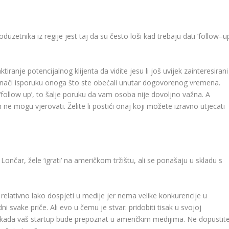
zetnika iz regije jest taj da su često loši kad trebaju dati ‘follow–up
tiranje potencijalnog klijenta da vidite jesu li još uvijek zainteresirani
’ znači isporuku onoga što ste obećali unutar dogovorenog vremena.
 ‘follow up’, to šalje poruku da vam osoba nije dovoljno važna. A
ne mogu vjerovati. Želite li postići onaj koji možete izravno utjecati
ončar, žele ‘igrati’ na američkom tržištu, ali se ponašaju u skladu s
relativno lako dospjeti u medije jer nema velike konkurencije u
ni svake priče. Ali evo u čemu je stvar: pridobiti tisak u svojoj
ar kada vaš startup bude prepoznat u američkim medijima. Ne dopustit