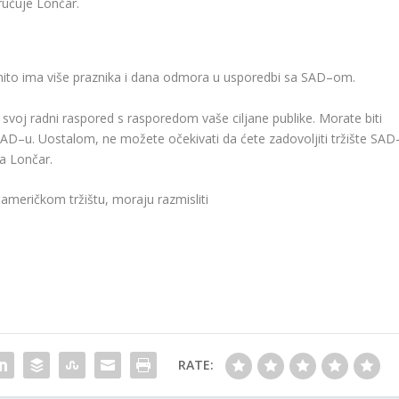
ručuje Lončar.
nito ima više praznika i dana odmora u usporedbi sa SAD–om.
ti svoj radni raspored s rasporedom vaše ciljane publike. Morate biti
AD–u. Uostalom, ne možete očekivati ​​da ćete zadovoljiti tržište SAD
va Lončar.
 američkom tržištu, moraju razmisliti
RATE: