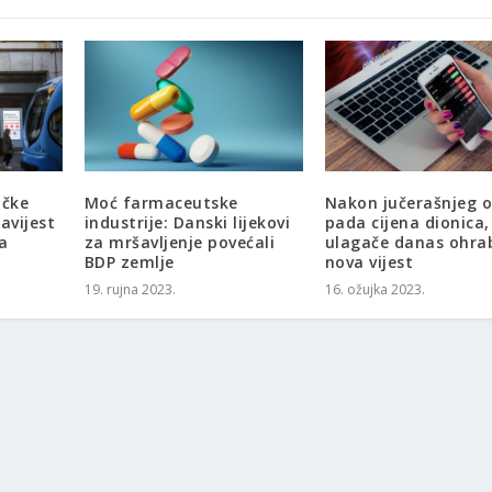
ačke
Moć farmaceutske
Nakon jučerašnjeg 
avijest
industrije: Danski lijekovi
pada cijena dionica,
a
za mršavljenje povećali
ulagače danas ohrab
BDP zemlje
nova vijest
19. rujna 2023.
16. ožujka 2023.