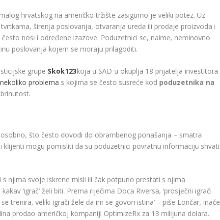
s malog hrvatskog na američko tržište zasigurno je veliki potez. Uz
vrtkama, širenja poslovanja, otvaranja ureda ili prodaje proizvoda i
 često nosi i određene izazove. Poduzetnici se, naime, neminovno
inu poslovanja kojem se moraju prilagoditi.
esticijske grupe
Skok123
koja u SAD-u okuplja 18 prijatelja investitora
e
nekoliko problema
s kojima se često susreće kod
poduzetnika na
brinutost.
a osobno, što često dovodi do obrambenog ponašanja – smatra
i klijenti mogu pomisliti da su poduzetnici povratnu informaciju shvatil
ti s njima svoje iskrene misli ili čak potpuno prestati s njima
akav ‘igrač’ želi biti. Prema riječima Doca Riversa, ‘prosječni igrači
 se trenira, veliki igrači žele da im se govori istina’ – piše Lončar, inač
godina prodao američkoj kompaniji OptimizeRx za 13 milijuna dolara.