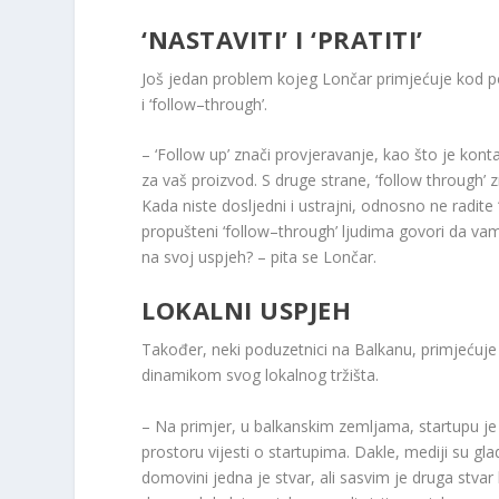
‘NASTAVITI’ I ‘PRATITI’
Još jedan problem kojeg Lončar primjećuje kod podu
i ‘follow–through’.
– ‘Follow up’ znači provjeravanje, kao što je kontak
za vaš proizvod. S druge strane, ‘follow through
Kada niste dosljedni i ustrajni, odnosno ne radite
propušteni ‘follow–through’ ljudima govori da vam 
na svoj uspjeh? – pita se Lončar.
LOKALNI USPJEH
Također, neki poduzetnici na Balkanu, primjećuje L
dinamikom svog lokalnog tržišta.
– Na primjer, u balkanskim zemljama, startupu je 
prostoru vijesti o startupima. Dakle, mediji su glad
domovini jedna je stvar, ali sasvim je druga stv