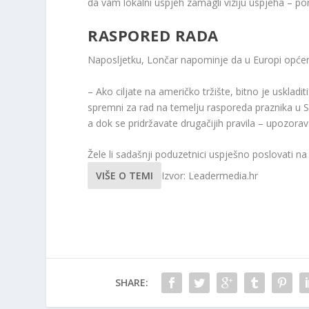
da vam lokalni uspjeh zamagli viziju uspjeha – po
RASPORED RADA
Naposljetku, Lončar napominje da u Europi opće
– Ako ciljate na američko tržište, bitno je uskladi
spremni za rad na temelju rasporeda praznika u S
a dok se pridržavate drugačijih pravila – upozora
Žele li sadašnji poduzetnici uspješno poslovati na
VIŠE O TEMI
Izvor: Leadermedia.hr
SHARE: