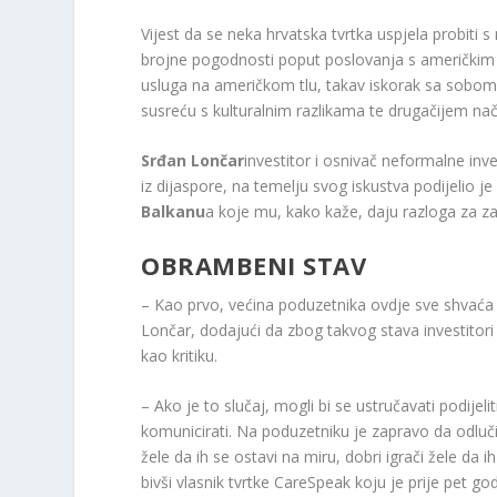
Vijest da se neka hrvatska tvrtka uspjela probiti 
brojne pogodnosti poput poslovanja s američkim t
usluga na američkom tlu, takav iskorak sa sobom
susreću s kulturalnim razlikama te drugačijem nač
Srđan Lončar
investitor i osnivač neformalne inv
iz dijaspore, na temelju svog iskustva podijelio j
Balkanu
a koje mu, kako kaže, daju razloga za za
OBRAMBENI STAV
– Kao prvo, većina poduzetnika ovdje sve shvać
Lončar, dodajući da zbog takvog stava investitori 
kao kritiku.
– Ako je to slučaj, mogli bi se ustručavati podijeli
komunicirati. Na poduzetniku je zapravo da odluči k
žele da ih se ostavi na miru, dobri igrači žele da ih
bivši vlasnik tvrtke CareSpeak koju je prije pet 