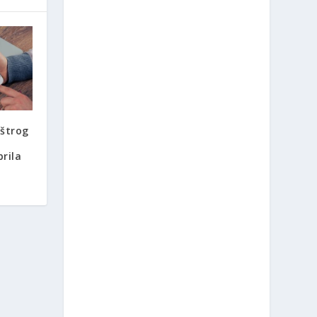
oštrog
rila