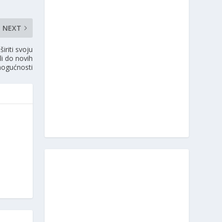
NEXT
iriti svoju
li do novih
mogućnosti