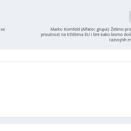
 se
Marko Kornfeld (Alfatec grupa): Želimo proš
prisutnost na tržištima EU i šire kako bismo doš
razvojnih 