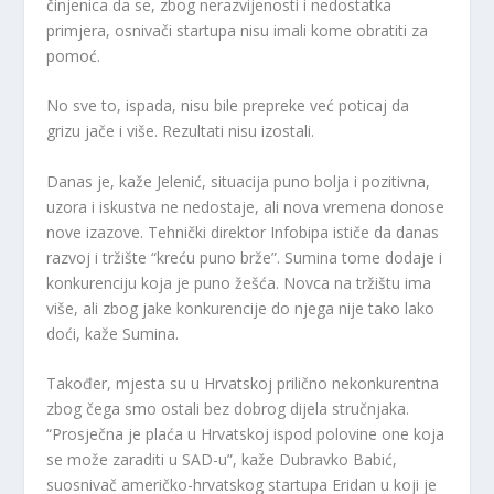
činjenica da se, zbog nerazvijenosti i nedostatka
primjera, osnivači startupa nisu imali kome obratiti za
pomoć.
No sve to, ispada, nisu bile prepreke već poticaj da
grizu jače i više. Rezultati nisu izostali.
Danas je, kaže Jelenić, situacija puno bolja i pozitivna,
uzora i iskustva ne nedostaje, ali nova vremena donose
nove izazove. Tehnički direktor Infobipa ističe da danas
razvoj i tržište “kreću puno brže”. Sumina tome dodaje i
konkurenciju koja je puno žešća. Novca na tržištu ima
više, ali zbog jake konkurencije do njega nije tako lako
doći, kaže Sumina.
Također, mjesta su u Hrvatskoj prilično nekonkurentna
zbog čega smo ostali bez dobrog dijela stručnjaka.
“Prosječna je plaća u Hrvatskoj ispod polovine one koja
se može zaraditi u SAD-u”, kaže Dubravko Babić,
suosnivač američko-hrvatskog startupa Eridan u koji je