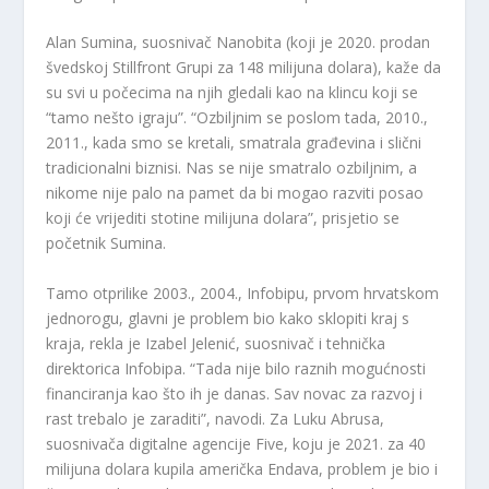
Alan Sumina, suosnivač Nanobita (koji je 2020. prodan
švedskoj Stillfront Grupi za 148 milijuna dolara), kaže da
su svi u počecima na njih gledali kao na klincu koji se
“tamo nešto igraju”. “Ozbiljnim se poslom tada, 2010.,
2011., kada smo se kretali, smatrala građevina i slični
tradicionalni biznisi. Nas se nije smatralo ozbiljnim, a
nikome nije palo na pamet da bi mogao razviti posao
koji će vrijediti stotine milijuna dolara”, prisjetio se
početnik Sumina.
Tamo otprilike 2003., 2004., Infobipu, prvom hrvatskom
jednorogu, glavni je problem bio kako sklopiti kraj s
kraja, rekla je Izabel Jelenić, suosnivač i tehnička
direktorica Infobipa. “Tada nije bilo raznih mogućnosti
financiranja kao što ih je danas. Sav novac za razvoj i
rast trebalo je zaraditi”, navodi. Za Luku Abrusa,
suosnivača digitalne agencije Five, koju je 2021. za 40
milijuna dolara kupila američka Endava, problem je bio i