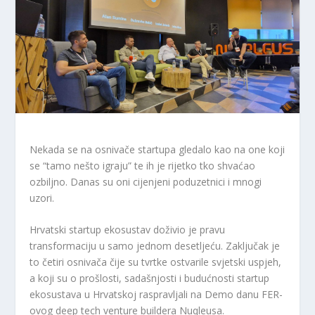
Nekada se na osnivače startupa gledalo kao na one koji
se “tamo nešto igraju” te ih je rijetko tko shvaćao
ozbiljno. Danas su oni cijenjeni poduzetnici i mnogi
uzori.
Hrvatski startup ekosustav doživio je pravu
transformaciju u samo jednom desetljeću. Zaključak je
to četiri osnivača čije su tvrtke ostvarile svjetski uspjeh,
a koji su o prošlosti, sadašnjosti i budućnosti startup
ekosustava u Hrvatskoj raspravljali na Demo danu FER-
ovog deep tech venture buildera Nuqleusa.