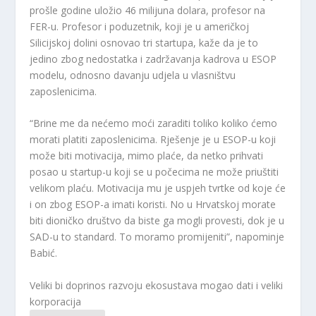
prošle godine uložio 46 milijuna dolara, profesor na
FER-u. Profesor i poduzetnik, koji je u američkoj
Silicijskoj dolini osnovao tri startupa, kaže da je to
jedino zbog nedostatka i zadržavanja kadrova u ESOP
modelu, odnosno davanju udjela u vlasništvu
zaposlenicima.
“Brine me da nećemo moći zaraditi toliko koliko ćemo
morati platiti zaposlenicima. Rješenje je u ESOP-u koji
može biti motivacija, mimo plaće, da netko prihvati
posao u startup-u koji se u počecima ne može priuštiti
velikom plaću. Motivacija mu je uspjeh tvrtke od koje će
i on zbog ESOP-a imati koristi. No u Hrvatskoj morate
biti dioničko društvo da biste ga mogli provesti, dok je u
SAD-u to standard. To moramo promijeniti”, napominje
Babić.
Veliki bi doprinos razvoju ekosustava mogao dati i veliki
korporacija