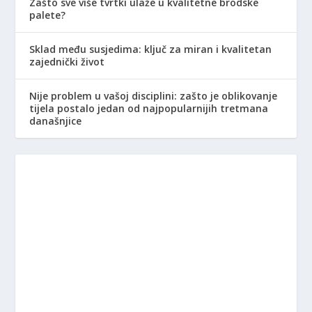
Zašto sve više tvrtki ulaže u kvalitetne brodske
palete?
Sklad među susjedima: ključ za miran i kvalitetan
zajednički život
Nije problem u vašoj disciplini: zašto je oblikovanje
tijela postalo jedan od najpopularnijih tretmana
današnjice