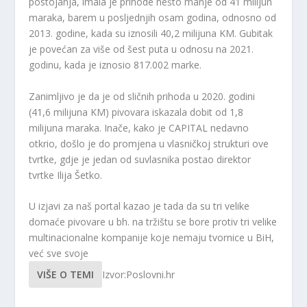
postojanja, imala je prihode nešto manje od 41 milijun
maraka, barem u posljednjih osam godina, odnosno od
2013. godine, kada su iznosili 40,2 milijuna KM. Gubitak
je povećan za više od šest puta u odnosu na 2021.
godinu, kada je iznosio 817.002 marke.
Zanimljivo je da je od sličnih prihoda u 2020. godini
(41,6 milijuna KM) pivovara iskazala dobit od 1,8
milijuna maraka. Inače, kako je CAPITAL nedavno
otkrio, došlo je do promjena u vlasničkoj strukturi ove
tvrtke, gdje je jedan od suvlasnika postao direktor
tvrtke Ilija Šetko.
U izjavi za naš portal kazao je tada da su tri velike
domaće pivovare u bh. na tržištu se bore protiv tri velike
multinacionalne kompanije koje nemaju tvornice u BiH,
već sve svoje
VIŠE O TEMI
Izvor:Poslovni.hr