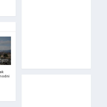
sak
 modni