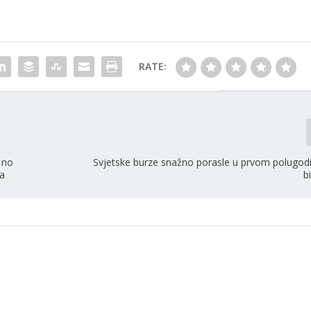
RATE:
 no
Svjetske burze snažno porasle u prvom polugodiš
ka
b