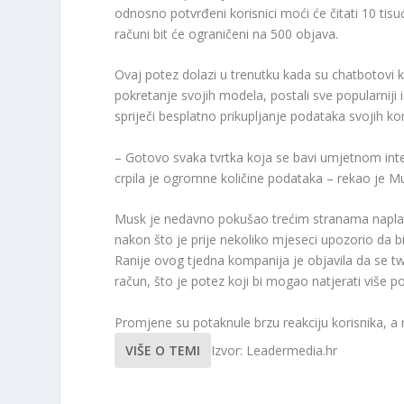
odnosno potvrđeni korisnici moći će čitati 10 tisu
računi bit će ograničeni na 500 objava.
Ovaj potez dolazi u trenutku kada su chatbotovi k
pokretanje svojih modela, postali sve popularniji i
spriječi besplatno prikupljanje podataka svojih kor
– Gotovo svaka tvrtka koja se bavi umjetnom inte
crpila je ogromne količine podataka – rekao je M
Musk je nedavno pokušao trećim stranama naplati
nakon što je prije nekoliko mjeseci upozorio da b
Ranije ovog tjedna kompanija je objavila da se tw
račun, što je potez koji bi mogao natjerati više p
Promjene su potaknule brzu reakciju korisnika, a
VIŠE O TEMI
Izvor: Leadermedia.hr