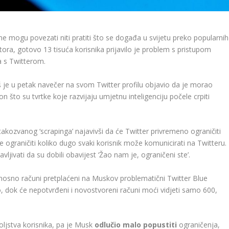
ne mogu povezati niti pratiti što se događa u svijetu preko popularnih
ora, gotovo 13 tisuća korisnika prijavilo je problem s pristupom
a s Twitterom.
š je u petak navečer na svom Twitter profilu objavio da je morao
on što su tvrtke koje razvijaju umjetnu inteligenciju počele crpiti
kozvanog ‘scrapinga’ najavivši da će Twitter privremeno ograničiti
e ograničiti koliko dugo svaki korisnik može komunicirati na Twitteru.
vljivati ​​da su dobili obavijest ‘Žao nam je, ograničeni ste’.
, odnosno računi pretplaćeni na Muskov problematični Twitter Blue
, dok će nepotvrđeni i novostvoreni računi moći vidjeti samo 600,
voljstva korisnika, pa je Musk
odlučio malo popustiti
ograničenja,