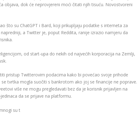
ća objava, dok će neprovjereni moći čitati njih tisuću. Novostvoreni
ao što su ChatGPT i Bard, koji prikupljaju podatke s interneta za
 napredniji, a Twitter je, poput Reddita, ranije izrazio namjeru da
isnika.
ligencijom, od start-upa do nekih od najvećih korporacija na Zemlji,
usk.
ti pristup Twitterovim podacima kako bi povećao svoje prihode
i se tvrtka mogla suočiti s bankrotom ako joj se financije ne poprave.
eetovi više ne mogu pregledavati bez da je korisnik prijavljen na
ojedinaca da se prijave na platformu.
 mnogi su t