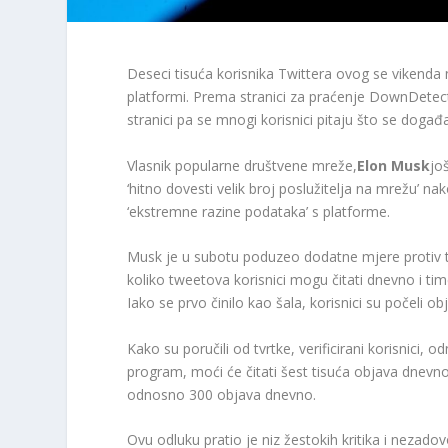
Deseci tisuća korisnika Twittera ovog se vikenda 
platformi. Prema stranici za praćenje DownDetect
stranici pa se mnogi korisnici pitaju što se događ
Vlasnik popularne društvene mreže,
Elon Musk
jo
‘hitno dovesti velik broj poslužitelja na mrežu’ nak
‘ekstremne razine podataka’ s platforme.
Musk je u subotu poduzeo dodatne mjere protiv ta
koliko tweetova korisnici mogu čitati dnevno i tim
Iako se prvo činilo kao šala, korisnici su počeli obja
Kako su poručili od tvrtke, verificirani korisnici
program, moći će čitati šest tisuća objava dnevno
odnosno 300 objava dnevno.
Ovu odluku pratio je niz žestokih kritika i nezado