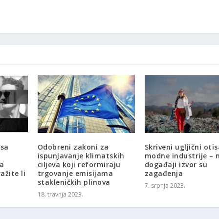
 sa
Odobreni zakoni za
Skriveni ugljični oti
ispunjavanje klimatskih
modne industrije –
ja
ciljeva koji reformiraju
događaji izvor su
ažite li
trgovanje emisijama
zagađenja
stakleničkih plinova
7. srpnja 2023.
18. travnja 2023.