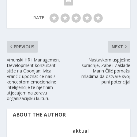
RATE:
PREVIOUS
NEXT
Vrhunski HR i Management
Nastavkom uspješne
Development konzultant
suradnje, Zabe i Zaklade
stiže na Obonjan: Ivica
Marin Čilić pomažu
Vrančić upoznat će nas s
mladima da ostvare svoj
konceptom emocionalne
puni potencijal
inteligencije te njezinim
utjecajem na zdravu
organizacijsku kulturu
ABOUT THE AUTHOR
aktual