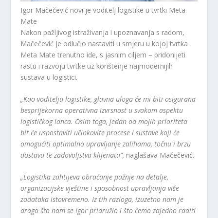
Igor Mačečević novi je voditelj logistike u tvrtki Meta
Mate
Nakon pažljivog istraživanja i upoznavanja s radom,
Mačečević je odlučio nastaviti u smjeru u kojoj tvrtka
Meta Mate trenutno ide, s jasnim ciljem – pridonijeti
rastu i razvoju tvrtke uz korištenje najmodernijih
sustava u logistici.
„Kao voditelju logistike, glavna uloga će mi biti osigurana
besprijekorna operativna izvrsnost u svakom aspektu
logističkog lanca. Osim toga, jedan od mojih prioriteta
bit će uspostaviti učinkovite procese i sustave koji će
omogućiti optimalno upravljanje zalihama, točnu i brzu
dostavu te zadovoljstva klijenata“,
naglašava Mačečević.
„Logistika zahtijeva obraćanje pažnje na detalje,
organizacijske vještine i sposobnost upravljanja više
zadataka istovremeno. Iz tih razloga, izuzetno nam je
drago što nam se Igor pridružio i što ćemo zajedno raditi