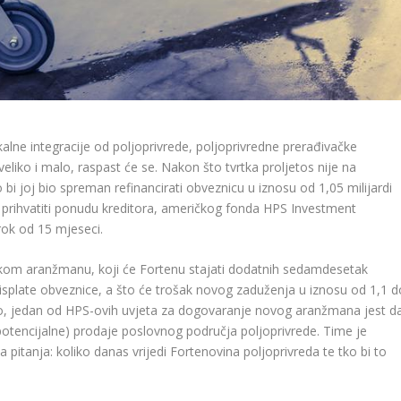
tikalne integracije od poljoprivrede, poljoprivredne prerađivačke
veliko i malo, raspast će se. Nakon što tvrtka proljetos nije na
 bi joj bio spreman refinancirati obveznicu u iznosu od 1,05 milijardi
e prihvatiti ponudu kreditora, američkog fonda HPS Investment
rok od 15 mjeseci.
jskom aranžmanu, koji će Fortenu stajati dodatnih sedamdesetak
isplate obveznice, a što će trošak novog zaduženja u iznosu od 1,1 d
sto, jedan od HPS-ovih uvjeta za dogovaranje novog aranžmana jest d
otencijalne) prodaje poslovnog područja poljoprivrede. Time je
itanja: koliko danas vrijedi Fortenovina poljoprivreda te tko bi to