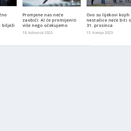
žno
Promjene nas neće
Ovo su lijekovi koji
zaobići: AI će promijeniti
nestašice neće biti 
 bilježi
više nego očekujemo
31. prosinca
18. kolovoza 2023.
15. travnja 2023.