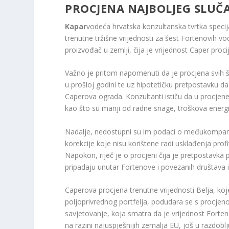
PROCJENA NAJBOLJEG SLUČ
Kapar
vodeća hrvatska konzultanska tvrtka specijal
trenutne tržišne vrijednosti za šest Fortenovih vo
proizvođač u zemlji, čija je vrijednost Caper proc
Važno je pritom napomenuti da je procjena svih 
u prošloj godini te uz hipotetičku pretpostavku da 
Caperova ograda. Konzultanti ističu da u procjene
kao što su manji od radne snage, troškova energije 
Nadalje, nedostupni su im podaci o međukompani
korekcije koje nisu korištene radi usklađenja profi
Napokon, riječ je o procjeni čija je pretpostavka
pripadaju unutar Fortenove i povezanih društava iz 
Caperova procjena trenutne vrijednosti Belja, koj
poljoprivrednog portfelja, podudara se s procje
savjetovanje, koja smatra da je vrijednost Forteno
na razini najuspješnijih zemalja EU, još u razdobl