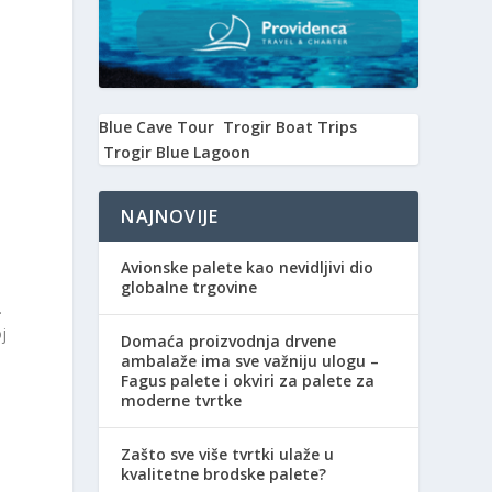
Blue Cave Tour
Trogir Boat Trips
Trogir Blue Lagoon
a
NAJNOVIJE
Avionske palete kao nevidljivi dio
globalne trgovine
.
j
Domaća proizvodnja drvene
ambalaže ima sve važniju ulogu –
Fagus palete i okviri za palete za
moderne tvrtke
Zašto sve više tvrtki ulaže u
e
kvalitetne brodske palete?