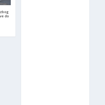
h zbog
sve do