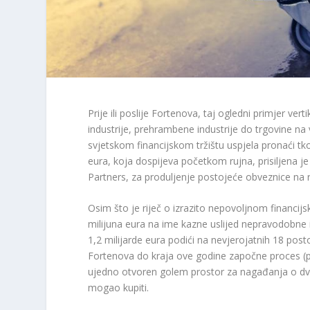
Prije ili poslije Fortenova, taj ogledni primjer ver
industrije, prehrambene industrije do trgovine na 
svjetskom financijskom tržištu uspjela pronaći tko
eura, koja dospijeva početkom rujna, prisiljena j
Partners, za produljenje postojeće obveznice na 
Osim što je riječ o izrazito nepovoljnom financi
milijuna eura na ime kazne uslijed nepravodobne 
1,2 milijarde eura podići na nevjerojatnih 18 po
Fortenova do kraja ove godine započne proces (p
ujedno otvoren golem prostor za nagađanja o dva p
mogao kupiti.