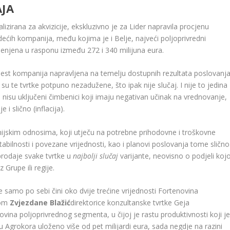
AJA
izirana za akvizicije, ekskluzivno je za Lider napravila procjenu
dećih kompanija, među kojima je i Belje, najveći poljoprivredni
ijenjena u rasponu između 272 i 340 milijuna eura.
šest kompanija napravljena na temelju dostupnih rezultata poslovanj
su te tvrtke potpuno nezadužene, što ipak nije slučaj. I nije to jedina
 nisu uključeni čimbenici koji imaju negativan učinak na vrednovanje,
i slično (inflacija).
jskim odnosima, koji utječu na potrebne prihodovne i troškovne
tabilnosti i povezane vrijednosti, kao i planovi poslovanja tome slično
 prodaje svake tvrtke u
najbolji slučaj
varijante, neovisno o podjeli kojo
Grupe ili regije.
e samo po sebi čini oko dvije trećine vrijednosti Fortenovina
nom
Zvjezdane Blažić
direktorice konzultanske tvrtke Geja
vina poljoprivrednog segmenta, u čijoj je rastu produktivnosti koji j
ju Agrokora uloženo više od pet milijardi eura, sada negdje na razini