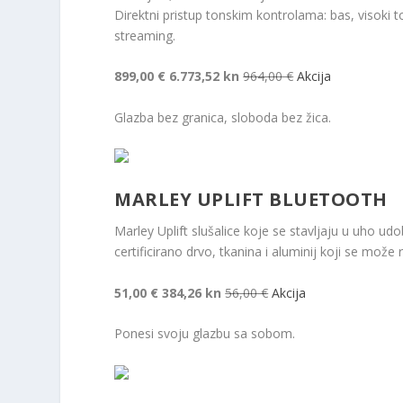
Direktni pristup tonskim kontrolama: bas, visoki 
streaming.
899,00 €
6.773,52 kn
964,00 €
Akcija
Glazba bez granica, sloboda bez žica.
MARLEY UPLIFT BLUETOOTH
Marley Uplift slušalice koje se stavljaju u uho udob
certificirano drvo, tkanina i aluminij koji se može re
51,00 €
384,26 kn
56,00 €
Akcija
Ponesi svoju glazbu sa sobom.