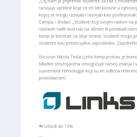
„Cilj nam je pripremiti studente za rad s modernim
razvijaju vještine koje će im biti korisne u njiho
kojoj se mogu razvijati i razvijati kao profesional
Campa, i dodao: „Studenti koji svojim radom na 
nastaviti raditi kod nas na sličnim ili ponekad ist
kamp
je koristan za obje strane: studenti mogu proc
studente kao potencijalne zaposlenike. Zajedničko 
Ericsson Nikola Tesla
Ljetni kamp
postao je brend 
Mladim stručnjacima omogućuje razvoj znanja i vj
suvremene tehnologije koji su im odlična referenc
poslodavcem.
📢 Uštedi do 13%