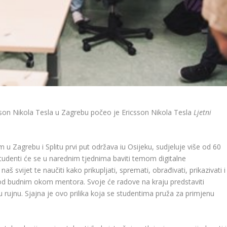
icsson Nikola Tesla u Zagrebu počeo je Ericsson Nikola Tesla
Ljetni
im u Zagrebu i Splitu prvi put održava iu Osijeku, sudjeluje više od 60
Studenti će se u narednim tjednima baviti temom digitalne
 svijet te naučiti kako prikupljati, spremati, obrađivati, prikazivati ​​i
o pod budnim okom mentora. Svoje će radove na kraju predstaviti
u rujnu. Sjajna je ovo prilika koja se studentima pruža za primjenu