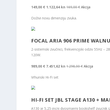
149,00 €
1.122,64 kn
169,00 €
Akcija
Doživi novu dimenziju zvuka.
FOCAL ARIA 906 PRIME WALNU
2-sistemski zvučnici, frekvencijski odziv 55Hz –
120W.
989,00 €
7.451,62 kn
1.298,00 €
Akcija
Vrhunski Hi-Fi set
HI-FI SET JBL STAGE A130 + 
A130 je 5,25-incni dvosmjerni bookshelf zvucnik i