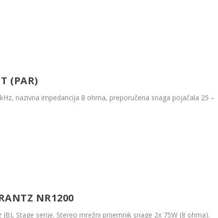
T (PAR)
 28kHz, nazivna impedancija 8 ohma, preporučena snaga pojačala 25 –
MARANTZ NR1200
z JBL Stage serije. Stereo mrežni prijemnik snage 2x 75W (8 ohma).