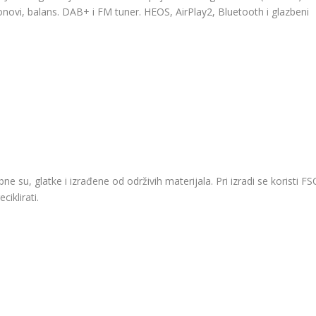
tonovi, balans. DAB+ i FM tuner. HEOS, AirPlay2, Bluetooth i glazbeni
ne su, glatke i izrađene od održivih materijala. Pri izradi se koristi FS
ciklirati.