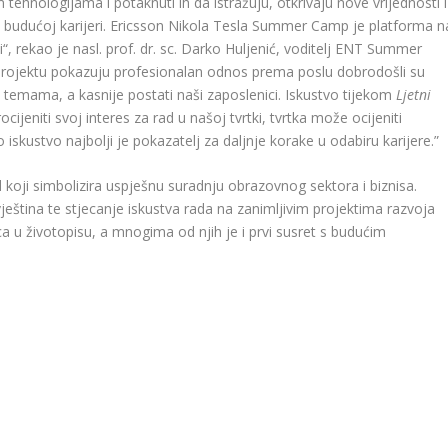
 tehnologijama i potaknuti ih da istražuju, otkrivaju nove vrijednosti i
voj budućoj karijeri. Ericsson Nikola Tesla Summer Camp je platforma n
ci“, rekao je nasl. prof. dr. sc. Darko Huljenić, voditelj ENT Summer
projektu pokazuju profesionalan odnos prema poslu dobrodošli su
im temama, a kasnije postati naši zaposlenici. Iskustvo tijekom
Ljetni
ijeniti svoj interes za rad u našoj tvrtki, tvrtka može ocijeniti
iskustvo najbolji je pokazatelj za daljnje korake u odabiru karijere.”
koji simbolizira uspješnu suradnju obrazovnog sektora i biznisa.
eština te stjecanje iskustva rada na zanimljivim projektima razvoja
a u životopisu, a mnogima od njih je i prvi susret s budućim