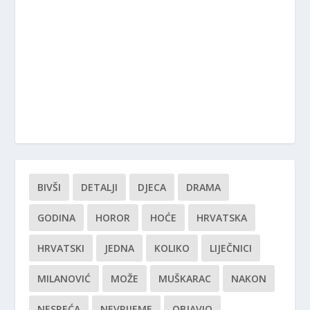
BIVŠI
DETALJI
DJECA
DRAMA
GODINA
HOROR
HOĆE
HRVATSKA
HRVATSKI
JEDNA
KOLIKO
LIJEČNICI
MILANOVIĆ
MOŽE
MUŠKARAC
NAKON
NESREĆA
NEVRIJEME
OBJAVIO