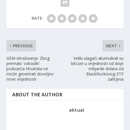
RATE:
PREVIOUS
NEXT
GEM istraživanje: Zbog
Veliki ulagači akumulirali su
premalo 'odraslih'
bitcoin u vrijednosti od dvije
poduzeća Hrvatska ne
milijarde dolara od
može generirati dovoljno
BlackRockovog ETF
nove vrijednosti
zahtjeva
ABOUT THE AUTHOR
aktual