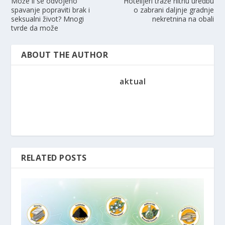
Može li se odvojeno
Hotelijeri traže hitnu uredbu
spavanje popraviti brak i
o zabrani daljnje gradnje
seksualni život? Mnogi
nekretnina na obali
tvrde da može
ABOUT THE AUTHOR
aktual
RELATED POSTS