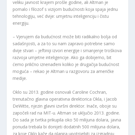
veliku javnost krajem prošle godine, ali Altman je
pomalo i filozof s vizijom budućnosti koja spaja jednu
tehnologiju, već dvije: umjetnu inteligenciju i čistu
energiju.
– Vjerujem da budućnost može biti radikalno bolja od
sadašnjosti, a za to su nam zapravo potrebne samo
dvije stvari – jeftiniji izvori energije i smanjenje troškova
razvoja umjetne inteligencije. Ako ga dobijemo, bit
ćemo prilično iznenađeni koliko je drugačija budućnost
moguća – rekao je Altman u razgovoru za američke
medije.
Oklo su 2013. godine osnovali Caroline Cochran,
trenutačno glavna operativna direktorica Okla, i Jacob
DeWitte, njezin glavni izvršni direktor. Inače, oboje su
započeli rad na MIT-u. Altman se uključio 2013. godine.
Do sada je tvrtka prikupila oko 50 milijuna dolara, javna
ponuda trebala bi donijeti dodatnih 500 milijuna dolara,
za koje Oklo kaže da planira upotrijebiti za izgradnju