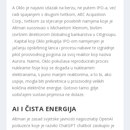
A Oklo je najavio izlazak na berzu, ne putem IPO-a, već
radi spajanjem s drugom tvrtkom, AltC Acquistion
Corp., tvrtkom za stjecanje posebnih namjena koje je
Altman suosnivao s Michaelom Kleinom, bivšim
izvršnim direktorom Globalnog bankarstva u Citigroupu.
. Kapital koji Oklo prikuplja IPO-om namijenjen je
jačanju opskrbnog lanca i procesu nabave te izgradnje
pilot proizvodnog pogona za svoj reaktor koji naziva
Aurora. Naime, Oklo pokušava reproducirati proces
nuklearne fisije koji se događa u nuklearnim
elektranama, s puno manjim reaktorima, a to bi, ako
uspije, mogla biti prekretnica u proizvodnji velikih
količina električne energije. Gotovo tamo gdje
uobičajeni sustavi prijenosa ne dolaze.
AI I ČISTA ENERGIJA
Altman je zasad svjetske javnosti najpoznatiji OpenAI
poduzeće koje je razvilo ChatGPT chatbot zaokupio je