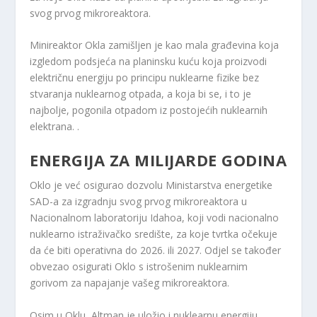
svog prvog mikroreaktora.
Minireaktor Okla zamišljen je kao mala građevina koja
izgledom podsjeća na planinsku kuću koja proizvodi
električnu energiju po principu nuklearne fizike bez
stvaranja nuklearnog otpada, a koja bi se, i to je
najbolje, pogonila otpadom iz postojećih nuklearnih
elektrana. .
ENERGIJA ZA MILIJARDE GODINA
Oklo je već osigurao dozvolu Ministarstva energetike
SAD-a za izgradnju svog prvog mikroreaktora u
Nacionalnom laboratoriju Idahoa, koji vodi nacionalno
nuklearno istraživačko središte, za koje tvrtka očekuje
da će biti operativna do 2026. ili 2027. Odjel se također
obvezao osigurati Oklo s istrošenim nuklearnim
gorivom za napajanje vašeg mikroreaktora.
Osim u Oklu, Altman je uložio i nuklearnu energiju