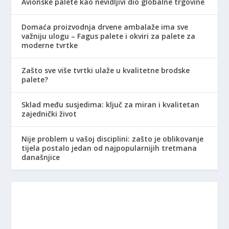
Avionske palete kao nevidljivi dio globalne trgovine
Domaća proizvodnja drvene ambalaže ima sve
važniju ulogu – Fagus palete i okviri za palete za
moderne tvrtke
Zašto sve više tvrtki ulaže u kvalitetne brodske
palete?
Sklad među susjedima: ključ za miran i kvalitetan
zajednički život
Nije problem u vašoj disciplini: zašto je oblikovanje
tijela postalo jedan od najpopularnijih tretmana
današnjice