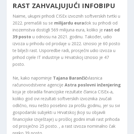
RAST ZAHVALJUJUĆI INFOBIPU
Naime, ukupni prihodi CISEx izvoznih softverskih tvrtki u
2022. premašili su se
milijardu eura
dok su prihodi od
inozemstva dostigli 569 milijuna eura, koliko je
rast od
39 posto
u odnosu na 2021. godinu. Također, udio
izvoza u prihodu od prodaje u 2022. iznosio je 60 posto
te bilježi rast. Usporedbe radi, prosječni udio izvoza u
prihod cijele IT industrije u Hrvatskoj iznosio je 47
posto.
Ne, kako napominje
Tajana Barančić
vlasnica
računovodstvene agencije
Astra poslovni inženjering
koja je obradila financijske rezultate članica CISEx-a,
koliko god ovi rezultati softverskih izvoznika zvučali
odlično, nisu nešto posebno za prošlu godinu, jer su svi
gospodarski subjekti u Hrvatskoj (koji su objavili
financijske izvještaje) u prošloj godini imali rast prihoda
od prosječno 25 posto. , a rast izvoza nominalno čak
preko 39 posto.