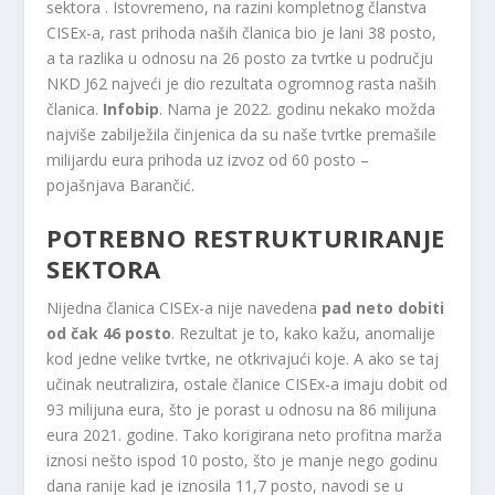
sektora . Istovremeno, na razini kompletnog članstva
CISEx-a, rast prihoda naših članica bio je lani 38 posto,
a ta razlika u odnosu na 26 posto za tvrtke u području
NKD J62 najveći je dio rezultata ogromnog rasta naših
članica.
Infobip
. Nama je 2022. godinu nekako možda
najviše zabilježila činjenica da su naše tvrtke premašile
milijardu eura prihoda uz izvoz od 60 posto –
pojašnjava Barančić.
POTREBNO RESTRUKTURIRANJE
SEKTORA
Nijedna članica CISEx-a nije navedena
pad neto dobiti
od čak 46 posto
. Rezultat je to, kako kažu, anomalije
kod jedne velike tvrtke, ne otkrivajući koje. A ako se taj
učinak neutralizira, ostale članice CISEx-a imaju dobit od
93 milijuna eura, što je porast u odnosu na 86 milijuna
eura 2021. godine. Tako korigirana neto profitna marža
iznosi nešto ispod 10 posto, što je manje nego godinu
dana ranije kad je iznosila 11,7 posto, navodi se u