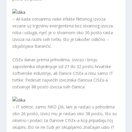
– Ali kada ostvarimo neke efekte fiktivnog izvoza
vezane uz trgovinu energentima bez stvarnog izvoza
roba i usluga, riječ je o stvarnom oko 30 posto rasta
izvoza na razini svih tvrtki, što je također odlično –
objašnjava Barančić.
CISEx danas prema prihodima, izvozu i broju
zaposlenika objedinjuje od 27 do 32 posto hrvatske
softverske industrije, ali članice CISEx-a nisu samo IT
tvrtke. Pedeset najvećih izvoznika članova CISEx-a
ostvaruje 88 posto izvoza svih članica.
– IT sektor, samo NKD J26, lani je rastao u prihodima
oko 26 posto, izvoz mu je rastao oko 38 posto, što su
okvirno i podaci za članove CISEx-a koji pripadaju toj
skupini, što se ne čudi jer okupljamo značajan udio IT