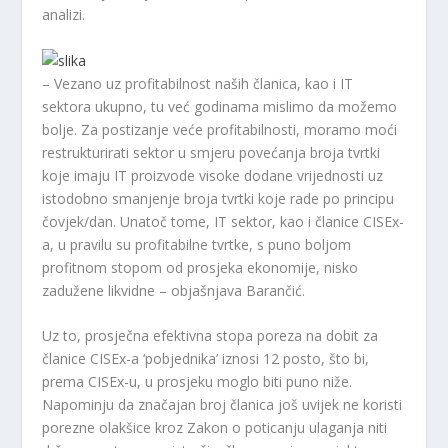
analizi.
– Vezano uz profitabilnost naših članica, kao i IT
sektora ukupno, tu već godinama mislimo da možemo
bolje. Za postizanje veće profitabilnosti, moramo moći
restrukturirati sektor u smjeru povećanja broja tvrtki
koje imaju IT proizvode visoke dodane vrijednosti uz
istodobno smanjenje broja tvrtki koje rade po principu
čovjek/dan. Unatoč tome, IT sektor, kao i članice CISEx-
a, u pravilu su profitabilne tvrtke, s puno boljom
profitnom stopom od prosjeka ekonomije, nisko
zadužene likvidne – objašnjava Barančić.
Uz to, prosječna efektivna stopa poreza na dobit za
članice CISEx-a ‘pobjednika’ iznosi 12 posto, što bi,
prema CISEx-u, u prosjeku moglo biti puno niže.
Napominju da značajan broj članica još uvijek ne koristi
porezne olakšice kroz Zakon o poticanju ulaganja niti