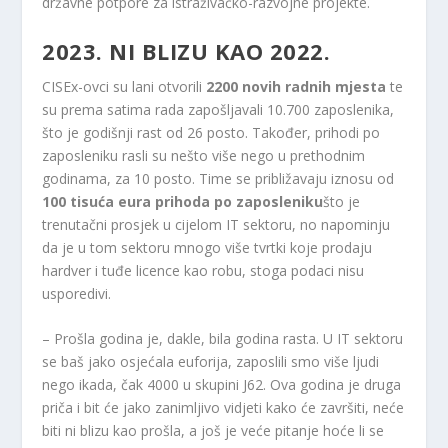
državne potpore za istraživačko-razvojne projekte.
2023. NI BLIZU KAO 2022.
CISEx-ovci su lani otvorili
2200 novih radnih mjesta
te
su prema satima rada zapošljavali 10.700 zaposlenika,
što je godišnji rast od 26 posto. Također, prihodi po
zaposleniku rasli su nešto više nego u prethodnim
godinama, za 10 posto. Time se približavaju iznosu od
100 tisuća eura prihoda po zaposleniku
što je
trenutačni prosjek u cijelom IT sektoru, no napominju
da je u tom sektoru mnogo više tvrtki koje prodaju
hardver i tuđe licence kao robu, stoga podaci nisu
usporedivi.
– Prošla godina je, dakle, bila godina rasta. U IT sektoru
se baš jako osjećala euforija, zaposlili smo više ljudi
nego ikada, čak 4000 u skupini J62. Ova godina je druga
priča i bit će jako zanimljivo vidjeti kako će završiti, neće
biti ni blizu kao prošla, a još je veće pitanje hoće li se