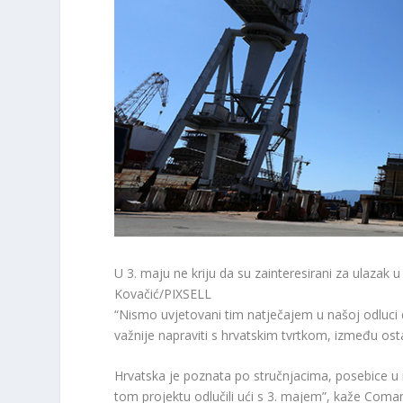
U 3. maju ne kriju da su zainteresirani za ulazak u
Kovačić/PIXSELL
“Nismo uvjetovani tim natječajem u našoj odluci d
važnije napraviti s hrvatskim tvrtkom, između ost
Hrvatska je poznata po stručnjacima, posebice u n
tom projektu odlučili ući s 3. majem”, kaže Comane