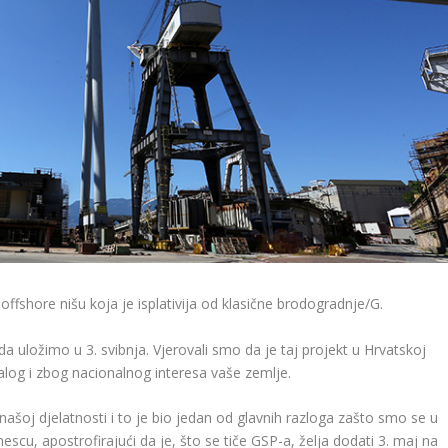
 offshore nišu koja je isplativija od klasične brodogradnje/G.
a uložimo u 3. svibnja. Vjerovali smo da je taj projekt u Hrvatskoj
alog i zbog nacionalnog interesa vaše zemlje.
ašoj djelatnosti i to je bio jedan od glavnih razloga zašto smo se u
scu, apostrofirajući da je, što se tiče GSP-a, želja dodati 3. maj na