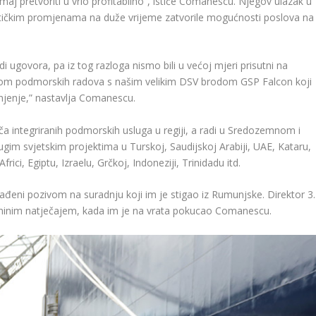
 maj pretvoriti u vrlo profitabilno”, ističe Comanescu. Njegov ulazak u
litičkim promjenama na duže vrijeme zatvorile mogućnosti poslova na
i ugovora, pa iz tog razloga nismo bili u većoj mjeri prisutni na
om podmorskih radova s ​​našim velikim DSV brodom GSP Falcon koji
njenje,” nastavlja Comanescu.
 integriranih podmorskih usluga u regiji, a radi u Sredozemnom i
ugim svjetskim projektima u Turskoj, Saudijskoj Arabiji, UAE, Kataru,
ici, Egiptu, Izraelu, Grčkoj, Indoneziji, Trinidadu itd.
enađeni pozivom na suradnju koji im je stigao iz Rumunjske. Direktor 3.
 Ininim natječajem, kada im je na vrata pokucao Comanescu.