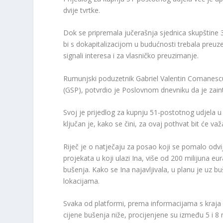
dvije tvrtke.
Dok se pripremala jučerašnja sjednica skupštine 3.
bi s dokapitalizacijom u budućnosti trebala preuzeti
signali interesa i za vlasničko preuzimanje.
Rumunjski poduzetnik Gabriel Valentin Comanescu, 
(GSP), potvrdio je Poslovnom dnevniku da je zain
Svoj je prijedlog za kupnju 51-postotnog udjela 
ključan je, kako se čini, za ovaj pothvat bit će va
Riječ je o natječaju za posao koji se pomalo odvij
projekata u koji ulazi Ina, više od 200 milijuna eu
bušenja. Kako se Ina najavljivala, u planu je uz b
lokacijama.
Svaka od platformi, prema informacijama s kraja p
cijene bušenja niže, procijenjene su između 5 i 8 m