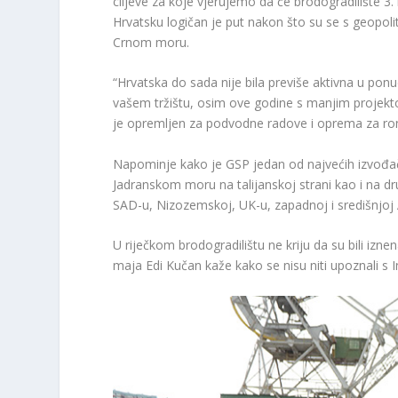
ciljeve za koje vjerujemo da će brodogradilište 3.
Hrvatsku logičan je put nakon što su se s geopo
Crnom moru.
“Hrvatska do sada nije bila previše aktivna u ponud
vašem tržištu, osim ove godine s manjim projekt
je opremljen za podvodne radove i oprema za ro
Napominje kako je GSP jedan od najvećih izvođača
Jadranskom moru na talijanskoj strani kao i na dr
SAD-u, Nizozemskoj, UK-u, zapadnoj i središnjoj Afr
U riječkom brodogradilištu ne kriju da su bili izn
maja Edi Kučan kaže kako se nisu niti upoznali s