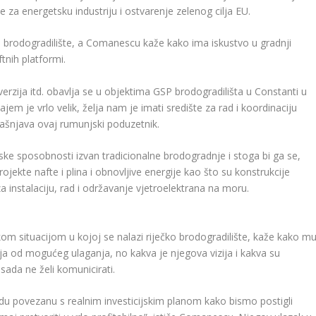
za energetsku industriju i ostvarenje zelenog cilja EU.
o brodogradilište, a Comanescu kaže kako ima iskustvo u gradnji
tnih platformi.
nverzija itd. obavlja se u objektima GSP brodogradilišta u Constanti u
em je vrlo velik, želja nam je imati središte za rad i koordinaciju
jašnjava ovaj rumunjski poduzetnik.
dske sposobnosti izvan tradicionalne brodogradnje i stoga bi ga se,
rojekte nafte i plina i obnovljive energije kao što su konstrukcije
instalaciju, rad i održavanje vjetroelektrana na moru.
kom situacijom u kojoj se nalazi riječko brodogradilište, kaže kako m
ija od mogućeg ulaganja, no kakva je njegova vizija i kakva su
sada ne želi komunicirati.
du povezanu s realnim investicijskim planom kako bismo postigli