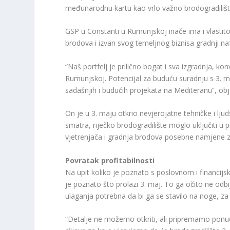
međunarodnu kartu kao vrlo važno brodogradilište 
GSP u Constanti u Rumunjskoj inače ima i vlastit
brodova i izvan svog temeljnog biznisa gradnji naf
“Naš portfelj je prilično bogat i sva izgradnja, ko
Rumunjskoj. Potencijal za buduću suradnju s 3. maj
sadašnjih i budućih projekata na Mediteranu”, ob
On je u 3. maju otkrio nevjerojatne tehničke i lju
smatra, riječko brodogradilište moglo uključiti u p
vjetrenjača i gradnja brodova posebne namjene za 
Povratak profitabilnosti
Na upit koliko je poznato s poslovnom i financijs
je poznato što prolazi 3. maj. To ga očito ne odb
ulaganja potrebna da bi ga se stavilo na noge, za 
“Detalje ne možemo otkriti, ali pripremamo ponu