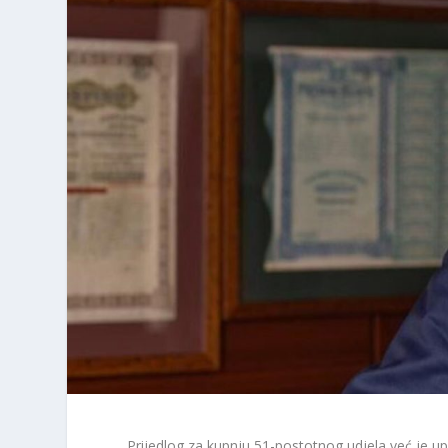
Prijedlog za kupnju 51-postotnog udjela već je 