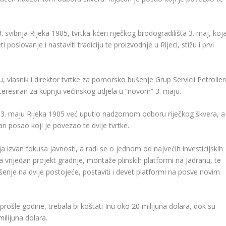
 svibnja Rijeka 1905, tvrtka-kćeri riječkog brodogradilišta 3. maj, koj
 poslovanje i nastaviti tradiciju te proizvodnje u Rijeci, stižu i prvi
vlasnik i direktor tvrtke za pomorsko bušenje Grup Servicii Petrolier
teresiran za kupnju većinskog udjela u “novom” 3. maju.
u 3. maju Rijeka 1905 već uputio nadzornom odboru riječkog škvera, a
žan posao koji je povezao te dvije tvrtke.
a izvan fokusa javnosti, a radi se o jednom od najvećih investicijskih
ra vrijedan projekt gradnje, montaže plinskih platformi na Jadranu, te
ušenje na dvije postojeće, postaviti i devet platformi na posve novim
rošle godine, trebala bi koštati Inu oko 20 milijuna dolara, dok su
ilijuna dolara.