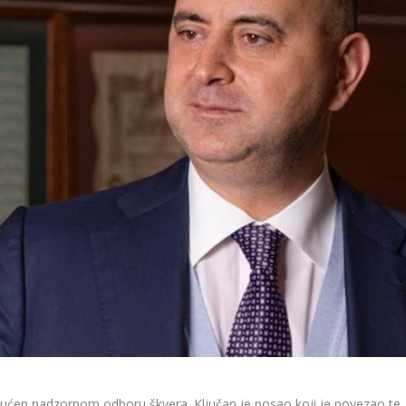
upućen nadzornom odboru škvera. Ključan je posao koji je povezao te