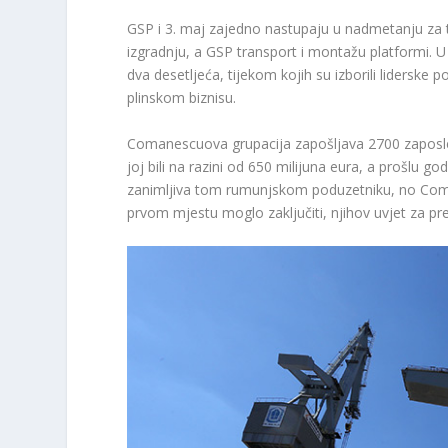
GSP i 3. maj zajedno nastupaju u nadmetanju za t
izgradnju, a GSP transport i montažu platformi. U
dva desetljeća, tijekom kojih su izborili liderske
plinskom biznisu.
Comanescuova grupacija zapošljava 2700 zaposleni
joj bili na razini od 650 milijuna eura, a prošlu
zanimljiva tom rumunjskom poduzetniku, no Coman
prvom mjestu moglo zaključiti, njihov uvjet za pre