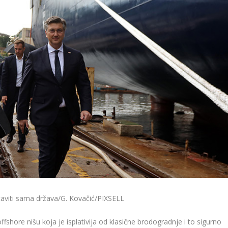
aviti sama država/G. Kovačić/PIXSELL
offshore nišu koja je isplativija od klasične brodogradnje i to sigurno