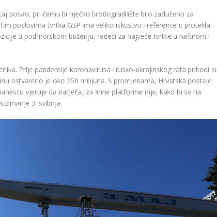
aj posao, pri čemu bi riječko brodogradilište bilo zaduženo za
 tim poslovima tvrtka GSP ima veliko iskustvo i reference u protekla
 pozicije u podmorskom bušenju, radeći za najveće tvrtke u naftnom i
ka. Prije pandemije koronavirusa i rusko-ukrajinskog rata prihodi s
 godinu ostvareno je oko 250 milijuna. S promjenama, Hrvatska postaje
escu vjeruje da natječaj za Inine platforme nije, kako bi se na
uzimanje 3. svibnja.