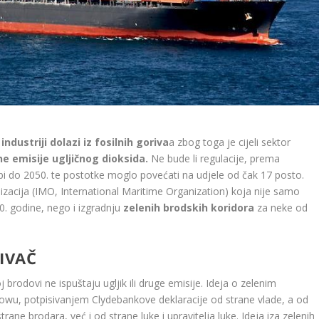
industriji dolazi iz fosilnih goriva
a zbog toga je cijeli sektor
e emisije ugljičnog dioksida.
Ne bude li regulacije, prema
bi do 2050. te postotke moglo povećati na udjele od čak 17 posto.
acija (IMO, International Maritime Organization) koja nije samo
50. godine, nego i izgradnju
zelenih brodskih koridora
za neke od
ĐIVAČ
brodovi ne ispuštaju ugljik ili druge emisije. Ideja o zelenim
wu, potpisivanjem Clydebankove deklaracije od strane vlade, a od
ane brodara, već i od strane luke i upravitelja luke. Ideja iza zelenih