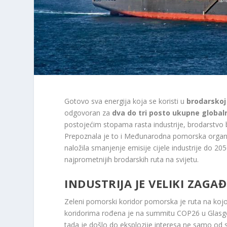
Gotovo sva energija koja se koristi u
brodarskoj 
odgovoran za
dva do tri posto ukupne globaln
postojećim stopama rasta industrije, brodarstvo 
Prepoznala je to i Međunarodna pomorska organiz
naložila smanjenje emisije cijele industrije do 20
najprometnijih brodarskih ruta na svijetu.
INDUSTRIJA JE VELIKI ZAGA
Zeleni pomorski koridor pomorska je ruta na kojoj 
koridorima rođena je na summitu COP26 u Glasgo
tada je došlo do eksplozije interesa ne samo od str