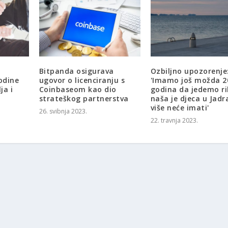
Bitpanda osigurava
Ozbiljno upozorenje
odine
ugovor o licenciranju s
'Imamo još možda 2
ja i
Coinbaseom kao dio
godina da jedemo ri
strateškog partnerstva
naša je djeca u Jad
više neće imati'
26. svibnja 2023.
22. travnja 2023.