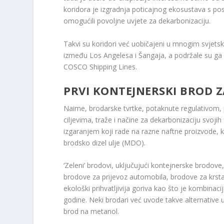
koridora je izgradnja poticajnog ekosustava s po
omogućili povoljne uvjete za dekarbonizaciju.
Takvi su koridori već uobičajeni u mnogim svjetsk
između Los Angelesa i Šangaja, a podržale su ga
COSCO Shipping Lines.
PRVI KONTEJNERSKI BROD 
Naime, brodarske tvrtke, potaknute regulativom, po
ciljevima, traže i načine za dekarbonizaciju svoj
izgaranjem koji rade na razne naftne proizvode, k
brodsko dizel ulje (MDO).
‘Zeleni’ brodovi, uključujući kontejnerske brodove,
brodove za prijevoz automobila, brodove za krstare
ekološki prihvatljivija goriva kao što je kombinac
godine. Neki brodari već uvode takve alternative u
brod na metanol.