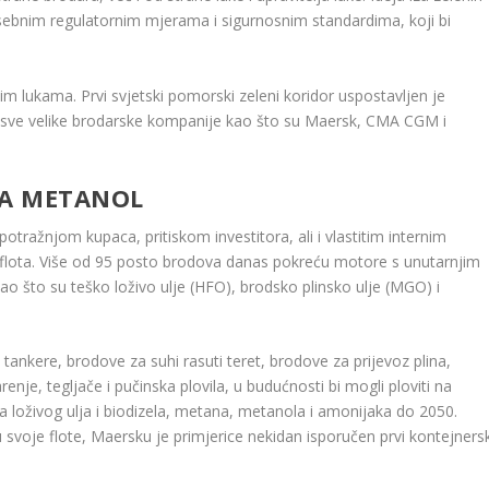
sebnim regulatornim mjerama i sigurnosnim standardima, koji bi
im lukama. Prvi svjetski pomorski zeleni koridor uspostavljen je
 sve velike brodarske kompanije kao što su Maersk, CMA CGM i
ZA METANOL
tražnjom kupaca, pritiskom investitora, ali i vlastitim internim
ih flota. Više od 95 posto brodova danas pokreću motore s unutarnjim
ao što su teško loživo ulje (HFO), brodsko plinsko ulje (MGO) i
 tankere, brodove za suhi rasuti teret, brodove za prijevoz plina,
nje, tegljače i pučinska plovila, u budućnosti bi mogli ploviti na
ija loživog ulja i biodizela, metana, metanola i amonijaka do 2050.
 svoje flote, Maersku je primjerice nekidan isporučen prvi kontejnersk