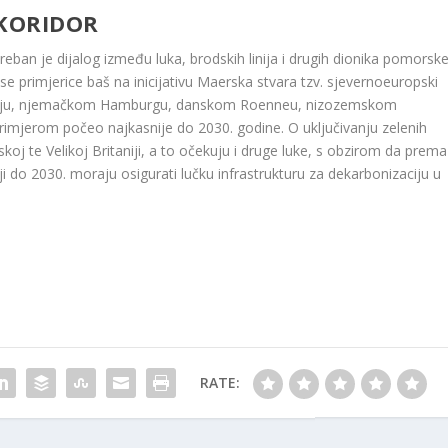
 KORIDOR
reban je dijalog između luka, brodskih linija i drugih dionika pomorsk
pa se primjerice baš na inicijativu Maerska stvara tzv. sjevernoeuropski
Gdyniju, njemačkom Hamburgu, danskom Roenneu, nizozemskom
primjerom počeo najkasnije do 2030. godine. O uključivanju zelenih
skoj te Velikoj Britaniji, a to očekuju i druge luke, s obzirom da prema
i do 2030. moraju osigurati lučku infrastrukturu za dekarbonizaciju u
RATE: