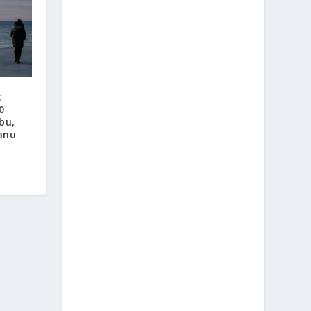
:
0
bu,
ranu