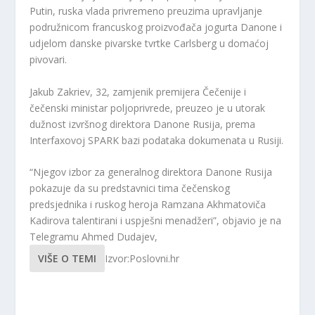
Putin, ruska vlada privremeno preuzima upravljanje
podružnicom francuskog proizvođača jogurta Danone i
udjelom danske pivarske tvrtke Carlsberg u domaćoj
pivovari.
Jakub Zakriev, 32, zamjenik premijera Čečenije i
čečenski ministar poljoprivrede, preuzeo je u utorak
dužnost izvršnog direktora Danone Rusija, prema
Interfaxovoj SPARK bazi podataka dokumenata u Rusiji.
“Njegov izbor za generalnog direktora Danone Rusija
pokazuje da su predstavnici tima čečenskog
predsjednika i ruskog heroja Ramzana Akhmatoviča
Kadirova talentirani i uspješni menadžeri”, objavio je na
Telegramu Ahmed Dudajev,
VIŠE O TEMI
Izvor:Poslovni.hr