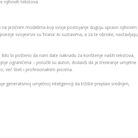
je njihovih tekstova.
su na jezičnim modelima koji svoje postojanje duguju upravo njihovim
i poezije svojevrsni su ‘hrana’ AI sustavima, a za te obroke, nastavljaju
je. Bilo bi pošteno da nam date naknadu za korištenje naših tekstova,
rajnje ograničena – poručili su autori, dodavši da je treniranje umjetne
, već šteti i profesionalnim piscima.
 generativnoj umjetnoj inteligenciji da tržište preplavi srednjim,