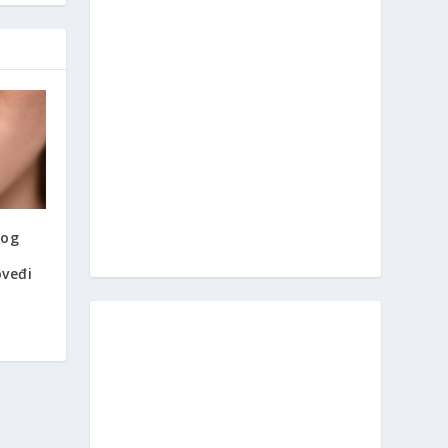
nog
oveđi