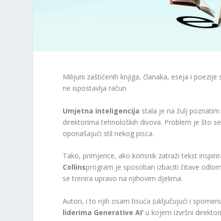
Milijuni zaštićenih knjiga, članaka, eseja i poezije
ne ispostavlja račun
Umjetna inteligencija
stala je na žulj poznatim
direktorima tehnoloških divova. Problem je što se 
oponašajući stil nekog pisca.
Tako, primjerice, ako korisnik zatraži tekst inspi
Collins
program je sposoban izbaciti čitave odlomk
se trenira upravo na njihovim djelima.
Autori, i to njih osam tisuća (uključujući i spom
liderima Generative AI’
u kojem izvršni direktor