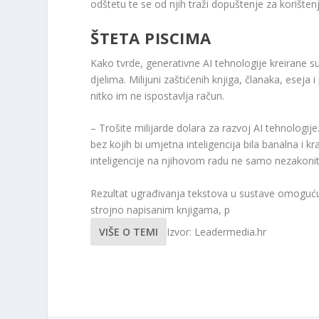
odštetu te se od njih traži dopuštenje za korišten
ŠTETA PISCIMA
Kako tvrde, generativne AI tehnologije kreirane 
djelima. Milijuni zaštićenih knjiga, članaka, eseja 
nitko im ne ispostavlja račun.
– Trošite milijarde dolara za razvoj AI tehnologi
bez kojih bi umjetna inteligencija bila banalna i k
inteligencije na njihovom radu ne samo nezakonito
Rezultat ugrađivanja tekstova u sustave omogućuje
strojno napisanim knjigama, p
VIŠE O TEMI
Izvor: Leadermedia.hr