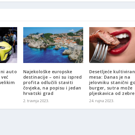
čni auto
Najekološke europske
Desetljeće kultivira
 već
destinacije – oni su ispred
mesa: Danas je na
velikim
profita odlučili staviti
jelovniku stanični g
čovjeka, na popisu i jedan
burger, sutra može
hrvatski grad
pljeskavica od zebre
2. travnja 2023.
24. rujna 2023.