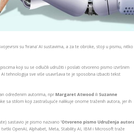
 svojevrsni su ‘hrana’ AI sustavima, a za te obroke, stoji u pismu, nitko
 piscima koji su se odlučili udružiti i poslati otvoreno pismo izvršnim
AI tehnologija sve više usavršava te je sposobna izbaciti tekst
riran određenim autorima, npr
Margaret Atwood
ili
Suzanne
e sa stilom koji zastrašujuće nalikuje onome traženih autora, jer ih
enute) sastavio je pismo nazvano
‘Otvoreno pismo Udruženja autor
i tvrtki OpenAI, Alphabet, Meta, Stability AI, IBM i Microsoft traže