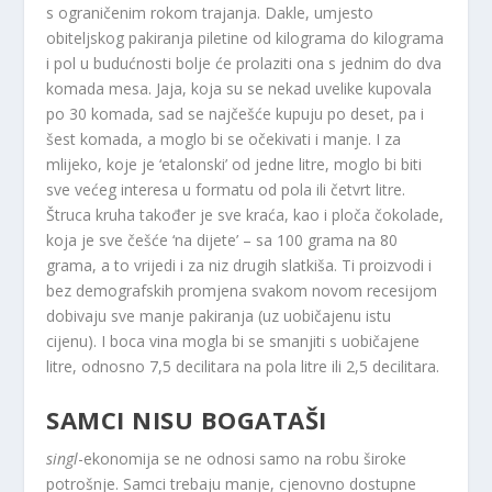
s ograničenim rokom trajanja. Dakle, umjesto
obiteljskog pakiranja piletine od kilograma do kilograma
i pol u budućnosti bolje će prolaziti ona s jednim do dva
komada mesa. Jaja, koja su se nekad uvelike kupovala
po 30 komada, sad se najčešće kupuju po deset, pa i
šest komada, a moglo bi se očekivati ​​i manje. I za
mlijeko, koje je ‘etalonski’ od jedne litre, moglo bi biti
sve većeg interesa u formatu od pola ili četvrt litre.
Štruca kruha također je sve kraća, kao i ploča čokolade,
koja je sve češće ‘na dijete’ – sa 100 grama na 80
grama, a to vrijedi i za niz drugih slatkiša. Ti proizvodi i
bez demografskih promjena svakom novom recesijom
dobivaju sve manje pakiranja (uz uobičajenu istu
cijenu). I boca vina mogla bi se smanjiti s uobičajene
litre, odnosno 7,5 decilitara na pola litre ili 2,5 decilitara.
SAMCI NISU BOGATAŠI
singl
-ekonomija se ne odnosi samo na robu široke
potrošnje. Samci trebaju manje, cjenovno dostupne