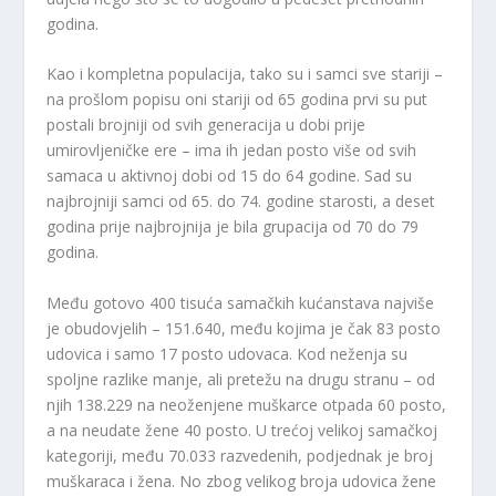
godina.
Kao i kompletna populacija, tako su i samci sve stariji –
na prošlom popisu oni stariji od 65 godina prvi su put
postali brojniji od svih generacija u dobi prije
umirovljeničke ere – ima ih jedan posto više od svih
samaca u aktivnoj dobi od 15 do 64 godine. Sad su
najbrojniji samci od 65. do 74. godine starosti, a deset
godina prije najbrojnija je bila grupacija od 70 do 79
godina.
Među gotovo 400 tisuća samačkih kućanstava najviše
je obudovjelih – 151.640, među kojima je čak 83 posto
udovica i samo 17 posto udovaca. Kod neženja su
spoljne razlike manje, ali pretežu na drugu stranu – od
njih 138.229 na neoženjene muškarce otpada 60 posto,
a na neudate žene 40 posto. U trećoj velikoj samačkoj
kategoriji, među 70.033 razvedenih, podjednak je broj
muškaraca i žena. No zbog velikog broja udovica žene