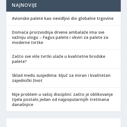
NAJNOVIJE
Avionske palete kao nevidljivi dio globalne trgovine
Domaća proizvodnja drvene ambalaže ima sve
važniju ulogu – Fagus palete i okviri za palete za
moderne tvrtke
Zašto sve više tvrtki ulaže u kvalitetne brodske
palete?
Sklad među susjedima: ključ za miran i kvalitetan
zajednički život
Nije problem u vašoj disciplini: zašto je oblikovanje
tijela postalo jedan od najpopularnijih tretmana
današnjice