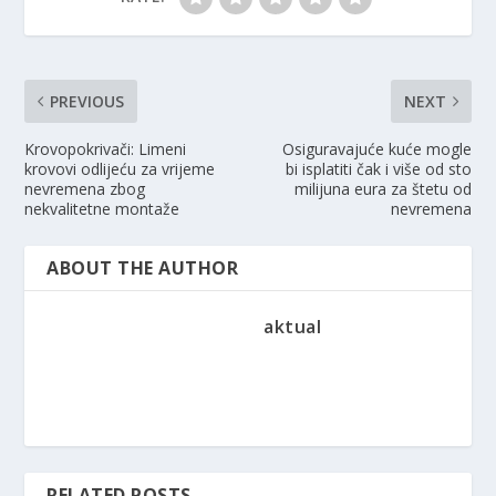
PREVIOUS
NEXT
Krovopokrivači: Limeni
Osiguravajuće kuće mogle
krovovi odlijeću za vrijeme
bi isplatiti čak i više od sto
nevremena zbog
milijuna eura za štetu od
nekvalitetne montaže
nevremena
ABOUT THE AUTHOR
aktual
RELATED POSTS