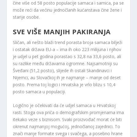
čine više od 58 posto populacije samaca i samica, pa se
može reći da većinu jednočlanih kućanstava čine žene i
starije osobe.
SVE VIŠE MANJIH PAKIRANJA
Sličan, ali nešto blaži trend porasta broja samaca bilježi
i ostatak država EU-a – ima ih oko 223 milijuna i njihov
je udjel u pet godina porastao s 32,8 na 33,6 posto, ali
su razlike među državama ogromne. Najsamotniji su
Šveđani (51,2 posto), slijede ih ostali Skandinavci i
Nijemci, au Slovačkoj ih je najmanje – manje od deset
posto. Prema toj logici i Hrvatska je vrlo blizu s 10,4
posto samaca u populaciji.
Logično je očekivati ​​da će udjel samaca u Hrvatskoj
rasti. Stoga ova priča o demografskim promjenama ima
itekako veze s biznisom. Svaki proizvođač morat će biti
okrenut najmanjoj mogućoj, jednočlanoj zajednici. To
znači manje formate svega i svačega, a posebno hrane