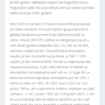
prošle godine zabilježen najveći demografski minus,
migracijski saldo bio je pozitivan prvi put nakon početka
velike recesije 2008. godine.
Novi DZS-ovi podaci iz Popisa stanovništva pokazuju
još neke trendove. Prvi put najveća grupacija kad se
gledaju kućanstva prema broju članova postali su
samci. Ima ih 399.075 i jedina su kategorija koja je u
ovih deset godina zabilježila rast, i to čak od 26.000,
odnosno sedam posto. Na prethodna dva popisa
najviše je bilo dvočlanih kućanstava, a 1981. i 1991.
najviše je bilo četveročlanih. Dotad su najbrojnija bila
najveća kućanstva, s pet i više članova. O kakvim je
dramatičnim promjenama riječ vidi se i iz toga što su
takva kućanstva najmanje zastupljena još od 1991. i
njihov je udio od 1953. do 2021. pao s 32,6 na 12,4
posto. Slično, ali u suprotnom smjeru, mijenjao se udjel
samaca – s 14,1 posto 1953. do 27,8 posto 2021., s tim
da su posljednja dva desetljeća zaslužna za veći rast
udjela nego što se to dogodilo u pedeset prethodnih