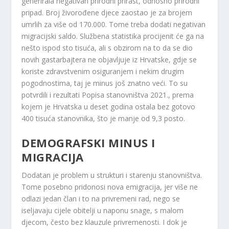
generirala negativan prirodni prirast, odnosno prirodni
pripad. Broj živorođene djece zaostao je za brojem
umrlih za više od 170.000. Tome treba dodati negativan
migracijski saldo. Službena statistika procijenit će ga na
nešto ispod sto tisuća, ali s obzirom na to da se dio
novih gastarbajtera ne objavljuje iz Hrvatske, gdje se
koriste zdravstvenim osiguranjem i nekim drugim
pogodnostima, taj je minus još znatno veći. To su
potvrdili i rezultati Popisa stanovništva 2021., prema
kojem je Hrvatska u deset godina ostala bez gotovo
400 tisuća stanovnika, što je manje od 9,3 posto.
DEMOGRAFSKI MINUS I
MIGRACIJA
Dodatan je problem u strukturi i starenju stanovništva.
Tome posebno pridonosi nova emigracija, jer više ne
odlazi jedan član i to na privremeni rad, nego se
iseljavaju cijele obitelji u naponu snage, s malom
djecom, često bez klauzule privremenosti. I dok je