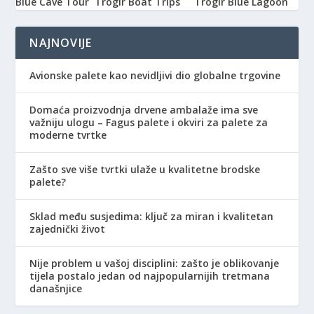
Blue Cave Tour
Trogir Boat Trips
Trogir Blue Lagoon
NAJNOVIJE
Avionske palete kao nevidljivi dio globalne trgovine
Domaća proizvodnja drvene ambalaže ima sve
važniju ulogu – Fagus palete i okviri za palete za
moderne tvrtke
Zašto sve više tvrtki ulaže u kvalitetne brodske
palete?
Sklad među susjedima: ključ za miran i kvalitetan
zajednički život
Nije problem u vašoj disciplini: zašto je oblikovanje
tijela postalo jedan od najpopularnijih tretmana
današnjice