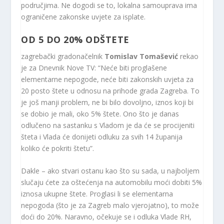
područjima. Ne dogodi se to, lokalna samouprava ima
ograničene zakonske uvjete za isplate.
OD 5 DO 20% ODŠTETE
zagrebački gradonačelnik
Tomislav Tomašević
rekao
je za Dnevnik Nove TV: “Neće biti proglašene
elementarne nepogode, neće biti zakonskih uvjeta za
20 posto štete u odnosu na prihode grada Zagreba. To
je još manji problem, ne bi bilo dovoljno, iznos koji bi
se dobio je mali, oko 5% štete. Ono što je danas
odlučeno na sastanku s Vladom je da će se procijeniti
šteta i Vlada će donijeti odluku za svih 14 županija
koliko će pokriti štetu”.
Dakle – ako stvari ostanu kao što su sada, u najboljem
slučaju ćete za oštećenja na automobilu moći dobiti 5%
iznosa ukupne štete. Proglasi li se elementarna
nepogoda (što je za Zagreb malo vjerojatno), to može
doći do 20%. Naravno, očekuje se i odluka Vlade RH,