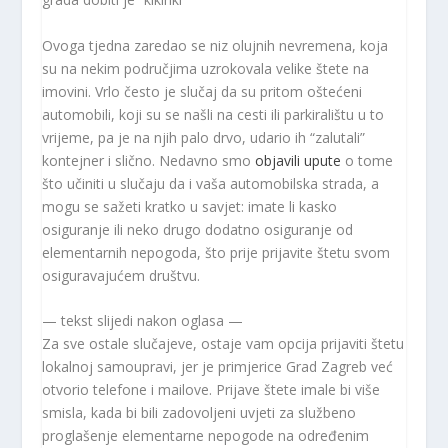
Ovoga tjedna zaredao se niz olujnih nevremena, koja
su na nekim područjima uzrokovala velike štete na
imovini. Vrlo često je slučaj da su pritom oštećeni
automobili, koji su se našli na cesti ili parkiralištu u to
vrijeme, pa je na njih palo drvo, udario ih “zalutali”
kontejner i slično. Nedavno smo
objavili upute
o tome
što učiniti u slučaju da i vaša automobilska strada, a
mogu se sažeti kratko u savjet: imate li kasko
osiguranje ili neko drugo dodatno osiguranje od
elementarnih nepogoda, što prije prijavite štetu svom
osiguravajućem društvu.
— tekst slijedi nakon oglasa —
Za sve ostale slučajeve, ostaje vam opcija prijaviti štetu
lokalnoj samoupravi, jer je primjerice Grad Zagreb već
otvorio telefone i mailove. Prijave štete imale bi više
smisla, kada bi bili zadovoljeni uvjeti za službeno
proglašenje elementarne nepogode na određenim