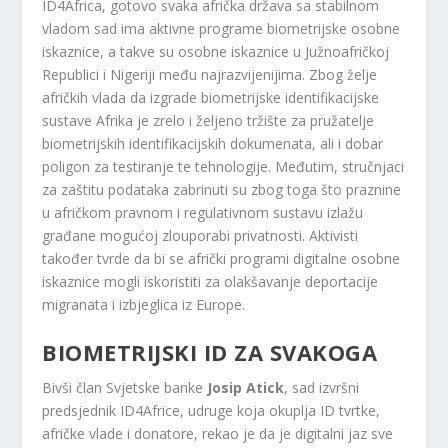
ID4Africa, gotovo svaka afrička država sa stabilnom
vladom sad ima aktivne programe biometrijske osobne
iskaznice, a takve su osobne iskaznice u Južnoafričkoj
Republici i Nigeriji među najrazvijenijima. Zbog želje
afričkih vlada da izgrade biometrijske identifikacijske
sustave Afrika je zrelo i željeno tržište za pružatelje
biometrijskih identifikacijskih dokumenata, ali i dobar
poligon za testiranje te tehnologije. Međutim, stručnjaci
za zaštitu podataka zabrinuti su zbog toga što praznine
u afričkom pravnom i regulativnom sustavu izlažu
građane mogućoj zlouporabi privatnosti. Aktivisti
također tvrde da bi se afrički programi digitalne osobne
iskaznice mogli iskoristiti za olakšavanje deportacije
migranata i izbjeglica iz Europe.
BIOMETRIJSKI ID ZA SVAKOGA
Bivši član Svjetske banke
Josip Atick
, sad izvršni
predsjednik ID4Africe, udruge koja okuplja ID tvrtke,
afričke vlade i donatore, rekao je da je digitalni jaz sve