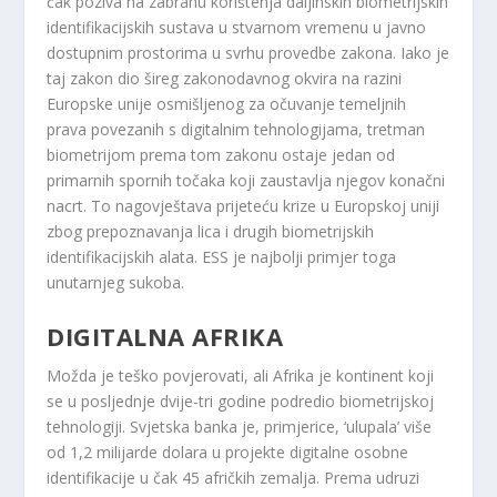
čak poziva na zabranu korištenja daljinskih biometrijskih
identifikacijskih sustava u stvarnom vremenu u javno
dostupnim prostorima u svrhu provedbe zakona. Iako je
taj zakon dio šireg zakonodavnog okvira na razini
Europske unije osmišljenog za očuvanje temeljnih
prava povezanih s digitalnim tehnologijama, tretman
biometrijom prema tom zakonu ostaje jedan od
primarnih spornih točaka koji zaustavlja njegov konačni
nacrt. To nagovještava prijeteću krize u Europskoj uniji
zbog prepoznavanja lica i drugih biometrijskih
identifikacijskih alata. ESS je najbolji primjer toga
unutarnjeg sukoba.
DIGITALNA AFRIKA
Možda je teško povjerovati, ali Afrika je kontinent koji
se u posljednje dvije-tri godine podredio biometrijskoj
tehnologiji. Svjetska banka je, primjerice, ‘ulupala’ više
od 1,2 milijarde dolara u projekte digitalne osobne
identifikacije u čak 45 afričkih zemalja. Prema udruzi