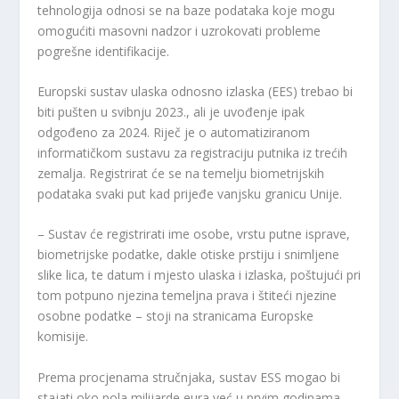
tehnologija odnosi se na baze podataka koje mogu
omogućiti masovni nadzor i uzrokovati probleme
pogrešne identifikacije.
Europski sustav ulaska odnosno izlaska (EES) trebao bi
biti pušten u svibnju 2023., ali je uvođenje ipak
odgođeno za 2024. Riječ je o automatiziranom
informatičkom sustavu za registraciju putnika iz trećih
zemalja. Registrirat će se na temelju biometrijskih
podataka svaki put kad prijeđe vanjsku granicu Unije.
– Sustav će registrirati ime osobe, vrstu putne isprave,
biometrijske podatke, dakle otiske prstiju i snimljene
slike lica, te datum i mjesto ulaska i izlaska, poštujući pri
tom potpuno njezina temeljna prava i štiteći njezine
osobne podatke – stoji na stranicama Europske
komisije.
Prema procjenama stručnjaka, sustav ESS mogao bi
stajati oko pola milijarde eura već u prvim godinama,