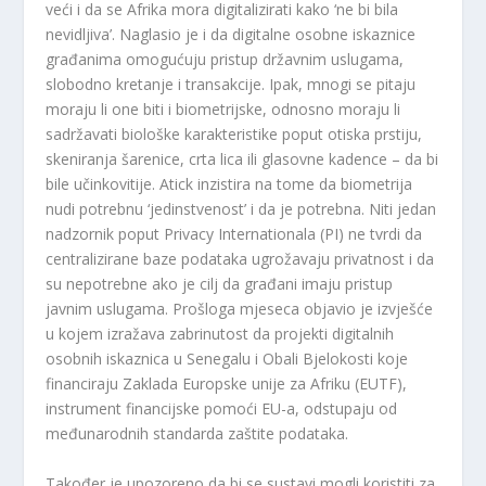
veći i da se Afrika mora digitalizirati kako ‘ne bi bila
nevidljiva’. Naglasio je i da digitalne osobne iskaznice
građanima omogućuju pristup državnim uslugama,
slobodno kretanje i transakcije. Ipak, mnogi se pitaju
moraju li one biti i biometrijske, odnosno moraju li
sadržavati biološke karakteristike poput otiska prstiju,
skeniranja šarenice, crta lica ili glasovne kadence – da bi
bile učinkovitije. Atick inzistira na tome da biometrija
nudi potrebnu ‘jedinstvenost’ i da je potrebna. Niti jedan
nadzornik poput Privacy Internationala (PI) ne tvrdi da
centralizirane baze podataka ugrožavaju privatnost i da
su nepotrebne ako je cilj da građani imaju pristup
javnim uslugama. Prošloga mjeseca objavio je izvješće
u kojem izražava zabrinutost da projekti digitalnih
osobnih iskaznica u Senegalu i Obali Bjelokosti koje
financiraju Zaklada Europske unije za Afriku (EUTF),
instrument financijske pomoći EU-a, odstupaju od
međunarodnih standarda zaštite podataka.
Također je upozoreno da bi se sustavi mogli koristiti za