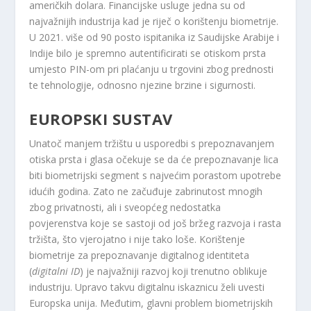
američkih dolara. Financijske usluge jedna su od
najvažnijih industrija kad je riječ o korištenju biometrije.
U 2021. više od 90 posto ispitanika iz Saudijske Arabije i
Indije bilo je spremno autentificirati se otiskom prsta
umjesto PIN-om pri plaćanju u trgovini zbog prednosti
te tehnologije, odnosno njezine brzine i sigurnosti.
EUROPSKI SUSTAV
Unatoč manjem tržištu u usporedbi s prepoznavanjem
otiska prsta i glasa očekuje se da će prepoznavanje lica
biti biometrijski segment s najvećim porastom upotrebe
idućih godina. Zato ne začuđuje zabrinutost mnogih
zbog privatnosti, ali i sveopćeg nedostatka
povjerenstva koje se sastoji od još bržeg razvoja i rasta
tržišta, što vjerojatno i nije tako loše. Korištenje
biometrije za prepoznavanje digitalnog identiteta
(
digitalni ID
) je najvažniji razvoj koji trenutno oblikuje
industriju. Upravo takvu digitalnu iskaznicu želi uvesti
Europska unija. Međutim, glavni problem biometrijskih