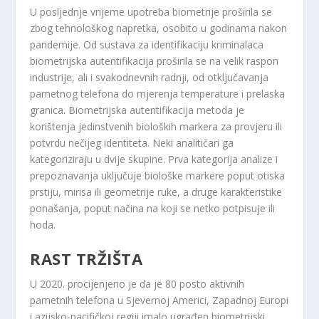
U posljednje vrijeme upotreba biometrije ​proširila se
zbog tehnološkog napretka, osobito u godinama nakon
pandemije. Od sustava za identifikaciju kriminalaca
biometrijska autentifikacija ​proširila se na velik raspon
industrije, ali i svakodnevnih radnji, od otključavanja
pametnog telefona do mjerenja temperature i prelaska
granica. Biometrijska autentifikacija​ metoda je
korištenja jedinstvenih bioloških markera za provjeru ili
potvrdu nečijeg identiteta. Neki analitičari ga
kategoriziraju u dvije skupine. Prva kategorija analize i
prepoznavanja uključuje biološke markere poput otiska
prstiju, mirisa ili geometrije ruke, a druge karakteristike
ponašanja, poput načina na koji se netko potpisuje ili
hoda.
RAST TRŽIŠTA
U 2020. procijenjeno je da je 80 posto aktivnih
pametnih telefona u Sjevernoj Americi, Zapadnoj Europi
i azijsko-pacifičkoj regiji imalo ugrađen biometrijski