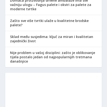
Domaća proizvodnja drvene ambalaže ima sve
važniju ulogu – Fagus palete i okviri za palete za
moderne tvrtke
Zašto sve više tvrtki ulaže u kvalitetne brodske
palete?
Sklad među susjedima: ključ za miran i kvalitetan
zajednički život
Nije problem u vašoj disciplini: zašto je oblikovanje
tijela postalo jedan od najpopularnijih tretmana
današnjice