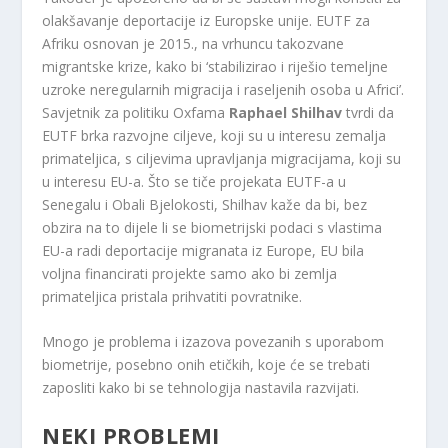
olakšavanje deportacije iz Europske unije. EUTF za
Afriku osnovan je 2015., na vrhuncu takozvane
migrantske krize, kako bi ‘stabilizirao i riješio temeljne
uzroke neregularnih migracija i raseljenih osoba u Africi’.
Savjetnik za politiku Oxfama
Raphael Shilhav
tvrdi da
EUTF brka razvojne ciljeve, koji su u interesu zemalja
primateljica, s ciljevima upravljanja migracijama, koji su
u interesu EU-a. Što se tiče projekata EUTF-a u
Senegalu i Obali Bjelokosti, Shilhav kaže da bi, bez
obzira na to dijele li se biometrijski podaci s vlastima
EU-a radi deportacije migranata iz Europe, EU bila
voljna financirati projekte samo ako bi zemlja
primateljica pristala prihvatiti povratnike.
Mnogo je problema i izazova povezanih s uporabom
biometrije, posebno onih etičkih, koje će se trebati
zaposliti kako bi se tehnologija nastavila razvijati.
NEKI PROBLEMI