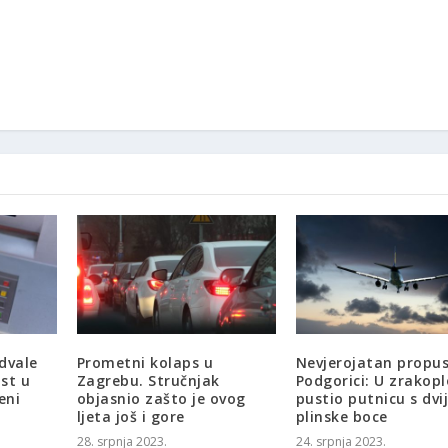
dvale
Prometni kolaps u
Nevjerojatan propus
st u
Zagrebu. Stručnjak
Podgorici: U zrakopl
eni
objasnio zašto je ovog
pustio putnicu s dvi
ljeta još i gore
plinske boce
28. srpnja 2023.
24. srpnja 2023.