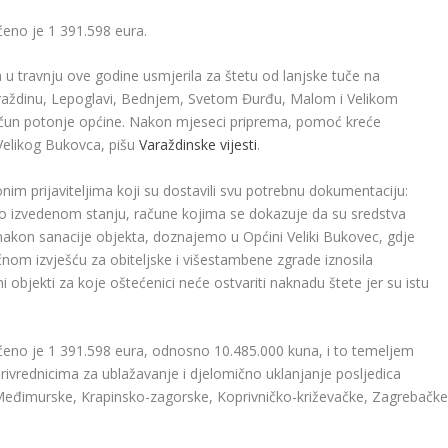
ćeno je 1 391.598 eura.
a u travnju ove godine usmjerila za štetu od lanjske tuče na
araždinu, Lepoglavi, Bednjem, Svetom Đurđu, Malom i Velikom
 račun potonje općine. Nakon mjeseci priprema, pomoć kreće
 Velikog Bukovca, pišu
Varaždinske vijesti
.
onim prijaviteljima koji su dostavili svu potrebnu dokumentaciju:
 o izvedenom stanju, račune kojima se dokazuje da su sredstva
nakon sanacije objekta, doznajemo u Općini Veliki Bukovec, gdje
om izvješću za obiteljske i višestambene zgrade iznosila
ni objekti za koje oštećenici neće ostvariti naknadu štete jer su istu
ćeno je 1 391.598 eura, odnosno 10.485.000 kuna, i to temeljem
ivrednicima za ublažavanje i djelomično uklanjanje posljedica
Međimurske, Krapinsko-zagorske, Koprivničko-križevačke, Zagrebačk