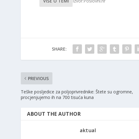
VIŠE O TEMI
Izvor:Poslovni.hr
SHARE:
PREVIOUS
Teške posljedice za poljoprivrednike: Štete su ogromne,
procjenjujemo ih na 700 tisuća kuna
ABOUT THE AUTHOR
aktual