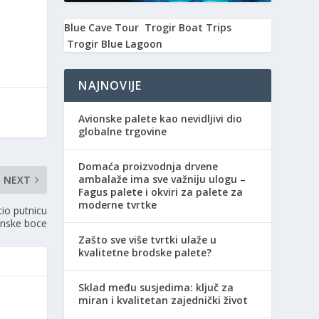
Blue Cave Tour
Trogir Boat Trips
Trogir Blue Lagoon
NAJNOVIJE
Avionske palete kao nevidljivi dio
globalne trgovine
Domaća proizvodnja drvene
ambalaže ima sve važniju ulogu –
NEXT
Fagus palete i okviri za palete za
moderne tvrtke
tio putnicu
linske boce
Zašto sve više tvrtki ulaže u
kvalitetne brodske palete?
Sklad među susjedima: ključ za
miran i kvalitetan zajednički život