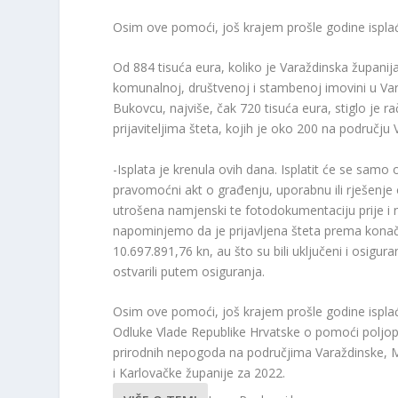
Osim ove pomoći, još krajem prošle godine ispla
Od 884 tisuća eura, koliko je Varaždinska županij
komunalnoj, društvenoj i stambenoj imovini u V
Bukovcu, najviše, čak 720 tisuća eura, stiglo je
prijaviteljima šteta, kojih je oko 200 na području
-Isplata je krenula ovih dana. Isplatit će se samo 
pravomoćni akt o građenju, uporabnu ili rješenje
utrošena namjenski te fotodokumentaciju prije i 
napominjemo da je prijavljena šteta prema konačn
10.697.891,76 kn, au što su bili uključeni i osigura
ostvarili putem osiguranja.
Osim ove pomoći, još krajem prošle godine ispla
Odluke Vlade Republike Hrvatske o pomoći poljopr
prirodnih nepogoda na područjima Varaždinske, 
i Karlovačke županije za 2022.