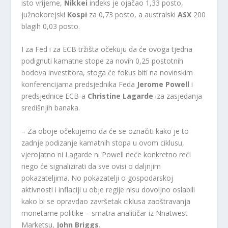
isto vrijeme,
Nikkei
indeks je ojačao 1,33 posto,
južnokorejski
Kospi
za 0,73 posto, a australski
ASX
200
blagih 0,03 posto.
I za Fed i za ECB tržišta očekuju da će ovoga tjedna
podignuti kamatne stope za novih 0,25 postotnih
bodova investitora, stoga će fokus biti na novinskim
konferencijama predsjednika Feda
Jerome Powell
i
predsjednice ECB-a
Christine Lagarde
iza zasjedanja
središnjih banaka.
– Za oboje očekujemo da će se označiti kako je to
zadnje podizanje kamatnih stopa u ovom ciklusu,
vjerojatno ni Lagarde ni Powell neće konkretno reći
nego će signalizirati da sve ovisi o daljnjim
pokazateljima. No pokazatelji o gospodarskoj
aktivnosti i inflaciji u obje regije nisu dovoljno oslabili
kako bi se opravdao završetak ciklusa zaoštravanja
monetarne politike – smatra analitičar iz Nnatwest
Marketsu,
John Briggs
.