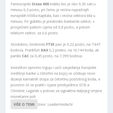
Paneuropski
Stoxx 600
indeks bio je oko 9,30 sati u
minusu 0,3 posto, pri čemu je većina najvažnijih
europskih tržišta kapitala, kao i većina sektora bila u
minusu. Po gubitku je predvodio bankarski sektor, s
prosječnim padom cijena od 0,8 posto, a potom
telekom sektor, za 0,6 posto.
Istodobno, londonski
FTSE
pao je 0,22 posto, na 7.647
bodova, Frankfurt
DAX
0,2 powto, na 16.144 boda, ali
pariški
CAC
za 0,45 posto, na 7,399 bodova.
Investitori oprezno trguju i uoči zasjedanja Europske
središnje banke u četvrtini na kojoj se očekuje novo
dizanje kamatnih stopa za četvrtinu postotnog boda, a
pozorno će se pratiti i izjave predsjednice ECB-a
Christine Lagarde u potrazi za signalima daljnjeg smjera
monetanre poli
VIŠE O TEMI
Izvor: Leadermedia.hr