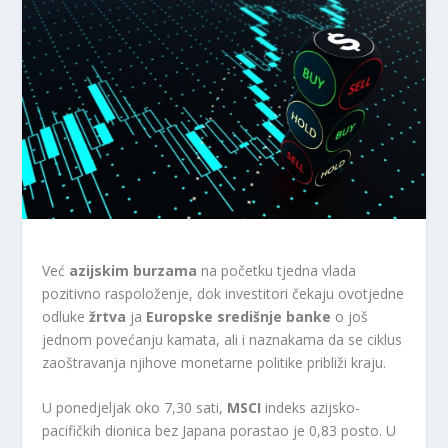
Već
azijskim burzama
na početku tjedna vlada
pozitivno raspoloženje, dok investitori čekaju ovotjedne
odluke
žrtva
ja
Europske središnje banke
o još
jednom povećanju kamata, ali i naznakama da se ciklus
zaoštravanja njihove monetarne politike približi kraju.
U ponedjeljak oko 7,30 sati,
MSCI
indeks azijsko-
pacifičkih dionica bez Japana porastao je 0,83 posto. U