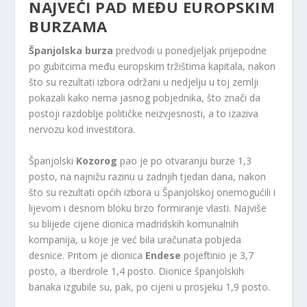
NAJVEĆI PAD MEĐU EUROPSKIM
BURZAMA
Španjolska burza
predvodi u ponedjeljak prijepodne
po gubitcima među europskim tržištima kapitala, nakon
što su rezultati izbora održani u nedjelju u toj zemlji
pokazali kako nema jasnog pobjednika, što znači da
postoji razdoblje političke neizvjesnosti, a to izaziva
nervozu kod investitora.
Španjolski
Kozorog
pao je po otvaranju burze 1,3
posto, na najnižu razinu u zadnjih tjedan dana, nakon
što su rezultati općih izbora u Španjolskoj onemogućili i
lijevom i desnom bloku brzo formiranje vlasti. Najviše
su blijede cijene dionica madridskih komunalnih
kompanija, u koje je već bila uračunata pobjeda
desnice. Pritom je dionica
Endese
pojeftinio je 3,7
posto, a Iberdrole 1,4 posto. Dionice španjolskih
banaka izgubile su, pak, po cijeni u prosjeku 1,9 posto.