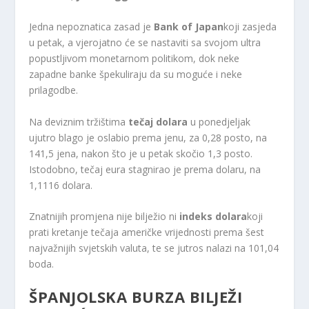
Jedna nepoznatica zasad je
Bank of Japan
koji zasjeda
u petak, a vjerojatno će se nastaviti sa svojom ultra
popustljivom monetarnom politikom, dok neke
zapadne banke špekuliraju da su moguće i neke
prilagodbe.
Na deviznim tržištima
tečaj dolara
u ponedjeljak
ujutro blago je oslabio prema jenu, za 0,28 posto, na
141,5 jena, nakon što je u petak skočio 1,3 posto.
Istodobno, tečaj eura stagnirao je prema dolaru, na
1,1116 dolara.
Znatnijih promjena nije bilježio ni
indeks dolara
koji
prati kretanje tečaja američke vrijednosti prema šest
najvažnijih svjetskih valuta, te se jutros nalazi na 101,04
boda.
ŠPANJOLSKA BURZA BILJEŽI