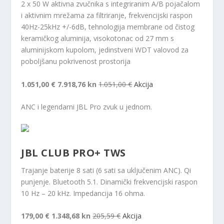
2 x 50 W aktivna zvučnika s integriranim A/B pojačalom
i aktivnim mrežama za filtriranje, frekvencijski raspon
40Hz-25kHz +/-6dB, tehnologija membrane od čistog
keramičkog aluminija, visokotonac od 27 mm s
aluminijskom kupolom, jedinstveni WDT valovod za
poboljšanu pokrivenost prostorija
1.051,00 €
7.918,76 kn
1.051,00 €
Akcija
ANC i legendarni JBL Pro zvuk u jednom.
JBL CLUB PRO+ TWS
Trajanje baterije 8 sati (6 sati sa uključenim ANC). Qi
punjenje. Bluetooth 5.1. Dinamički frekvencijski raspon
10 Hz – 20 kHz. Impedancija 16 ohma.
179,00 €
1.348,68 kn
205,59 €
Akcija