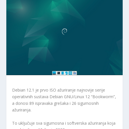
Debian 12.1 je prvo ISO ažuriranje najnovije serije
operativnih sustava Debian GNU/Linux 12 “Bookworm”,
a donosi 89 ispravaka grešaka i 26 sigurnosnih
ažuriranja.
To uključuje sva sigurnosna i softverska ažuriranja koja