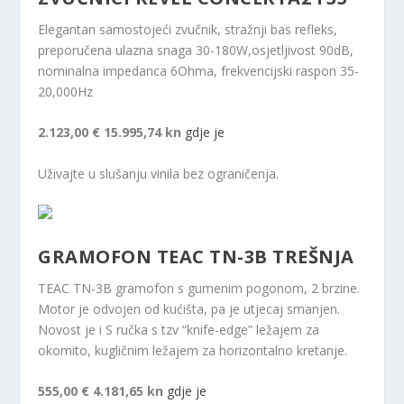
Elegantan samostojeći zvučnik, stražnji bas refleks,
preporučena ulazna snaga 30-180W,osjetljivost 90dB,
nominalna impedanca 6Ohma, frekvencijski raspon 35-
20,000Hz
2.123,00 €
15.995,74 kn
gdje je
Uživajte u slušanju vinila bez ograničenja.
GRAMOFON TEAC TN-3B TREŠNJA
TEAC TN-3B gramofon s gumenim pogonom, 2 brzine.
Motor je odvojen od kućišta, pa je utjecaj smanjen.
Novost je i S ručka s tzv “knife-edge” ležajem za
okomito, kugličnim ležajem za horizontalno kretanje.
555,00 €
4.181,65 kn
gdje je