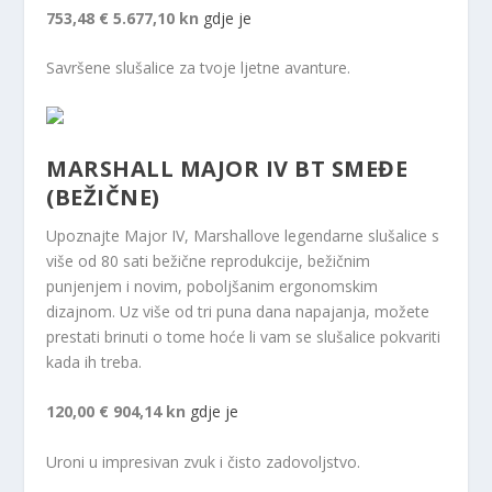
753,48 €
5.677,10 kn
gdje je
Savršene slušalice za tvoje ljetne avanture.
MARSHALL MAJOR IV BT SMEĐE
(BEŽIČNE)
Upoznajte Major IV, Marshallove legendarne slušalice s
više od 80 sati bežične reprodukcije, bežičnim
punjenjem i novim, poboljšanim ergonomskim
dizajnom. Uz više od tri puna dana napajanja, možete
prestati brinuti o tome hoće li vam se slušalice pokvariti
kada ih treba.
120,00 €
904,14 kn
gdje je
Uroni u impresivan zvuk i čisto zadovoljstvo.