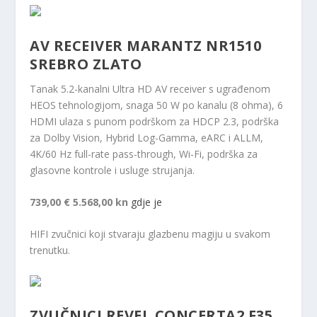
AV RECEIVER MARANTZ NR1510
SREBRO ZLATO
Tanak 5.2-kanalni Ultra HD AV receiver s ugrađenom
HEOS tehnologijom, snaga 50 W po kanalu (8 ohma), 6
HDMI ulaza s punom podrškom za HDCP 2.3, podrška
za Dolby Vision, Hybrid Log-Gamma, eARC i ALLM,
4K/60 Hz full-rate pass-through, Wi-Fi, podrška za
glasovne kontrole i usluge strujanja.
739,00 €
5.568,00 kn
gdje je
HIFI zvučnici koji stvaraju glazbenu magiju u svakom
trenutku.
ZVUČNICI REVEL CONCERTA2 F35