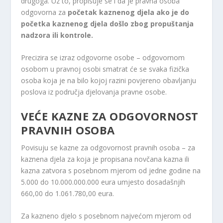
drugoga. Uz to, propisuje se i da je pravna osoba
odgovorna za
početak kaznenog djela ako je do
početka kaznenog djela došlo zbog propuštanja
nadzora ili kontrole.
Precizira se izraz odgovorne osobe – odgovornom
osobom u pravnoj osobi smatrat će se svaka fizička
osoba koja je na bilo kojoj razini povjereno obavljanju
poslova iz područja djelovanja pravne osobe.
VEĆE KAZNE ZA ODGOVORNOST
PRAVNIH OSOBA
Povisuju se kazne za odgovornost pravnih osoba – za
kaznena djela za koja je propisana novčana kazna ili
kazna zatvora s posebnom mjerom od jedne godine na
5.000 do 10.000.000.000 eura umjesto dosadašnjih
660,00 do 1.061.780,00 eura.
Za kazneno djelo s posebnom najvećom mjerom od