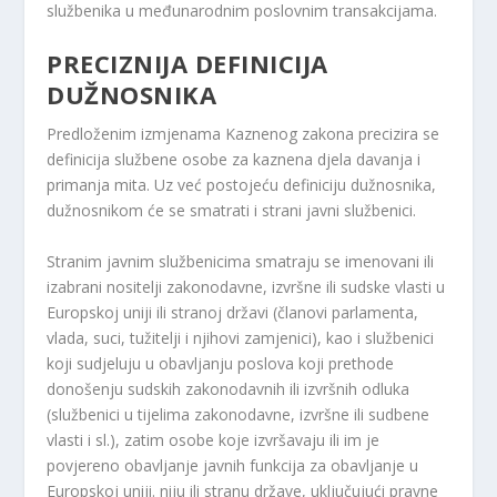
službenika u međunarodnim poslovnim transakcijama.
PRECIZNIJA DEFINICIJA
DUŽNOSNIKA
Predloženim izmjenama Kaznenog zakona precizira se
definicija službene osobe za kaznena djela davanja i
primanja mita. Uz već postojeću definiciju dužnosnika,
dužnosnikom će se smatrati i strani javni službenici.
Stranim javnim službenicima smatraju se imenovani ili
izabrani nositelji zakonodavne, izvršne ili sudske vlasti u
Europskoj uniji ili stranoj državi (članovi parlamenta,
vlada, suci, tužitelji i njihovi zamjenici), kao i službenici
koji sudjeluju u obavljanju poslova koji prethode
donošenju sudskih zakonodavnih ili izvršnih odluka
(službenici u tijelima zakonodavne, izvršne ili sudbene
vlasti i sl.), zatim osobe koje izvršavaju ili im je
povjereno obavljanje javnih funkcija za obavljanje u
Europskoj uniji. niju ili stranu države, uključujući pravne