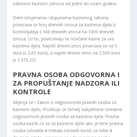
odnosno kaznom zatvora od jedne do osam godina.
Ovim izmjenama i dopunama Kaznenog zakona,
povećava se broj dnevnih iznosa za kaznena djela iz
koristoljublja s 500 dnevnih iznosa na 1000 dnevnih
iznosa. Uz to, povećavaju se novčane kazne za sva
kaznena djela. Najniži dnevni iznos povećava se na 5
eura (s 2,65 eura), a najviši dnevni iznos na 2.500 eura
(s 1.373,23)
PRAVNA OSOBA ODGOVORNA I
ZA PROPUŠTANJE NADZORA ILI
KONTROLE
Mijenja se i Zakon o odgovornosti pravnih osoba za
kazneno djelo. Proširuje se temelj subjektivne izvedene
odgovornosti pravnih osoba za kaznena djela. Pravna
osoba kaznit će se za kazneno djelo ako je time pravna
osoba ostvarila ili trebala ostvariti korist za sebe ili