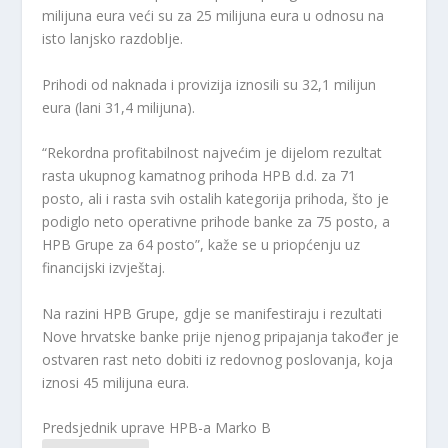
milijuna eura veći su za 25 milijuna eura u odnosu na
isto lanjsko razdoblje.
Prihodi od naknada i provizija iznosili su 32,1 milijun
eura (lani 31,4 milijuna).
“Rekordna profitabilnost najvećim je dijelom rezultat
rasta ukupnog kamatnog prihoda HPB d.d. za 71
posto, ali i rasta svih ostalih kategorija prihoda, što je
podiglo neto operativne prihode banke za 75 posto, a
HPB Grupe za 64 posto”, kaže se u priopćenju uz
financijski izvještaj.
Na razini HPB Grupe, gdje se manifestiraju i rezultati
Nove hrvatske banke prije njenog pripajanja također je
ostvaren rast neto dobiti iz redovnog poslovanja, koja
iznosi 45 milijuna eura.
Predsjednik uprave HPB-a Marko B