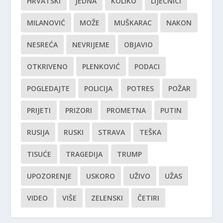
HRVATSKI
JEDNA
KOLIKO
LIJEČNICI
MILANOVIĆ
MOŽE
MUŠKARAC
NAKON
NESREĆA
NEVRIJEME
OBJAVIO
OTKRIVENO
PLENKOVIĆ
PODACI
POGLEDAJTE
POLICIJA
POTRES
POŽAR
PRIJETI
PRIZORI
PROMETNA
PUTIN
RUSIJA
RUSKI
STRAVA
TEŠKA
TISUĆE
TRAGEDIJA
TRUMP
UPOZORENJE
USKORO
UŽIVO
UŽAS
VIDEO
VIŠE
ZELENSKI
ČETIRI