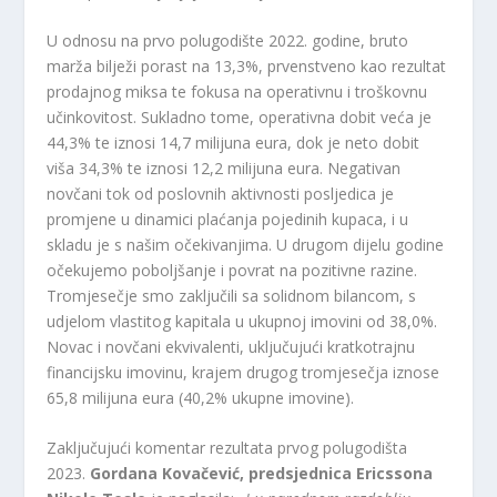
U odnosu na prvo polugodište 2022. godine, bruto
marža bilježi porast na 13,3%, prvenstveno kao rezultat
prodajnog miksa te fokusa na operativnu i troškovnu
učinkovitost. Sukladno tome, operativna dobit veća je
44,3% te iznosi 14,7 milijuna eura, dok je neto dobit
viša 34,3% te iznosi 12,2 milijuna eura. Negativan
novčani tok od poslovnih aktivnosti posljedica je
promjene u dinamici plaćanja pojedinih kupaca, i u
skladu je s našim očekivanjima. U drugom dijelu godine
očekujemo poboljšanje i povrat na pozitivne razine.
Tromjesečje smo zaključili sa solidnom bilancom, s
udjelom vlastitog kapitala u ukupnoj imovini od 38,0%.
Novac i novčani ekvivalenti, uključujući kratkotrajnu
financijsku imovinu, krajem drugog tromjesečja iznose
65,8 milijuna eura (40,2% ukupne imovine).
Zaključujući komentar rezultata prvog polugodišta
2023.
Gordana Kovačević, predsjednica Ericssona