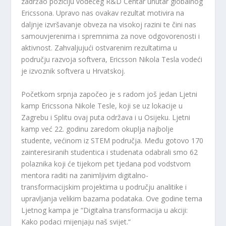
zadržao poziciju vodećeg R&D Centar unutar globalnog
Ericssona. Upravo nas ovakav rezultat motivira na
daljnje izvršavanje obveza na visokoj razini te čini nas
samouvjerenima i spremnima za nove odgovorenosti i
aktivnost. Zahvaljujući ostvarenim rezultatima u
području razvoja softvera, Ericsson Nikola Tesla vodeći
je izvoznik softvera u Hrvatskoj.
Početkom srpnja započeo je s radom još jedan Ljetni
kamp Ericssona Nikole Tesle, koji se uz lokacije u
Zagrebu i Splitu ovaj puta održava i u Osijeku. Ljetni
kamp već 22. godinu zaredom okuplja najbolje
studente, većinom iz STEM područja. Među gotovo 170
zainteresiranih studentica i studenata odabrali smo 62
polaznika koji će tijekom pet tjedana pod vodstvom
mentora raditi na zanimljivim digitalno-
transformacijskim projektima u području analitike i
upravljanja velikim bazama podataka. Ove godine tema
Ljetnog kampa je “Digitalna transformacija u akciji:
Kako podaci mijenjaju naš svijet.“