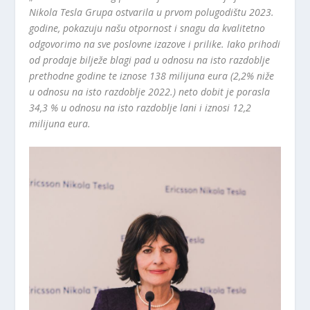
Nikola Tesla Grupa ostvarila u prvom polugodištu 2023.
godine, pokazuju našu otpornost i snagu da kvalitetno
odgovorimo na sve poslovne izazove i prilike. Iako prihodi
od prodaje bilježe blagi pad u odnosu na isto razdoblje
prethodne godine te iznose 138 milijuna eura (2,2% niže
u odnosu na isto razdoblje 2022.) neto dobit je porasla
34,3 % u odnosu na isto razdoblje lani i iznosi 12,2
milijuna eura.