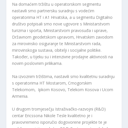
Na domaćem tržištu u operatorskom segmentu
nastavili smo partnersku suradnju s vodećim
operatorima HT i A1 Hrvatska, a u segmentu Digitalno
društvo potpisali smo nove ugovore s Ministarstvom
turizma i sporta, Ministarstvom pravosuđa i uprave,
Državnom geodetskom upravom, Hrvatskim zavodom
za mirovinsko osiguranje te Ministarstvom rada,
mirovinskoga sustava, obitelji i socijalne politike.
Također, u tijeku su i intenzivne prodajne aktivnosti na
novim poslovnim prilikama.
Na izvoznim tržištima, nastavili smo kvalitetnu suradnju
s operatorima HT Mostarom, Crnogorskim
Telekomom, Ipkom Kosovo, Telekom Kosova i Ucom
Armenia.
U drugom tromjesečju Istraživačko-razvojni (R&D)
centar Ericssona Nikole Tesle kvalitetno je i
pravovremeno isporučio dogovorene projekte te je