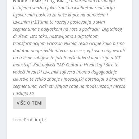
Nikole Tesle
je naglasila:
„I u narednom razdoblju
ostajemo snažno fokusirani na kvalitetnu realizaciju
ugovorenih poslova za naše kupce na domaćem i
izvoznim tržištima te razvoju poslovanja u svim
segmentima s naglaskom na rast u području Digitalnog
društva. Isto tako, nastavljamo s digitalnom
transformacijom Ericsson Nikola Tesla Grupe kako bismo
dodatno unaprijedili interne procese, efikasno odgovarali
na tržišne zahtjeve te jačali našu lidersku poziciju u ICT
industriji. Kao najveći R&D Centar u Hrvatskoj i šire te
vodeći hrvatski izvoznik softvera imamo dugogodišnje
iskustvo te veliko znanje i inovacijski potencijal u brojnim
segmentima. Naši stručnjaci rade na modernizaciji mreža
i usluga za
VIŠE O TEMI
Izvor:Profitiraj.hr