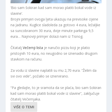
‘Bio sam šokiran kad sam morao platiti bokal vode iz
slavine’.
Brojni primjeri ovoga ljeta ukazuju na previsoke cijene
na Jadranu. Kuglice sladoleda za gotovo 4 eura, ležaljke
sa suncobranom 30 eura, dvije minute parkinga 9,5
eura… Najnoviji primjer dolazi nam iz Tisnog.
Čitatalj
Večernji lista
je naručio pizzu koji je platio
pristojnih 10 eura, no neugodno se iznenadio drugom
stavkom na računu.
Za vodu iz slavine naplatili su mu 2,70 eura. “Želim da
svi ovo vide”, požalio se iznervirano.
“Pa gledajte, to je sramota da se plaća, bio sam šokiran
kad sam morao platiti bokal vode iz slavine”, zaključuje
čitatelj Večernjaka.
VIŠE O TEMI