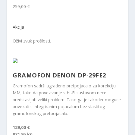
259,00 €
Akcija
Oživi zvuk prošlosti.
GRAMOFON DENON DP-29FE2
Gramofon sadrži ugradeno pretpojacalo za korekciju
MM, tako da povezivanje s Hi-Fi sustavom nece
predstavljati veliki problem. Tako ga je takoder moguce
povezati s integriranim pojacalom bez vlastitog
gramofonskog pretpojacala.
129,00 €
971,95 kn