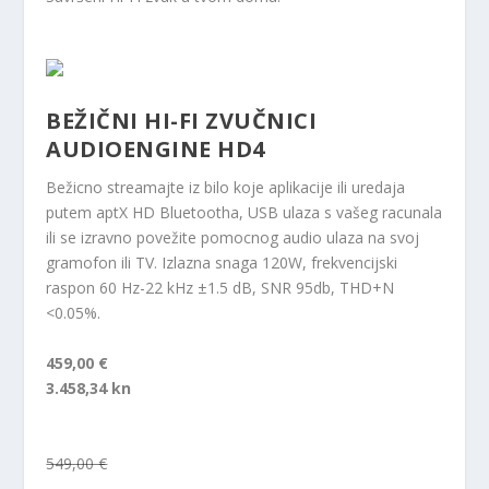
BEŽIČNI HI-FI ZVUČNICI
AUDIOENGINE HD4
Bežicno streamajte iz bilo koje aplikacije ili uredaja
putem aptX HD Bluetootha, USB ulaza s vašeg racunala
ili se izravno povežite pomocnog audio ulaza na svoj
gramofon ili TV. Izlazna snaga 120W, frekvencijski
raspon 60 Hz-22 kHz ±1.5 dB, SNR 95db, THD+N
<0.05%.
459,00 €
3.458,34 kn
549,00 €