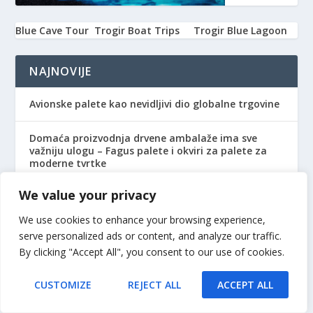
Blue Cave Tour
Trogir Boat Trips
Trogir Blue Lagoon
NAJNOVIJE
Avionske palete kao nevidljivi dio globalne trgovine
Domaća proizvodnja drvene ambalaže ima sve
važniju ulogu – Fagus palete i okviri za palete za
moderne tvrtke
We value your privacy
Zašto sve više tvrtki ulaže u kvalitetne brodske
palete?
We use cookies to enhance your browsing experience,
serve personalized ads or content, and analyze our traffic.
Sklad među susjedima: ključ za miran i kvalitetan
By clicking "Accept All", you consent to our use of cookies.
zajednički život
CUSTOMIZE
REJECT ALL
ACCEPT ALL
Nije problem u vašoj disciplini: zašto je oblikovanje
tijela postalo jedan od najpopularnijih tretmana