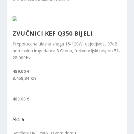
ZVUČNICI KEF Q350 BIJELI
Preporucena ulazna snaga 15-120W, osjetljivost 87dB,
nominalna impedanca 8 Ohma, frekvencijski raspon 51-
28,000Hz
459,00 €
3.458,34 kn
480,00 €
Akcija
Savršeni Hi-Fi zvuk u tvom domu.