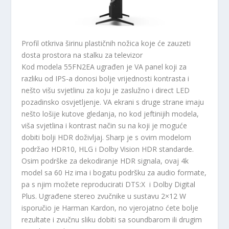
Profil otkriva širinu plastičnih nožica koje će zauzeti
dosta prostora na stalku za televizor
Kod modela 55FN2EA ugrađen je VA panel koji za
razliku od IPS-a donosi bolje vrijednosti kontrasta i
nešto višu svjetlinu za koju je zaslužno i direct LED
pozadinsko osvjetljenje. VA ekrani s druge strane imaju
nešto lošije kutove gledanja, no kod jeftinijih modela,
viša svjetlina i kontrast način su na koji je moguće
dobiti bolji HDR doživljaj. Sharp je s ovim modelom
podržao HDR10, HLG i Dolby Vision HDR standarde.
Osim podrške za dekodiranje HDR signala, ovaj 4k
model sa 60 Hz ima i bogatu podršku za audio formate,
pa s njim možete reproducirati DTS:X i Dolby Digital
Plus. Ugrađene stereo zvučnike u sustavu 2×12 W
isporučio je Harman Kardon, no vjerojatno ćete bolje
rezultate i zvučnu sliku dobiti sa soundbarom ili drugim