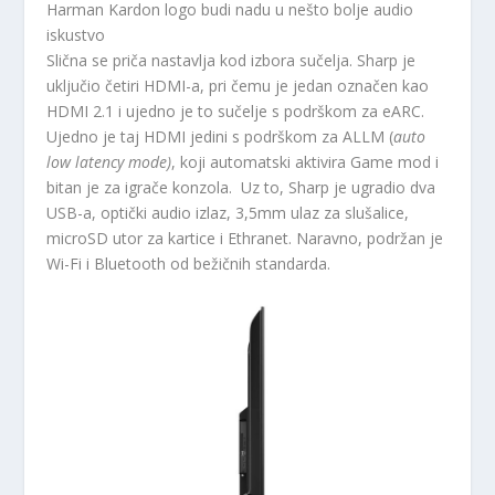
Harman Kardon logo budi nadu u nešto bolje audio
iskustvo
Slična se priča nastavlja kod izbora sučelja. Sharp je
uključio četiri HDMI-a, pri čemu je jedan označen kao
HDMI 2.1 i ujedno je to sučelje s podrškom za eARC.
Ujedno je taj HDMI jedini s podrškom za ALLM (
auto
low latency mode)
, koji automatski aktivira Game mod i
bitan je za igrače konzola. Uz to, Sharp je ugradio dva
USB-a, optički audio izlaz, 3,5mm ulaz za slušalice,
microSD utor za kartice i Ethranet. Naravno, podržan je
Wi-Fi i Bluetooth od bežičnih standarda.