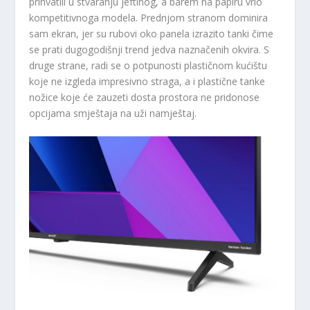
prihvatili u stvaranju jeftinog, a barem na papiru vrlo
kompetitivnoga modela. Prednjom stranom dominira
sam ekran, jer su rubovi oko panela izrazito tanki čime
se prati dugogodišnji trend jedva naznačenih okvira. S
druge strane, radi se o potpunosti plastičnom kućištu
koje ne izgleda impresivno straga, a i plastične tanke
nožice koje će zauzeti dosta prostora ne pridonose
opcijama smještaja na uži namještaj.