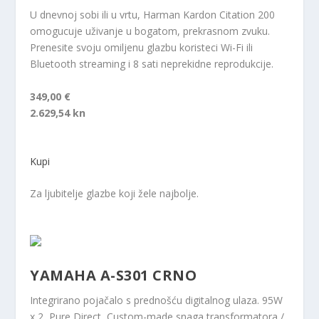
U dnevnoj sobi ili u vrtu, Harman Kardon Citation 200
omogucuje uživanje u bogatom, prekrasnom zvuku.
Prenesite svoju omiljenu glazbu koristeci Wi-Fi ili
Bluetooth streaming i 8 sati neprekidne reprodukcije.
349,00 €
2.629,54 kn
Kupi
Za ljubitelje glazbe koji žele najbolje.
YAMAHA A-S301 CRNO
Integrirano pojačalo s prednošću digitalnog ulaza. 95W
x 2, Pure Direct, Custom-made snaga transformatora /