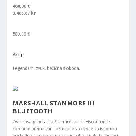
460,00 €
3.465,87 kn
589,00 €
Akcija
Legendarni zvuk, bežična sloboda.
MARSHALL STANMORE III
BLUETOOTH
Ova nova generacija Stanmorea ima visokotonce
okrenute prema van i ažurirane valovode za isporuku
dosljedno čvrstog zvuka koji je toliko širok da vas lovi