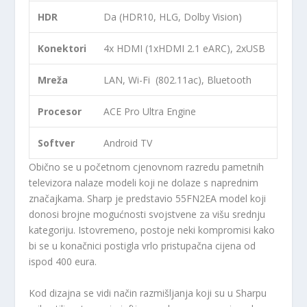
HDR
Da (HDR10, HLG, Dolby Vision)
Konektori
4x HDMI (1xHDMI 2.1 eARC), 2xUSB
Mreža
LAN, Wi-Fi (802.11ac), Bluetooth
Procesor
ACE Pro Ultra Engine
Softver
Android TV
Obično se u početnom cjenovnom razredu pametnih
televizora nalaze modeli koji ne dolaze s naprednim
značajkama. Sharp je predstavio 55FN2EA model koji
donosi brojne mogućnosti svojstvene za višu srednju
kategoriju. Istovremeno, postoje neki kompromisi kako
bi se u konačnici postigla vrlo pristupačna cijena od
ispod 400 eura.
Kod dizajna se vidi način razmišljanja koji su u Sharpu