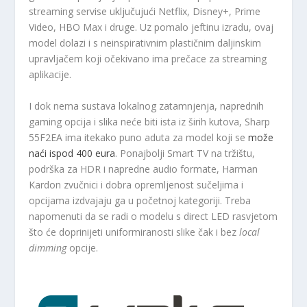
streaming servise uključujući Netflix, Disney+, Prime
Video, HBO Max i druge. Uz pomalo jeftinu izradu, ovaj
model dolazi i s neinspirativnim plastičnim daljinskim
upravljačem koji očekivano ima prečace za streaming
aplikacije.
I dok nema sustava lokalnog zatamnjenja, naprednih
gaming opcija i slika neće biti ista iz širih kutova, Sharp
55F2EA ima itekako puno aduta za model koji se
može
naći ispod 400 eura
. Ponajbolji Smart TV na tržištu,
podrška za HDR i napredne audio formate, Harman
Kardon zvučnici i dobra opremljenost sučeljima i
opcijama izdvajaju ga u početnoj kategoriji. Treba
napomenuti da se radi o modelu s direct LED rasvjetom
što će doprinijeti uniformiranosti slike čak i bez
local
dimming
opcije.