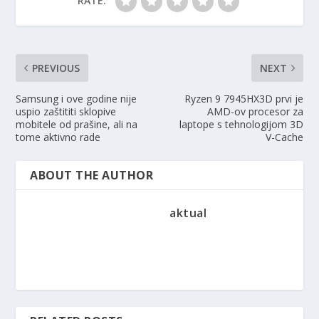
RATE:
PREVIOUS
NEXT
Samsung i ove godine nije
Ryzen 9 7945HX3D prvi je
uspio zaštititi sklopive
AMD-ov procesor za
mobitele od prašine, ali na
laptope s tehnologijom 3D
tome aktivno rade
V-Cache
ABOUT THE AUTHOR
aktual