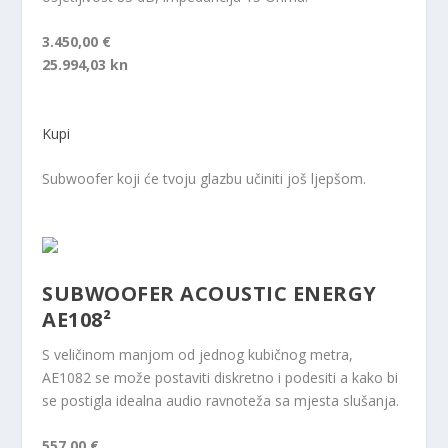
3.450,00 €
25.994,03 kn
Kupi
Subwoofer koji će tvoju glazbu učiniti još ljepšom.
SUBWOOFER ACOUSTIC ENERGY
AE108²
S veličinom manjom od jednog kubičnog metra,
AE1082 se može postaviti diskretno i podesiti a kako bi
se postigla idealna audio ravnoteža sa mjesta slušanja.
557,00 €