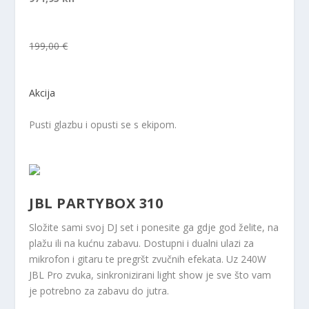
199,00 €
Akcija
Pusti glazbu i opusti se s ekipom.
JBL PARTYBOX 310
Složite sami svoj DJ set i ponesite ga gdje god želite, na
plažu ili na kućnu zabavu. Dostupni i dualni ulazi za
mikrofon i gitaru te pregršt zvučnih efekata. Uz 240W
JBL Pro zvuka, sinkronizirani light show je sve što vam
je potrebno za zabavu do jutra.