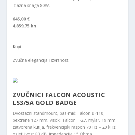
izlazna snaga 80W.
645,00 €
4.859,75 kn
Kupi
Zvučna elegancija i izvrsnost.
ZVUČNICI FALCON ACOUSTIC
LS3/5A GOLD BADGE
Dvostazni standmount, bas-mid: Falcon B-110,
bextrene 127 mm, visoki: Falcon T-27, mylar, 19 mm,
zatvorena kutija, frekvencijski raspon 70 Hz – 20 kHz,
osjetljivost 83 dB, impedancija 15 Ohma.