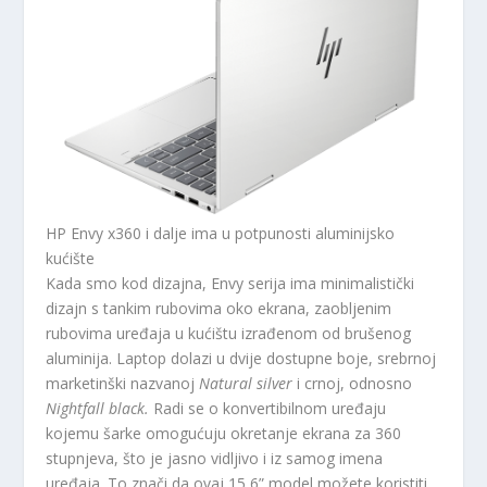
HP Envy x360 i dalje ima u potpunosti aluminijsko
kućište
Kada smo kod dizajna, Envy serija ima minimalistički
dizajn s tankim rubovima oko ekrana, zaobljenim
rubovima uređaja u kućištu izrađenom od brušenog
aluminija. Laptop dolazi u dvije dostupne boje, srebrnoj
marketinški nazvanoj
Natural silver
i crnoj, odnosno
Nightfall black.
Radi se o konvertibilnom uređaju
kojemu šarke omogućuju okretanje ekrana za 360
stupnjeva, što je jasno vidljivo i iz samog imena
uređaja. To znači da ovaj 15,6” model možete koristiti