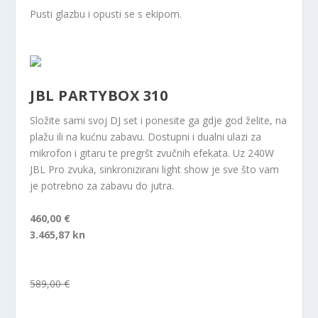
Pusti glazbu i opusti se s ekipom.
JBL PARTYBOX 310
Složite sami svoj DJ set i ponesite ga gdje god želite, na
plažu ili na kućnu zabavu. Dostupni i dualni ulazi za
mikrofon i gitaru te pregršt zvučnih efekata. Uz 240W
JBL Pro zvuka, sinkronizirani light show je sve što vam
je potrebno za zabavu do jutra.
460,00 €
3.465,87 kn
589,00 €