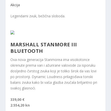
Akcija
Legendarni zvuk, bežična sloboda.
MARSHALL STANMORE III
BLUETOOTH
Ova nova generacija Stanmorea ima visokotonce
okrenute prema van i ažurirane valovode za isporuku
dosljedno čvrstog zvuka koji je toliko širok da vas lovi
po prostoriji. Dynamic Loudness prilagođava tonski
balans zvuka kako bi vaša glazba zvučala briljantno pri
svakoj glasnoći.
339,00 €
2.554,20 kn