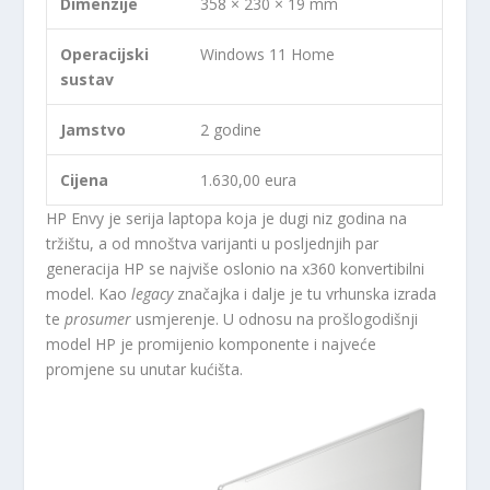
Dimenzije
358 × 230 × 19 mm
Operacijski
Windows 11 Home
sustav
Jamstvo
2 godine
Cijena
1.630,00 eura
HP Envy je serija laptopa koja je dugi niz godina na
tržištu, a od mnoštva varijanti u posljednjih par
generacija HP se najviše oslonio na x360 konvertibilni
model. Kao
legacy
značajka i dalje je tu vrhunska izrada
te
prosumer
usmjerenje. U odnosu na prošlogodišnji
model HP je promijenio komponente i najveće
promjene su unutar kućišta.