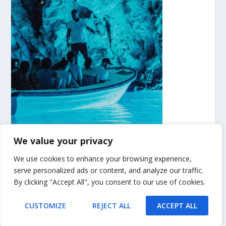
We value your privacy
We use cookies to enhance your browsing experience,
serve personalized ads or content, and analyze our traffic.
Blue Cave Tour
Trogir Boat Trips
Trogir Blue Lagoon
By clicking "Accept All", you consent to our use of cookies.
CUSTOMIZE
REJECT ALL
ACCEPT ALL
NAJNOVIJE