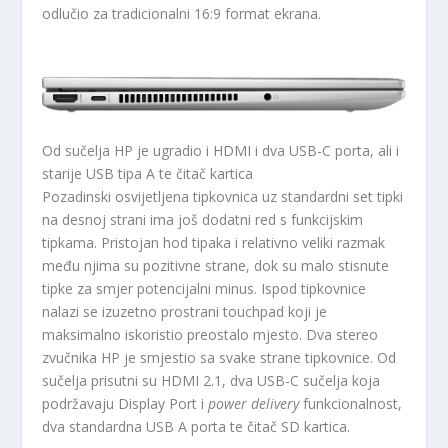
odlučio za tradicionalni 16:9 format ekrana.
Od sučelja HP je ugradio i HDMI i dva USB-C porta, ali i
starije USB tipa A te čitač kartica
Pozadinski osvijetljena tipkovnica uz standardni set tipki
na desnoj strani ima još dodatni red s funkcijskim
tipkama. Pristojan hod tipaka i relativno veliki razmak
među njima su pozitivne strane, dok su malo stisnute
tipke za smjer potencijalni minus. Ispod tipkovnice
nalazi se izuzetno prostrani touchpad koji je
maksimalno iskoristio preostalo mjesto. Dva stereo
zvučnika HP je smjestio sa svake strane tipkovnice. Od
sučelja prisutni su HDMI 2.1, dva USB-C sučelja koja
podržavaju Display Port i
power delivery
funkcionalnost,
dva standardna USB A porta te čitač SD kartica.