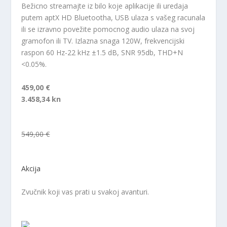
Bežicno streamajte iz bilo koje aplikacije ili uredaja
putem aptX HD Bluetootha, USB ulaza s vašeg racunala
ili se izravno povežite pomocnog audio ulaza na svoj
gramofon ili TV. Izlazna snaga 120W, frekvencijski
raspon 60 Hz-22 kHz ±1.5 dB, SNR 95db, THD+N
<0.05%.
459,00 €
3.458,34 kn
549,00 €
Akcija
Zvučnik koji vas prati u svakoj avanturi.