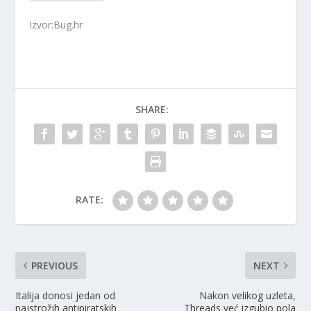
Izvor:Bug.hr
SHARE:
RATE:
PREVIOUS
NEXT
Italija donosi jedan od
Nakon velikog uzleta,
najstrožih antipiratskih
Threads već izgubio pola