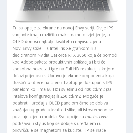
Tri su opcije za ekrane na novoj Envy seriji. Dvije IPS
varijante imaju različito maksimalno osvjetljenje, a
OLED donosi najbolju kvalitetu i najvišu cijenu
Novi Envy stiže ili s Intel Iris Xe grafikom ili s
dediciranom Nvidia GeForce RTX 3050 koja će pomoći
kod Adobe paketa produktivnih aplikacija i biti će
sposobna pokretati igre na Full HD rezoluciji s kojom
dolazi prijenosnik. Upravo je ekran komponenta koja
drastično utječe na cijenu. Laptop je dostupan s IPS
panelom koji ima 60 Hz i svjetlinu od 400 cd/m2 (za
Intelove konfiguracije) ili 250 cd/m2. Moguće je
odabrati i uređaj s OLED panelom čime se dobiva
značajan upgrade u kvaliteti slike, ali istovremeno se
povisuje cijena modela. Sve opcije su
touchscreen
i
podržavaju stylus koji se dobije s uređajem i u
pričvršćuje se magnetom za kućište. HP se inače