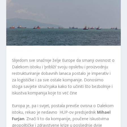
Slijedom sve snažnije želje Europe da smanji ovisnost o
Dalekom istoku i ‘približi‘ svoju opskrbu i proizvodnju
restrukturiranje dobavnih lanaca postalo je imperativ i
za logističke i za sve ostale kompanije. Donosimo
stoga savjete stručnjaka kako to učiniti što bezbolnije i
iskustva kompanija koje to već čine
Europa je, pa i svijet, postala previše ovisna o Dalekom
istoku, rekao je nedavno ​ HUP-ov predsjednik
Mihael
Furjan
. Znači li to da kompanije, poučene iskustvima
geopolitičke i zdravstvene krize u posljednje dvije