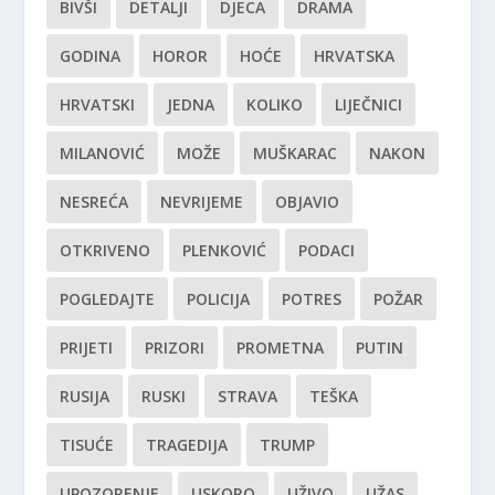
BIVŠI
DETALJI
DJECA
DRAMA
GODINA
HOROR
HOĆE
HRVATSKA
HRVATSKI
JEDNA
KOLIKO
LIJEČNICI
MILANOVIĆ
MOŽE
MUŠKARAC
NAKON
NESREĆA
NEVRIJEME
OBJAVIO
OTKRIVENO
PLENKOVIĆ
PODACI
POGLEDAJTE
POLICIJA
POTRES
POŽAR
PRIJETI
PRIZORI
PROMETNA
PUTIN
RUSIJA
RUSKI
STRAVA
TEŠKA
TISUĆE
TRAGEDIJA
TRUMP
UPOZORENJE
USKORO
UŽIVO
UŽAS