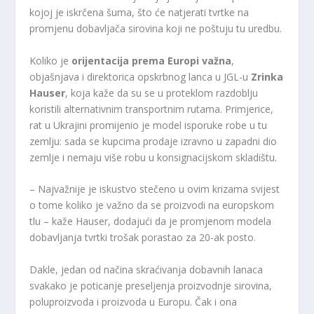
kojoj je iskrčena šuma, što će natjerati tvrtke na
promjenu dobavljača sirovina koji ne poštuju tu uredbu.
Koliko je
orijentacija prema Europi važna
,
objašnjava i direktorica opskrbnog lanca u JGL-u
Zrinka
Hauser
, koja kaže da su se u proteklom razdoblju
koristili alternativnim transportnim rutama. Primjerice,
rat u Ukrajini promijenio je model isporuke robe u tu
zemlju: sada se kupcima prodaje izravno u zapadni dio
zemlje i nemaju više robu u konsignacijskom skladištu.
– Najvažnije je iskustvo stečeno u ovim krizama svijest
o tome koliko je važno da se proizvodi na europskom
tlu – kaže Hauser, dodajući da je promjenom modela
dobavljanja tvrtki trošak porastao za 20-ak posto.
Dakle, jedan od načina skraćivanja dobavnih lanaca
svakako je poticanje preseljenja proizvodnje sirovina,
poluproizvoda i proizvoda u Europu. Čak i ona