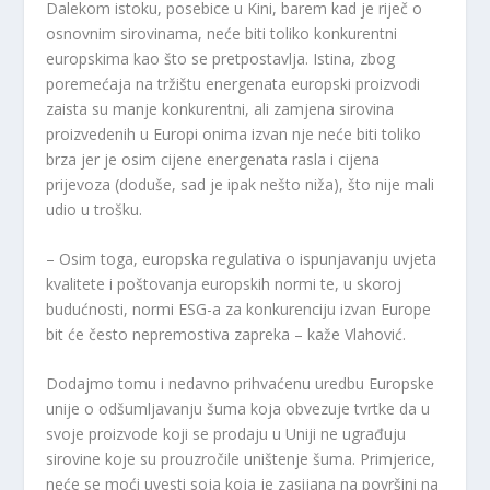
Dalekom istoku, posebice u Kini, barem kad je riječ o
osnovnim sirovinama, neće biti toliko konkurentni
europskima kao što se pretpostavlja. Istina, zbog
poremećaja na tržištu energenata europski proizvodi
zaista su manje konkurentni, ali zamjena sirovina
proizvedenih u Europi onima izvan nje neće biti toliko
brza jer je osim cijene energenata rasla i cijena
prijevoza (doduše, sad je ipak nešto niža), što nije mali
udio u trošku.
– Osim toga, europska regulativa o ispunjavanju uvjeta
kvalitete i poštovanja europskih normi te, u skoroj
budućnosti, normi ESG-a za konkurenciju izvan Europe
bit će često nepremostiva zapreka – kaže Vlahović.
Dodajmo tomu i nedavno prihvaćenu uredbu Europske
unije o odšumljavanju šuma koja obvezuje tvrtke da u
svoje proizvode koji se prodaju u Uniji ne ugrađuju
sirovine koje su prouzročile uništenje šuma. Primjerice,
neće se moći uvesti soja koja je zasijana na površini na