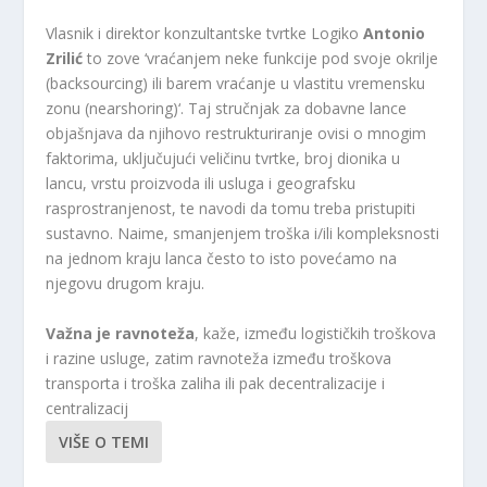
Vlasnik i direktor konzultantske tvrtke Logiko
Antonio
Zrilić
to zove ‘vraćanjem neke funkcije pod svoje okrilje
(backsourcing) ili barem vraćanje u vlastitu vremensku
zonu (nearshoring)‘. Taj stručnjak za dobavne lance
objašnjava da njihovo restrukturiranje ovisi o mnogim
faktorima, uključujući veličinu tvrtke, broj dionika u
lancu, vrstu proizvoda ili usluga i geografsku
rasprostranjenost, te navodi da tomu treba pristupiti
sustavno. Naime, smanjenjem troška i/ili kompleksnosti
na jednom kraju lanca često to isto povećamo na
njegovu drugom kraju.
Važna je ravnoteža
, kaže, između logističkih troškova
i razine usluge, zatim ravnoteža između troškova
transporta i troška zaliha ili pak decentralizacije i
centralizacij
VIŠE O TEMI