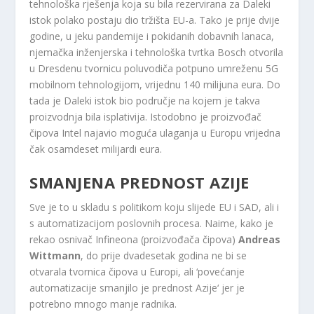
tehnološka rješenja koja su bila rezervirana za Daleki
istok polako postaju dio tržišta EU-a. Tako je prije dvije
godine, u jeku pandemije i pokidanih dobavnih lanaca,
njemačka inženjerska i tehnološka tvrtka Bosch otvorila
u Dresdenu tvornicu poluvodiča potpuno umreženu 5G
mobilnom tehnologijom, vrijednu 140 milijuna eura. Do
tada je Daleki istok bio područje na kojem je takva
proizvodnja bila isplativija. Istodobno je proizvođač
čipova Intel najavio moguća ulaganja u Europu vrijedna
čak osamdeset milijardi eura.
SMANJENA PREDNOST AZIJE
Sve je to u skladu s politikom koju slijede EU i SAD, ali i
s automatizacijom poslovnih procesa. Naime, kako je
rekao osnivač Infineona (proizvođača čipova)
Andreas
Wittmann
, do prije dvadesetak godina ne bi se
otvarala tvornica čipova u Europi, ali ‘povećanje
automatizacije smanjilo je prednost Azije‘ jer je
potrebno mnogo manje radnika.