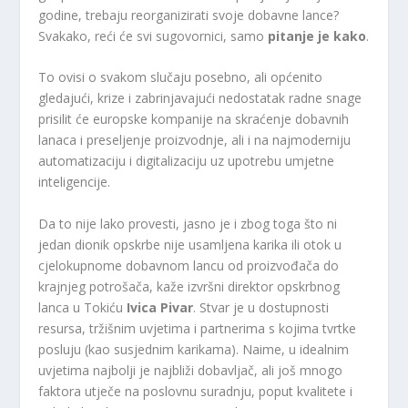
godine, trebaju reorganizirati svoje dobavne lance?
Svakako, reći će svi sugovornici, samo
pitanje je kako
.
To ovisi o svakom slučaju posebno, ali općenito
gledajući, krize i zabrinjavajući nedostatak radne snage
prisilit će europske kompanije na skraćenje dobavnih
lanaca i preseljenje proizvodnje, ali i na najmoderniju
automatizaciju i digitalizaciju uz upotrebu umjetne
inteligencije.
Da to nije lako provesti, jasno je i zbog toga što ni
jedan dionik opskrbe nije usamljena karika ili otok u
cjelokupnome dobavnom lancu od proizvođača do
krajnjeg potrošača, kaže izvršni direktor opskrbnog
lanca u Tokiću
Ivica Pivar
. Stvar je u dostupnosti
resursa, tržišnim uvjetima i partnerima s kojima tvrtke
posluju (kao susjednim karikama). Naime, u idealnim
uvjetima najbolji je najbliži dobavljač, ali još mnogo
faktora utječe na poslovnu suradnju, poput kvalitete i