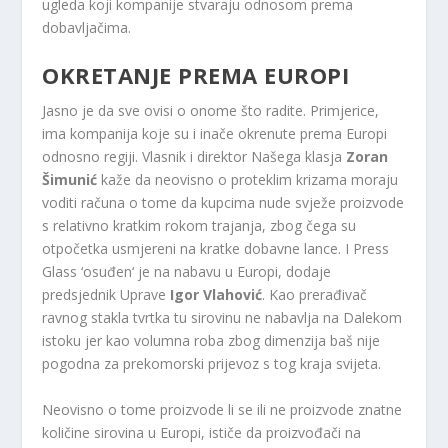
ugleda koji kompanije stvaraju odnosom prema
dobavljačima.
OKRETANJE PREMA EUROPI
Jasno je da sve ovisi o onome što radite. Primjerice,
ima kompanija koje su i inače okrenute prema Europi
odnosno regiji. Vlasnik i direktor Našega klasja
Zoran
Šimunić
kaže da neovisno o proteklim krizama moraju
voditi računa o tome da kupcima nude svježe proizvode
s relativno kratkim rokom trajanja, zbog čega su
otpočetka usmjereni na kratke dobavne lance. I Press
Glass ‘osuđen‘ je na nabavu u Europi, dodaje
predsjednik Uprave
Igor Vlahović
. Kao prerađivač
ravnog stakla tvrtka tu sirovinu ne nabavlja na Dalekom
istoku jer kao volumna roba zbog dimenzija baš nije
pogodna za prekomorski prijevoz s tog kraja svijeta.
Neovisno o tome proizvode li se ili ne proizvode znatne
količine sirovina u Europi, ističe da proizvođači na