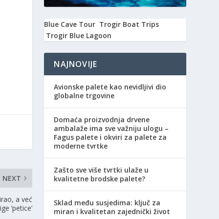
Blue Cave Tour
Trogir Boat Trips
Trogir Blue Lagoon
NAJNOVIJE
Avionske palete kao nevidljivi dio
globalne trgovine
Domaća proizvodnja drvene
ambalaže ima sve važniju ulogu –
Fagus palete i okviri za palete za
moderne tvrtke
Zašto sve više tvrtki ulaže u
NEXT
kvalitetne brodske palete?
irao, a već
Sklad među susjedima: ključ za
lige ‘petice’
miran i kvalitetan zajednički život