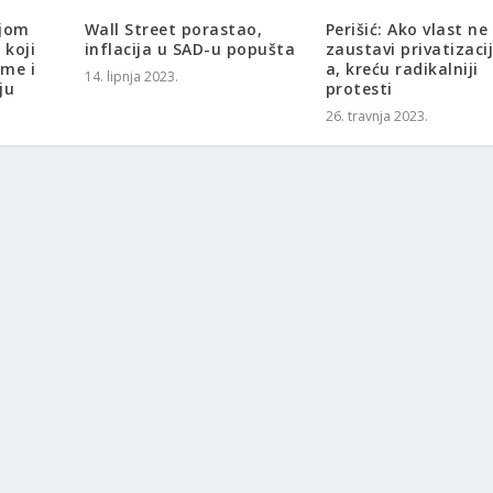
jom
Wall Street porastao,
Perišić: Ako vlast ne
 koji
inflacija u SAD-u popušta
zaustavi privatizaci
ime i
a, kreću radikalniji
14. lipnja 2023.
ju
protesti
26. travnja 2023.