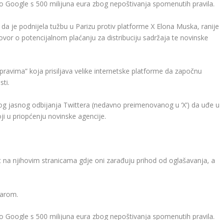
o Google s 500 milijuna eura zbog nepoštivanja spomenutih pravila.
 da je podnijela tužbu u Parizu protiv platforme X Elona Muska, ranije
ovor o potencijalnom plaćanju za distribuciju sadržaja te novinske
 pravima” koja prisiljava velike internetske platforme da započnu
ti.
zbog jasnog odbijanja Twittera (nedavno preimenovanog u ‘X’) da uđe u
ji u priopćenju novinske agencije.
t na njihovim stranicama gdje oni zarađuju prihod od oglašavanja, a
tarom.
o Google s 500 milijuna eura zbog nepoštivanja spomenutih pravila.