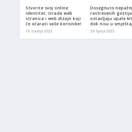
Stvorite svoj online
Dosegnuto nepažn
identitet: Izrada web
rastresenih gostiju
stranica i web dizajn koji
ostavljaju upale kl
će očarati vaše korisnike!
dok nisu u smješta
18. travnja 2023.
29. lipnja 2023.