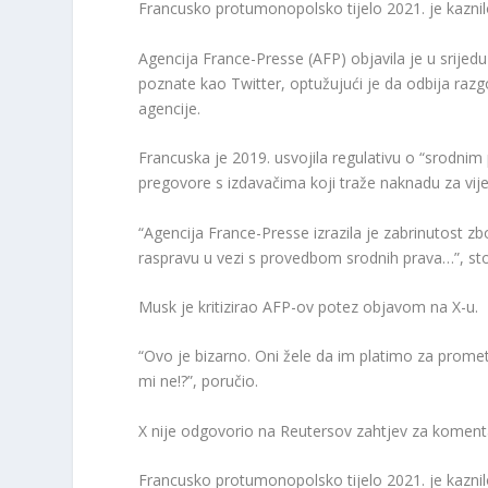
Francusko protumonopolsko tijelo 2021. je kaznil
Agencija France-Presse (AFP) objavila je u srijedu
poznate kao Twitter, optužujući je da odbija razg
agencije.
Francuska je 2019. usvojila regulativu o “srodnim
pregovore s izdavačima koji traže naknadu za vijes
“Agencija France-Presse izrazila je zabrinutost 
raspravu u vezi s provedbom srodnih prava…”, sto
Musk je kritizirao AFP-ov potez objavom na X-u.
“Ovo je bizarno. Oni žele da im platimo za prome
mi ne!?”, poručio.
X nije odgovorio na Reutersov zahtjev za komen
Francusko protumonopolsko tijelo 2021. je kaznil