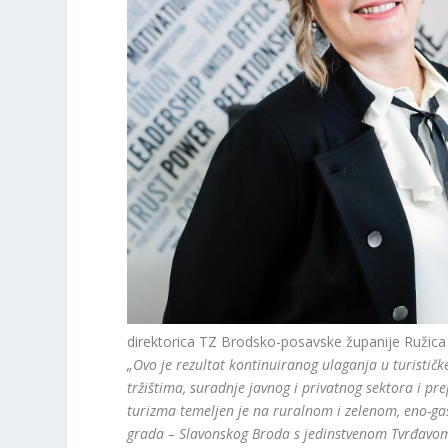
direktorica TZ Brodsko-posavske županije Ružica
„Ovo je rezultat kontinuiranog ulaganja u turistič
tržištima, suradnje javnog i privatnog sektora i pr
turizma temeljen je na ruralnom i zelenom, eno-ga
grada – Slavonskog Broda s jedinstvenom Tvrđavom