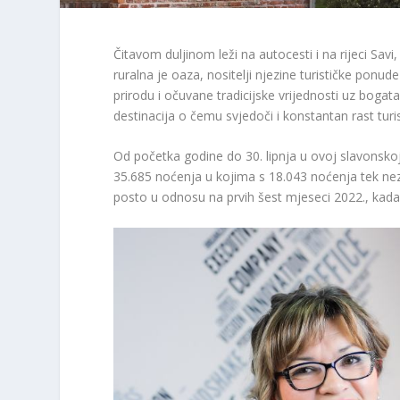
Čitavom duljinom leži na autocesti i na rijeci Savi
ruralna je oaza, nositelji njezine turističke ponud
prirodu i očuvane tradicijske vrijednosti uz bogat
destinacija o čemu svjedoči i konstantan rast turis
Od početka godine do 30. lipnja u ovoj slavonskoj 
35.685 noćenja u kojima s 18.043 noćenja tek nez
posto u odnosu na prvih šest mjeseci 2022., kada