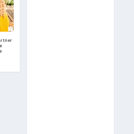
artner
e
e