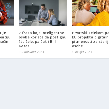
 je
7 fraza koje inteligentne
Hrvatski Telekom p
enciju
osobe koriste da postignu
EU projekta digitaln
način
što žele, pa čak i Bill
pismenosti za starij
Gates
osobe
30. kolovoza 2023.
1. ožujka 2023.