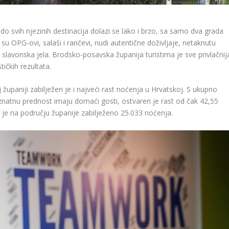
, do svih njezinih destinacija dolazi se lako i brzo, sa samo dva grada
e su OPG-ovi, salaši i rančevi, nudi autentične doživljaje, netaknutu
a slavonska jela. Brodsko-posavska županija turistima je sve privlačnij
tičkih rezultata.
županiji zabilježen je i najveći rast noćenja u Hrvatskoj. S ukupno
natnu prednost imaju domaći gosti, ostvaren je rast od čak 42,55
 je na području županije zabilježeno 25.033 noćenja.