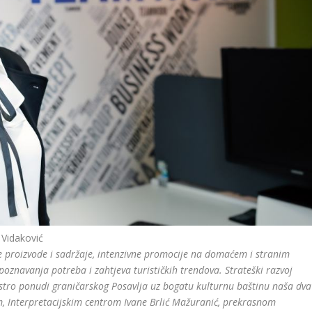
 Vidaković
ke proizvode i sadržaje, intenzivne promocije na domaćem i stranim
epoznavanja potreba i zahtjeva turističkih trendova. Strateški razvoj
stro ponudi graničarskog Posavlja uz bogatu kulturnu baštinu naša dva
, Interpretacijskim centrom Ivane Brlić Mažuranić, prekrasnom