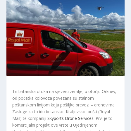
Tri britanska otoka na sjeveru zemlje, u otočju Orkney,
od početka kolovoza povezana su stalnom
poštanskom linijom koja pošiljke prevozi – dronovima.
Zasluge za to idu britanskoj Kraljevskoj pošti (Royal
Mail) te kompaniji
Skyports Drone Services
. Prvi je to
komercijalni projekt ove vrste u Ujedinjenom