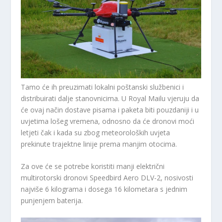
Tamo će ih preuzimati lokalni poštanski službenici i
distribuirati dalje stanovnicima. U Royal Mailu vjeruju da
će ovaj način dostave pisama i paketa biti pouzdaniji i u
uvjetima lošeg vremena, odnosno da će dronovi moći
letjeti čak i kada su zbog meteoroloških uvjeta
prekinute trajektne linije prema manjim otocima.
Za ove će se potrebe koristiti manji električni
multirotorski dronovi Speedbird Aero DLV-2, nosivosti
najviše 6 kilograma i dosega 16 kilometara s jednim
punjenjem baterija.