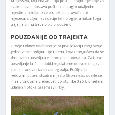
Kraljevstvu, koji ima ambiciju postati i trajno rješenje za
svakodnevnu dostavu pošte i na drugim udaljenim
mjestima. Inicijalno će projekt biti provođen tri
mjeseca, s ciljem evaluacije tehnologije, a nakon toga
trajanje bi mu trebalo biti produženo.
POUZDANIJE OD TRAJEKTA
Otočje Orkney odabrano je za prvu lokaciju zbog svoje
jedinstvene konfiguracije terena, koja omogućava da se
dronovima upravlja u vidnom polju operatera. Za takvo
upravljanje lakše je dobiti regulatorne dozvole nego za
slanje dronova i izvan vidnog polja. Pošiljke će
redovnim putem stizati u mjesto Stromness, odakle će
ih se dronovima prebacivati do otprilike 3 i 5 kilometara
udaljenih otoka Graemsay i Hoy.