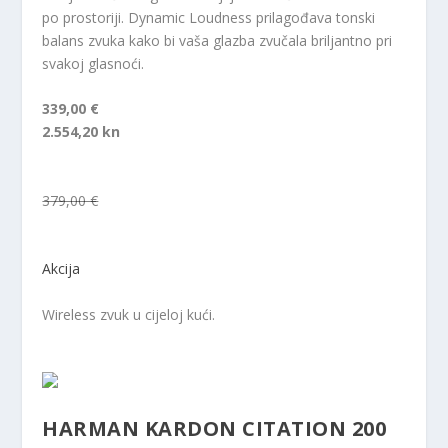
po prostoriji. Dynamic Loudness prilagođava tonski
balans zvuka kako bi vaša glazba zvučala briljantno pri
svakoj glasnoći.
339,00 €
2.554,20 kn
379,00 €
Akcija
Wireless zvuk u cijeloj kući.
HARMAN KARDON CITATION 200