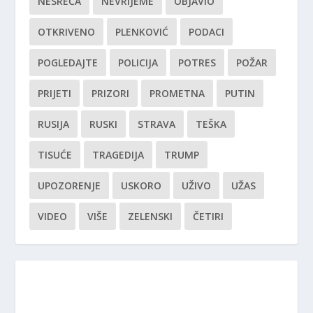
NESREĆA
NEVRIJEME
OBJAVIO
OTKRIVENO
PLENKOVIĆ
PODACI
POGLEDAJTE
POLICIJA
POTRES
POŽAR
PRIJETI
PRIZORI
PROMETNA
PUTIN
RUSIJA
RUSKI
STRAVA
TEŠKA
TISUĆE
TRAGEDIJA
TRUMP
UPOZORENJE
USKORO
UŽIVO
UŽAS
VIDEO
VIŠE
ZELENSKI
ČETIRI