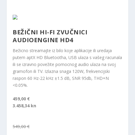
BEŽIČNI HI-FI ZVUČNICI
AUDIOENGINE HD4
Bežicno streamajte iz bilo koje aplikacije ili uredaja
putem aptX HD Bluetootha, USB ulaza s vašeg racunala
ili se izravno povežite pomocnog audio ulaza na svoj
gramofon ili TV. Izlazna snaga 120W, frekvencijski
raspon 60 Hz-22 kHz ±1.5 dB, SNR 95db, THD+N
<0.05%.
459,00 €
3.458,34 kn
549,00 €