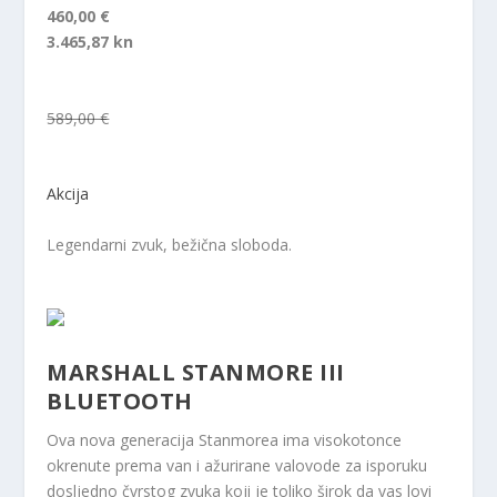
460,00 €
3.465,87 kn
589,00 €
Akcija
Legendarni zvuk, bežična sloboda.
MARSHALL STANMORE III
BLUETOOTH
Ova nova generacija Stanmorea ima visokotonce
okrenute prema van i ažurirane valovode za isporuku
dosljedno čvrstog zvuka koji je toliko širok da vas lovi