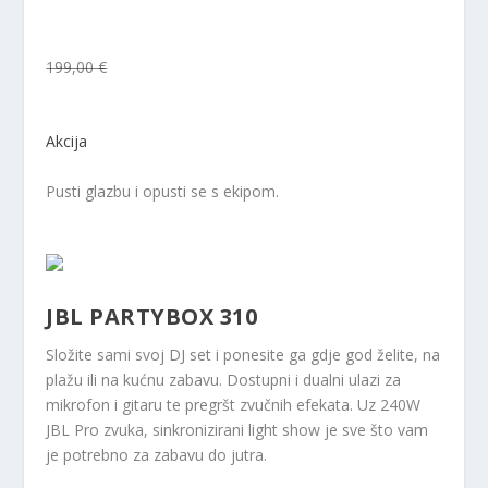
199,00 €
Akcija
Pusti glazbu i opusti se s ekipom.
JBL PARTYBOX 310
Složite sami svoj DJ set i ponesite ga gdje god želite, na
plažu ili na kućnu zabavu. Dostupni i dualni ulazi za
mikrofon i gitaru te pregršt zvučnih efekata. Uz 240W
JBL Pro zvuka, sinkronizirani light show je sve što vam
je potrebno za zabavu do jutra.