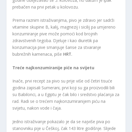
godine obilježavao se 5. kolovoza, no datum je ipak
prebačen na prvi petak u kolovozu.
Prema raznim istraživanjima, pivo je zdravo jer sadrži
vitamine skupine B, kalij, magnezij i sicilij pa umjereno
konzumiranje pive može pomoći kod brojnih
zdravstvenih tegoba. Djeluje i kao diuretik pa
konzumacija pive smanjuje šanse za stvaranje
bubrežnih kamenaca, piše
HRT.
Treće najkonzumiranije piće na svijetu
Inače, prvi recept za pivo su prije više od četiri tisuće
godina zapisali Sumerani, prvi koji su ga proizvodili bili
su Babilonci, a u Egiptu je čak bilo i sredstvo plaćanja za
rad. Radi se o trećem najkonzumiranijem piću na
svijetu, nakon vode i čaja.
Jedno istraživanje pokazalo je da se najviše piva po
stanovniku pije u Češkoj, čak 143 litre godišnje. Slijede