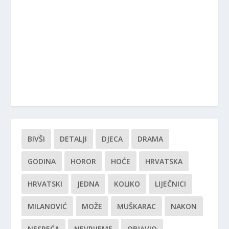
BIVŠI
DETALJI
DJECA
DRAMA
GODINA
HOROR
HOĆE
HRVATSKA
HRVATSKI
JEDNA
KOLIKO
LIJEČNICI
MILANOVIĆ
MOŽE
MUŠKARAC
NAKON
NESREĆA
NEVRIJEME
OBJAVIO