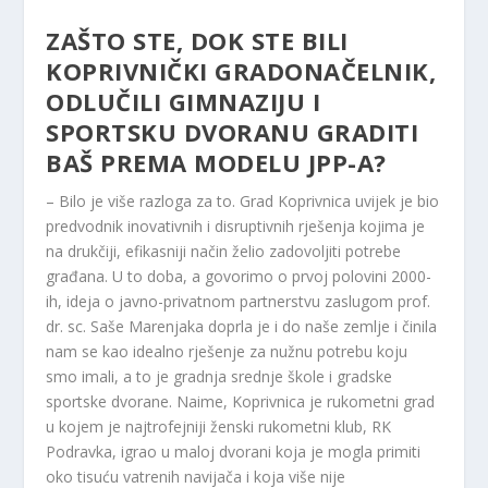
ZAŠTO STE, DOK STE BILI
KOPRIVNIČKI GRADONAČELNIK,
ODLUČILI GIMNAZIJU I
SPORTSKU DVORANU GRADITI
BAŠ PREMA MODELU JPP-A?
– Bilo je više razloga za to. Grad Koprivnica uvijek je bio
predvodnik inovativnih i disruptivnih rješenja kojima je
na drukčiji, efikasniji način želio zadovoljiti potrebe
građana. U to doba, a govorimo o prvoj polovini 2000-
ih, ideja o javno-privatnom partnerstvu zaslugom prof.
dr. sc. Saše Marenjaka doprla je i do naše zemlje i činila
nam se kao idealno rješenje za nužnu potrebu koju
smo imali, a to je gradnja srednje škole i gradske
sportske dvorane. Naime, Koprivnica je rukometni grad
u kojem je najtrofejniji ženski rukometni klub, RK
Podravka, igrao u maloj dvorani koja je mogla primiti
oko tisuću vatrenih navijača i koja više nije