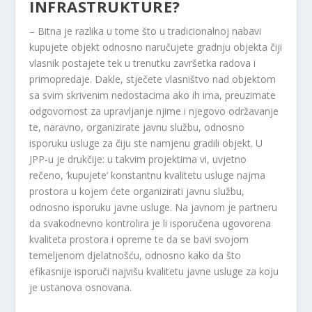
INFRASTRUKTURE?
– Bitna je razlika u tome što u tradicionalnoj nabavi
kupujete objekt odnosno naručujete gradnju objekta čiji
vlasnik postajete tek u trenutku završetka radova i
primopredaje. Dakle, stječete vlasništvo nad objektom
sa svim skrivenim nedostacima ako ih ima, preuzimate
odgovornost za upravljanje njime i njegovo održavanje
te, naravno, organizirate javnu službu, odnosno
isporuku usluge za čiju ste namjenu gradili objekt. U
JPP-u je drukčije: u takvim projektima vi, uvjetno
rečeno, ‘kupujete‘ konstantnu kvalitetu usluge najma
prostora u kojem ćete organizirati javnu službu,
odnosno isporuku javne usluge. Na javnom je partneru
da svakodnevno kontrolira je li isporučena ugovorena
kvaliteta prostora i opreme te da se bavi svojom
temeljenom djelatnošću, odnosno kako da što
efikasnije isporuči najvišu kvalitetu javne usluge za koju
je ustanova osnovana.