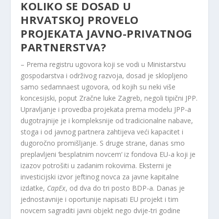
KOLIKO SE DOSAD U
HRVATSKOJ PROVELO
PROJEKATA JAVNO-PRIVATNOG
PARTNERSTVA?
– Prema registru ugovora koji se vodi u Ministarstvu
gospodarstva i održivog razvoja, dosad je sklopljeno
samo sedamnaest ugovora, od kojih su neki više
koncesijski, poput Zračne luke Zagreb, negoli tipični JPP.
Upravljanje i provedba projekata prema modelu JPP-a
dugotrajnije je i kompleksnije od tradicionalne nabave,
stoga i od javnog partnera zahtijeva veći kapacitet i
dugoročno promišljanje. S druge strane, danas smo
preplavljeni ‘besplatnim novcem‘ iz fondova EU-a koji je
izazov potrošiti u zadanim rokovima. Eksterni je
investicijski izvor jeftinog novca za javne kapitalne
izdatke,
CapEx
​, od dva do tri posto BDP-a. Danas je
jednostavnije i oportunije napisati EU projekt i tim
novcem sagraditi javni objekt nego dvije-tri godine