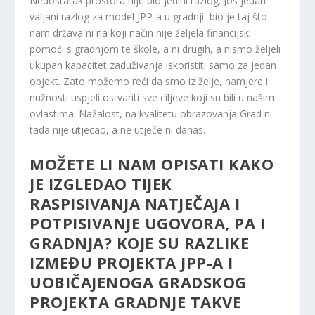
Nedostatak prostora nije bio jedini razlog. Još jedan
valjani razlog za model JPP-a u gradnji ​ bio je taj što
nam država ni na koji način nije željela financijski
pomoći s gradnjom te škole, a ni drugih, a nismo željeli
ukupan kapacitet zaduživanja iskoristiti samo za jedan
objekt. Zato možemo reći da smo iz želje, namjere i
nužnosti uspjeli ostvariti sve ciljeve koji su bili u našim
ovlastima. Nažalost, na kvalitetu obrazovanja Grad ni
tada nije utjecao, a ne utječe ni danas.
MOŽETE LI NAM OPISATI KAKO
JE IZGLEDAO TIJEK
RASPISIVANJA NATJEČAJA I
POTPISIVANJE UGOVORA, PA I
GRADNJA? KOJE SU RAZLIKE
IZMEĐU PROJEKTA JPP-A I
UOBIČAJENOGA GRADSKOG
PROJEKTA GRADNJE TAKVE