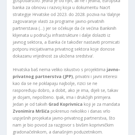
gospodarstvo. Jedna je od njih, ali ne i jedina, Europska
banka za obnovu i razvoj koja u dokumentu Nacrt
strategije Hrvatske od 2023. do 2028. poziva na ‘daljnje
zagovaranje vlasti za programe javno-privatnih
partnerstava (…) jer se očekuje da će većina Bankinih
klijenata u području infrastrukture i dalje dolaziti iz
javnog sektora, a Banka će također nastaviti promicati
potporu inicijativama privatnog sektora koje donose
dokazanu vrijednost za uložena sredstva‘.
Hrvatska baš nema veliko iskustvo s projektima
javno-
privatnog partnerstva (JPP)
, privatni i javni interesi
kao da se ne poklapaju najbolje, rizici se ne
raspoređuju dobro, a dobit, ako je ima, dijeli se, takav
je dojam, nepošteno. Ipak, ima i drukčijih primjera.
Jedan je od takvih
Grad Koprivnica
koji je za mandata
Zvonimira Mršića
pokrenuo nekoliko i danas vrlo
uspješnih projekata javno-privatnog partnerstva, što
nam je bio povod za razgovor s bivšim koprivničkim
gradonačelnikom, a današnjim poduzetnikom.