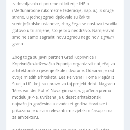
zadovoljavala ni potrebe ni kriterije IHF-a
(Međunarodne rukometne federacije, nap. a.). S druge
strane, u jednoj zgradi djelovale su čak tri
srednjoškolske ustanove, zbog čega se nastava izvodila
gotovo u tri smjene, što je bilo neodrživo. Namjeravali
smo ne samo sagraditi novu zgradu nego novi
signum
grada.
Zbog toga su javni partneri Grad Koprivnica i
Koprivničko-križevačka županija organizirali natječaj za
arhitektonsko rješenje škole i dvorane. Odabran je rad
dvoje mladih arhitekata, Lea Pelivana i Tome Plejića iz
Studija UP, koji su upravo za taj projekt dobili Nagradu
‘Mies van der Rohe‘. Nova gimnazija, građena prema
modelu JPP-a, uvrštena je u deset arhitektonski
najvažnijih građevina u dvadeset godina Hrvatske i
prikazana je u svim relevantnim svjetskim časopisima
za arhitekturu.