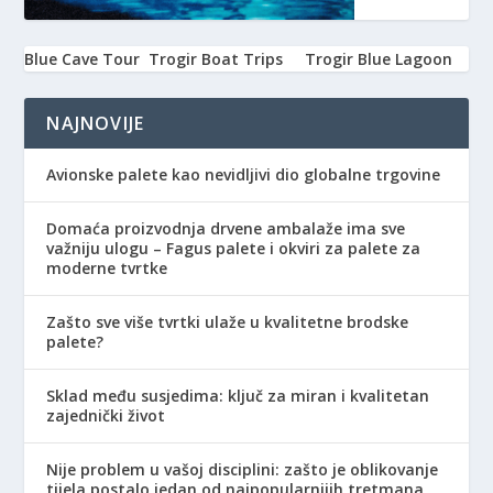
Blue Cave Tour
Trogir Boat Trips
Trogir Blue Lagoon
NAJNOVIJE
Avionske palete kao nevidljivi dio globalne trgovine
Domaća proizvodnja drvene ambalaže ima sve
važniju ulogu – Fagus palete i okviri za palete za
moderne tvrtke
Zašto sve više tvrtki ulaže u kvalitetne brodske
palete?
Sklad među susjedima: ključ za miran i kvalitetan
zajednički život
Nije problem u vašoj disciplini: zašto je oblikovanje
tijela postalo jedan od najpopularnijih tretmana