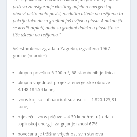
pričuva za osiguranje vlastitog udjela u energetskoj
obnovi nešto malo povisi, međutim uštede na režijama to
pokriju tako da su građani još uvijek u plusu. A nakon što
se kredit otplati, onda su građani daleko u plusu što se
tiče ušteda na režijama.”
Višestambena zgrada u Zagrebu, izgrađena 1967.
godine (neboder)
ukupna površina 6 200 m², 68 stambenih jedinica,
ukupna vrijednost projekta energetske obnove –
4.148.184,54 kune,
iznos koji su sufinancirali suvlasnici – 1.820.125,81
kune,
mjesečni iznos pričuve – 4,30 kune/m², ušteda u
toplinskoj energijii za grijanje iznosi 67%!
povećana je tržišna vrijednost svih stanova