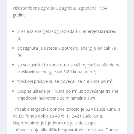
Višestambena zgrada u Zagrebu, izgrađena 1964.
godine
prešla iz energetskog razreda F u energetski razred
B;
postignuta je ušteda u potrošnji energije od čak 79
%;
za suvlasnike to konkretno znači mjesečnu uštedu na
troškovima energije od 5,80 kuna po m²;
troškovi pričuve su se povećali za 4,8 kuna po m²;
ukupna ušteda je 1 kuna po m² uz povećanje tržišne
vrijednosti nekretnine za minimalno 10%!
Trošak energetske obnove iznosio je 624 tisuće kuna, a
od EU fonda dobili su 40 %, tj. 242 tisuće kuna.
Napomenimo još jednom da je tada stopa
sufinanciranja bila 40% bespovratnih sredstava. Danas