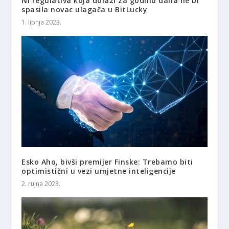
Ni regulativa koja dolazi za godinu dana ne bi
spasila novac ulagača u BitLucky
1. lipnja 2023.
Esko Aho, bivši premijer Finske: Trebamo biti
optimistični u vezi umjetne inteligencije
2. rujna 2023.