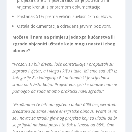
projekta traje 3 mjeseca tako da je potrebno na
vrijeme krenuti s pripremom dokumentacije,
Pristanak 51% prema veličini suvlasničkih dijelova,
Ostala dokumentacija određena Javnim pozivom.
Možete li nam na primjeru jednoga kućanstva ili
zgrade objasniti uštede koje mogu nastati zbog
obnove?
“
Prozori su bili drveni, loše konstrukcije i propuštali su
zapravo i vjetar, a i vlagu i kišu i tako. Mi smo sad ušli iz
kategorije E u kategoriju B i automatski je vrijednost
stana na tržištu bolja. Projekt energetske obnove nam je
pomogao da sada imamo praktički novu zgradu.”
“Građanima će biti omogućeno dobiti 60% bespovratnih
sredstava za same mjere energetske obnove. Vratit će im
se i novac za izradu glavnog projekta koji su uložili da bi
se prijavili na Javni poziv i to čak u iznosu od 85%. Ono
što se pokazalo u našim dosadašnjim pozivima je da se