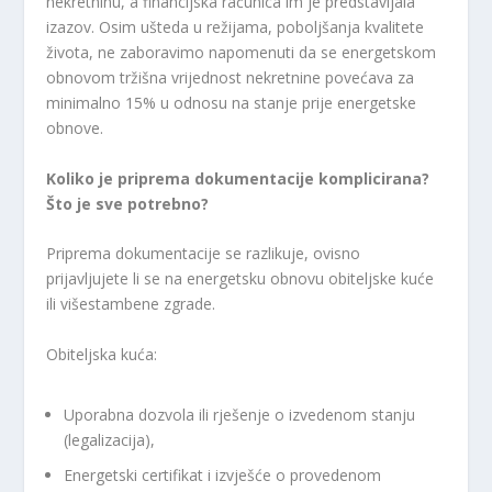
nekretninu, a financijska računica im je predstavljala
izazov. Osim ušteda u režijama, poboljšanja kvalitete
života, ne zaboravimo napomenuti da se energetskom
obnovom tržišna vrijednost nekretnine povećava za
minimalno 15% u odnosu na stanje prije energetske
obnove.
Koliko je priprema dokumentacije komplicirana?
Što je sve potrebno?
Priprema dokumentacije se razlikuje, ovisno
prijavljujete li se na energetsku obnovu obiteljske kuće
ili višestambene zgrade.
Obiteljska kuća:
Uporabna dozvola ili rješenje o izvedenom stanju
(legalizacija),
Energetski certifikat i izvješće o provedenom