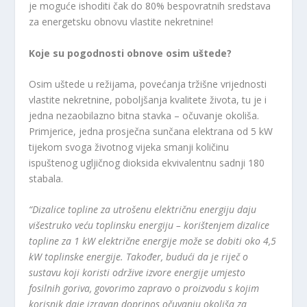
je moguće ishoditi čak do 80% bespovratnih sredstava
za energetsku obnovu vlastite nekretnine!
Koje su pogodnosti obnove osim uštede?
Osim uštede u režijama, povećanja tržišne vrijednosti
vlastite nekretnine, poboljšanja kvalitete života, tu je i
jedna nezaobilazno bitna stavka – očuvanje okoliša.
Primjerice, jedna prosječna sunčana elektrana od 5 kW
tijekom svoga životnog vijeka smanji količinu
ispuštenog ugljičnog dioksida ekvivalentnu sadnji 180
stabala.
“Dizalice topline za utrošenu električnu energiju daju
višestruko veću toplinsku energiju – korištenjem dizalice
topline za 1 kW električne energije može se dobiti oko 4,5
kW toplinske energije. Također, budući da je riječ o
sustavu koji koristi održive izvore energije umjesto
fosilnih goriva, govorimo zapravo o proizvodu s kojim
korisnik daje izravan doprinos očuvanju okoliša za