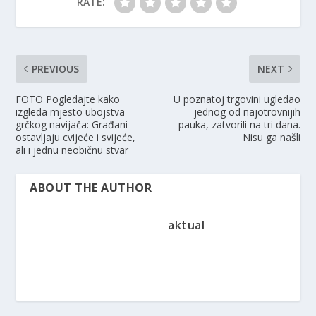
RATE:
PREVIOUS
NEXT
FOTO Pogledajte kako
U poznatoj trgovini ugledao
izgleda mjesto ubojstva
jednog od najotrovnijih
grčkog navijača: Građani
pauka, zatvorili na tri dana.
ostavljaju cvijeće i svijeće,
Nisu ga našli
ali i jednu neobičnu stvar
ABOUT THE AUTHOR
aktual