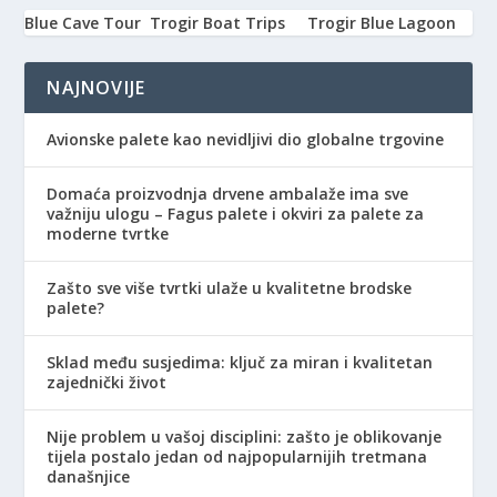
Blue Cave Tour
Trogir Boat Trips
Trogir Blue Lagoon
NAJNOVIJE
Avionske palete kao nevidljivi dio globalne trgovine
Domaća proizvodnja drvene ambalaže ima sve
važniju ulogu – Fagus palete i okviri za palete za
moderne tvrtke
Zašto sve više tvrtki ulaže u kvalitetne brodske
palete?
Sklad među susjedima: ključ za miran i kvalitetan
zajednički život
Nije problem u vašoj disciplini: zašto je oblikovanje
tijela postalo jedan od najpopularnijih tretmana
današnjice