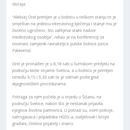
slučaja.
“Aleksej Orel primljen je u bolnicu u teškom stanju te je
smještan na jedinicu intenzivnog liječenja i stanje mu je
životno ugroženo, što zahtjeva stalni nadzor
medicinskog osoblja”, rekao je na konferenciji za
novinare zamjenik ravnateljice pulske bolnice Jurica
Palaversić.
Orel je pronađen je u 8,18 sati u šumskom predjelu na
području bivše vojarne Svetica, a u bolnicu je primljen
između 9,15 i 9,20 sati te je odmah podvrgnut
dijagnostičkim procedurama.
Potraga za njim počela je u srijedu u Šišanu, na
području Svetice, nakon što je nestanak prijavila
njegova životna partnerica. U potrazi su, osim policije,
vatrogasaca i pripadnika HGSS-a, sudjelovali i brojni
građani, Orelovi prijatelji i znanci.