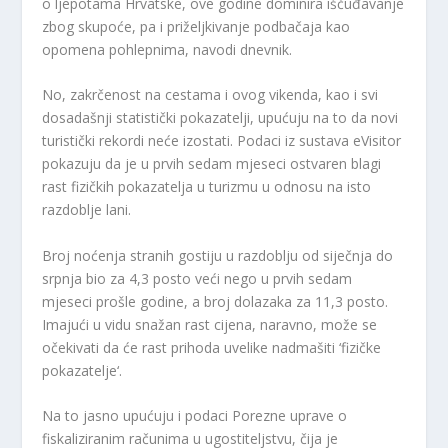
o ljepotama Hrvatske, ove godine dominira iščuđavanje
zbog skupoće, pa i priželjkivanje podbačaja kao
opomena pohlepnima, navodi dnevnik.
No, zakrčenost na cestama i ovog vikenda, kao i svi
dosadašnji statistički pokazatelji, upućuju na to da novi
turistički rekordi neće izostati. Podaci iz sustava eVisitor
pokazuju da je u prvih sedam mjeseci ostvaren blagi
rast fizičkih pokazatelja u turizmu u odnosu na isto
razdoblje lani.
Broj noćenja stranih gostiju u razdoblju od siječnja do
srpnja bio za 4,3 posto veći nego u prvih sedam
mjeseci prošle godine, a broj dolazaka za 11,3 posto.
Imajući u vidu snažan rast cijena, naravno, može se
očekivati da će rast prihoda uvelike nadmašiti ‘fizičke
pokazatelje‘.
Na to jasno upućuju i podaci Porezne uprave o
fiskaliziranim računima u ugostiteljstvu, čija je