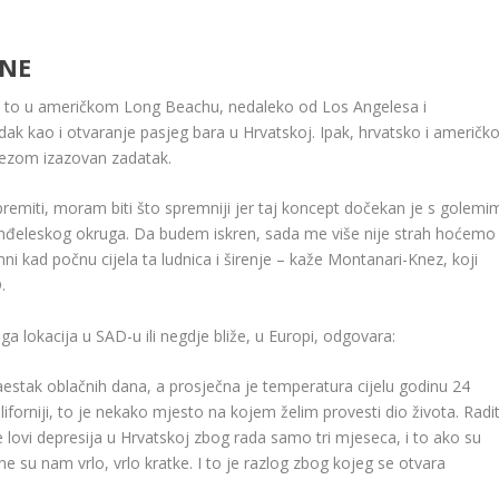
ONE
r, i to u američkom Long Beachu, nedaleko od Los Angelesa i
odak kao i otvaranje pasjeg bara u Hrvatskoj. Ipak, hrvatsko i američk
Knezom izazovan zadatak.
remiti, moram biti što spremniji jer taj koncept ​dočekan je s golemi
sanđeleskog okruga. Da budem iskren, sada me više nije strah hoćemo
mni kad počnu cijela ta ludnica i širenje – kaže Montanari-Knez, koji
.
a lokacija u SAD-u ili negdje bliže, u Europi, odgovara:
estak oblačnih dana, a prosječna je temperatura cijelu godinu 24
aliforniji, to je nekako mjesto na kojem želim provesti dio života. Radi
 lovi depresija u Hrvatskoj zbog rada samo tri mjeseca, i to ako su
ne su nam vrlo, vrlo kratke. I to je razlog zbog kojeg se otvara