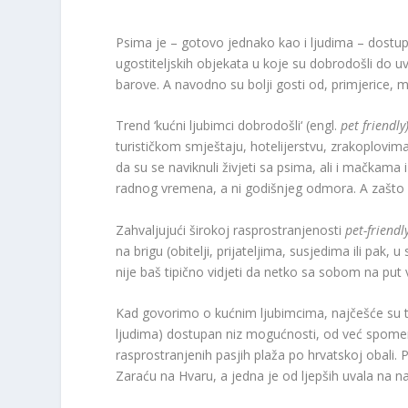
Psima je – gotovo jednako kao i ljudima – dostu
ugostiteljskih objekata u koje su dobrodošli do uve
barove. A navodno su bolji gosti od, primjerice, 
Trend ‘kućni ljubimci dobrodošli‘ (engl.
pet friendly
turističkom smještaju, hotelijerstvu, zrakoplovim
da su se naviknuli živjeti sa psima, ali i mačkama 
radnog vremena, a ni godišnjeg odmora. A zašto i
Zahvaljujući širokoj rasprostranjenosti
pet-friendl
na brigu (obitelji, prijateljima, susjedima ili pak,
nije baš tipično vidjeti da netko sa sobom na put 
Kad govorimo o kućnim ljubimcima, najčešće su t
ljudima) dostupan niz mogućnosti, od već spom
rasprostranjenih pasjih plaža po hrvatskoj obali. P
Zaraću na Hvaru, a jedna je od ljepših uvala na n