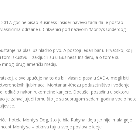
 2017. godine pisao Business Insider navevši tada da je postao
 vlasnicima održane u Crikvenici pod nazivom ‘Monty‘s Underdog
uštanje na plaži uz hladno pivo. A postoji jedan bar u Hrvatskoj koji
ju u tom iskustvu – zaključili su u Business Insideru, a o tome su
 mnogi drugi američki mediji.
tskoj, a sve upućuje na to da bi i vlasnici pasa u SAD-u mogli biti
etveronožnih ljubimaca, Montanari-Knezu poduzetništvo i vođenje
ime, odlučio nakon rukometne karijere. Doduše, pozadinu u sektoru
 imao je zahvaljujući tomu što je sa suprugom sedam godina vodio hote
ljevice.
riče, hotela Monty‘s Dog, što je bila Rubyna ideja jer nije imala gdje
 koncept Monty‘sa – otkriva tajnu svoje poslovne ideje.