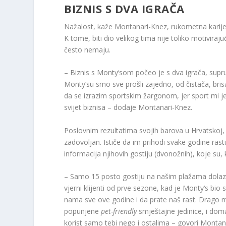
BIZNIS S DVA IGRAČA
Nažalost, kaže Montanari-Knez, rukometna karijera
K tome, biti dio velikog tima nije toliko motivirajuć
često nemaju.
– Biznis​ s Monty‘som počeo je s dva igrača, su
Monty‘su smo sve prošli zajedno, od čistača, brisa
da se izrazim sportskim žargonom, jer sport mi j
svijet biznisa – dodaje Montanari-Knez.
Poslovnim rezultatima svojih barova u Hrvatskoj,
zadovoljan. Ističe da im prihodi svake godine rast
informacija njihovih gostiju (dvonožnih), koje su,
– Samo 15 posto gostiju na našim plažama dolazi 
vjerni klijenti od prve sezone, kad je Monty‘s bio
nama sve ove godine i da prate naš rast. Drago mi
popunjene
pet-friendly
smještajne jedinice, i domać
korist samo tebi nego i ostalima – govori Montan