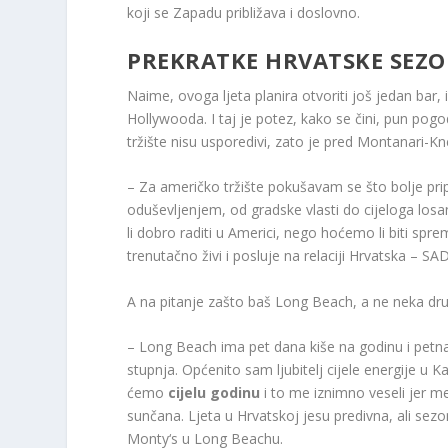
koji se Zapadu približava i doslovno.
PREKRATKE HRVATSKE SEZ
Naime, ovoga ljeta planira otvoriti još jedan ba
Hollywooda. I taj je potez, kako se čini, pun pog
tržište nisu usporedivi, zato je pred Montanari-
– Za američko tržište pokušavam se što bolje prip
oduševljenjem, od gradske vlasti do cijeloga lo
li dobro raditi u Americi, nego hoćemo li biti spre
trenutačno živi i posluje na relaciji Hrvatska – SAD
A na pitanje zašto baš Long Beach, a ne neka drug
– Long Beach ima pet dana kiše na godinu i petna
stupnja. Općenito sam ljubitelj cijele energije u K
ćemo
cijelu godinu
i to me iznimno veseli jer me
sunčana. Ljeta u Hrvatskoj jesu predivna, ali sezo
Monty‘s u Long Beachu.