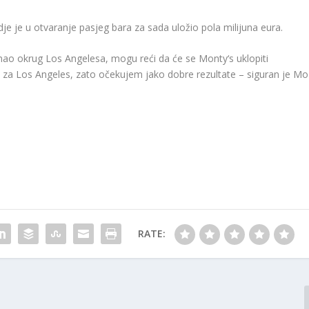
gdje je u otvaranje pasjeg bara za sada uložio pola milijuna eura.
nao okrug Los Angelesa, mogu reći da će se Monty‘s uklopiti
na za Los Angeles, zato očekujem jako dobre rezultate – siguran je Mo
RATE: