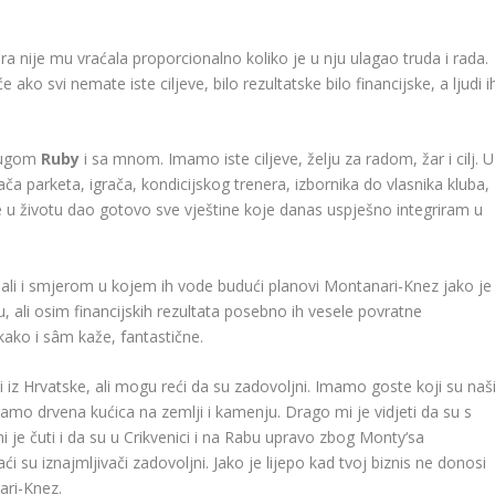
 nije mu vraćala proporcionalno koliko je u nju ulagao truda i rada.
e ako svi nemate iste ciljeve, bilo rezultatske bilo financijske, a ljudi i
prugom
Ruby
i sa mnom. Imamo iste ciljeve, želju za radom, žar i cilj. U
ča parketa, igrača, kondicijskog trenera, izbornika do vlasnika kluba,
e u životu dao gotovo sve vještine koje danas uspješno integriram u
 ali i smjerom u kojem ih vode budući planovi Montanari-Knez jako je
u, ali osim financijskih rezultata posebno ih vesele povratne
 kako i sâm kaže, fantastične.
iz Hrvatske, ali mogu reći da su zadovoljni. Imamo goste koji su naš
 samo drvena kućica na zemlji i kamenju. Drago mi je vidjeti da su s
 je čuti i da su u Crikvenici i na Rabu upravo zbog Monty‘sa
i su iznajmljivači zadovoljni. Jako je lijepo kad tvoj biznis ne donosi
ari-Knez.