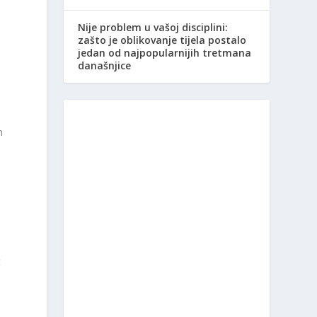
Nije problem u vašoj disciplini:
zašto je oblikovanje tijela postalo
jedan od najpopularnijih tretmana
današnjice
o
m
t