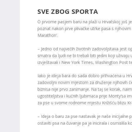
SVE ZBOG SPORTA
O prvome pasjem baru na plaži u Hrvatskoj još je
poznat nakon prve plivačke utrke pasa s njihovim
Marathon‘.
– Jedno od najvećih životnih zadovoljstava jest op
smatra da ljudi ne bi trebali biti jedini koji uživa
izvještavali i New York Times, Washington Post te
Iako je ideja bara do sada dobro prihvaćena u Hrva
zadovoljni novim mjestom za druženje njihovih č
biznisa nije prvo zanimanje. Na taj se korak, na
ugostiteljstva i kućnih ljubimaca prije Monty‘sa
za pse u svome rodnome mjestu Križišću blizu Kra
– Ideja o baru za pse nastavak je naše inicijalne p
ostaviti psa na čuvanje pa je inicirala i osmislila