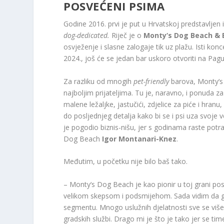
POSVEĆENI PSIMA
Godine 2016. prvi je put u Hrvatskoj predstavljen
dog-dedicated
.
Riječ je o
Monty‘s Dog Beach & 
osvježenje i slasne zalogaje tik uz plažu. Isti ko
2024., još će se jedan bar uskoro otvoriti na Pagu
Za razliku od mnogih
pet-friendly
barova, Monty‘s 
najboljim prijateljima. Tu je, naravno, i ponuda za 
malene ležaljke, jastučići, zdjelice za piće i hran
do posljednjeg detalja kako bi se i psi uza svoje ve
je pogodio biznis-nišu, jer s godinama raste potr
Dog Beach
Igor Montanari-Knez
.
Međutim, u početku nije bilo baš tako.
– Monty‘s Dog Beach je kao pionir u toj grani pos
velikom skepsom i podsmijehom. Sada vidim da g
segmentu. Mnogo uslužnih djelatnosti sve se više
gradskih službi. Drago mi je što je tako jer se 