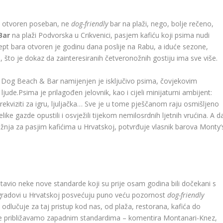
 i otvoren poseban, ne
dog-friendly
bar na plaži, nego, bolje rečeno,
Bar
na plaži Podvorska u Crikvenici, pasjem kafiću koji psima nudi
ncept bara otvoren je godinu dana poslije na Rabu, a iduće sezone,
, što je dokaz da zainteresiranih četveronožnih gostiju ima sve više.
Dog Beach & Bar namijenjen je isključivo psima, čovjekovim
ljude.Psima je prilagođen jelovnik, kao i cijeli minijaturni ambijent:
u, rekviziti za igru, ljuljačka… Sve je u tome pješčanom raju osmišljeno
like gazde opustili i osvježili tijekom nemilosrdnih ljetnih vrućina. A d
ažnja za pasjim kafićima u Hrvatskoj, potvrđuje vlasnik barova Monty‘
tavio neke nove standarde koji su prije osam godina bili dočekani s
radovi u Hrvatskoj posvećuju puno veću pozornost
dog-friendly
 odlučuje za taj
pristup kod nas, od plaža, restorana, kafića do
time približavamo zapadnim standardima – komentira Montanari-Knez,