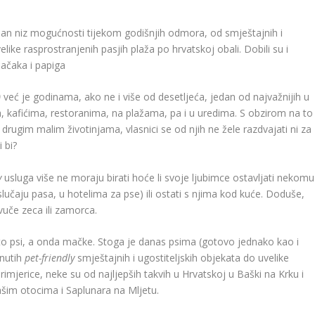
pan niz mogućnosti tijekom godišnjih odmora, od smještajnih i
like rasprostranjenih pasjih plaža po hrvatskoj obali. Dobili su i
mačaka i papiga
)
već je godinama, ako ne i više od desetljeća, jedan od najvažnijih u
a, kafićima, restoranima, na plažama, pa i u uredima. S obzirom na to
i drugim malim životinjama, vlasnici se od njih ne žele razdvajati ni za
 bi?
y
usluga više ne moraju birati hoće li svoje ljubimce ostavljati nekomu
 u slučaju pasa, u hotelima za pse) ili ostati s njima kod kuće. Doduše,
vuče zeca ili zamorca.
o psi, a onda mačke. Stoga je danas psima (gotovo jednako kao i
enutih
pet-friendly
smještajnih i ugostiteljskih objekata do uvelike
rimjerice, neke su od najljepših takvih u Hrvatskoj u Baški na Krku i
ašim otocima i Saplunara na Mljetu.