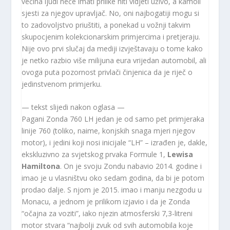
većina ljudi neće imati prilike niti vidjeti uživo, a kamoli
sjesti za njegov upravljač. No, oni najbogatiji mogu si
to zadovoljstvo priuštiti, a ponekad u vožnji takvim
skupocjenim kolekcionarskim primjercima i pretjeraju.
Nije ovo prvi slučaj da mediji izvještavaju o tome kako
je netko razbio više milijuna eura vrijedan automobil, ali
ovoga puta pozornost privlači činjenica da je riječ o
jedinstvenom primjerku.
— tekst slijedi nakon oglasa —
Pagani Zonda 760 LH jedan je od samo pet primjeraka
linije 760 (toliko, naime, konjskih snaga mjeri njegov
motor), i jedini koji nosi inicijale “LH” – izrađen je, dakle,
ekskluzivno za svjetskog prvaka Formule 1,
Lewisa
Hamiltona
. On je svoju Zondu nabavio 2014. godine i
imao je u vlasništvu oko sedam godina, da bi je potom
prodao dalje. S njom je 2015. imao i manju nezgodu u
Monacu, a jednom je prilikom izjavio i da je Zonda
“očajna za voziti”, iako njezin atmosferski 7,3-litreni
motor stvara “najbolji zvuk od svih automobila koje