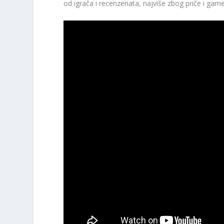
od igrača i recenzenata, najviše zbog priče i gam