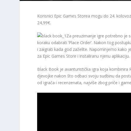
Korisnici Epic Games Storea mogu do 24. kolovoz
24,99€.
Za preuzimanje igre potrebno je sa
koraku odabrati ‘Place Order’. Nakon tog postupka
i zaigrati kada god zaželite. Napominjemo kako j
za Epic Games Store i instaliranu njenu aplikaciju.
Black Book je avanturistička igra koja kombinira
djevojke nakon što odbaci svoju sudbinu da postane
od igrača i recenzenata, najviše zbog priče i gam