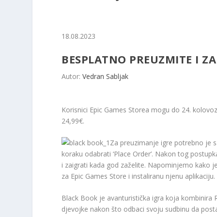
18.08.2023
BESPLATNO PREUZMITE I ZA
Autor:
Vedran Sabljak
Korisnici Epic Games Storea mogu do 24. kolovoz
24,99€.
Za preuzimanje igre potrebno je sa
koraku odabrati ‘Place Order’. Nakon tog postupka
i zaigrati kada god zaželite. Napominjemo kako j
za Epic Games Store i instaliranu njenu aplikaciju.
Black Book je avanturistička igra koja kombinira
djevojke nakon što odbaci svoju sudbinu da postane