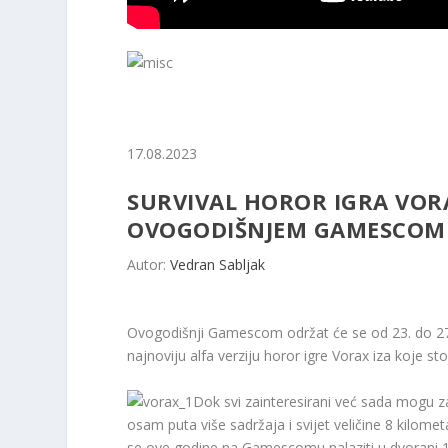
17.08.2023
SURVIVAL HOROR IGRA VORA
OVOGODIŠNJEM GAMESCOM
Autor:
Vedran Sabljak
Ovogodišnji Gamescom održat će se od 23. do 27. k
najnoviju alfa verziju horor igre Vorax iza koje sto
Dok svi zainteresirani već sada mogu za
osam puta više sadržaja i svijet veličine 8 kilome
se ove godine na Gamescomu nalaziti u dvorani 1