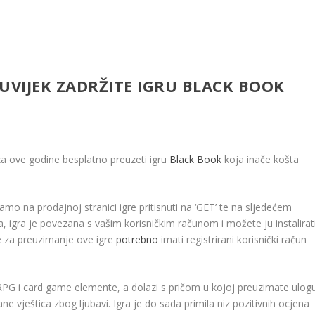
UVIJEK ZADRŽITE IGRU BLACK BOOK
a ove godine besplatno preuzeti igru
Black Book
koja inače košta
mo na prodajnoj stranici igre pritisnuti na ‘GET’ te na sljedećem
, igra je povezana s vašim korisničkim računom i možete ju instalirat
e za preuzimanje ove igre
potrebno
imati registrirani korisnički račun
 RPG i card game elemente, a dolazi s pričom u kojoj preuzimate ulog
 vještica zbog ljubavi. Igra je do sada primila niz pozitivnih ocjena