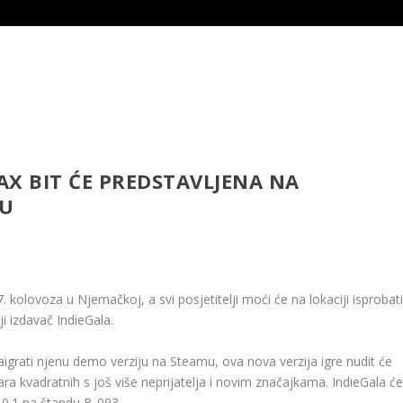
X BIT ĆE PREDSTAVLJENA NA
U
olovoza u Njemačkoj, a svi posjetitelji moći će na lokaciji isprobat
ji izdavač IndieGala.
igrati njenu demo verziju na Steamu, ova nova verzija igre nudit će
tara kvadratnih s još više neprijatelja i novim značajkama. IndieGala ć
0.1 na štandu B-093.