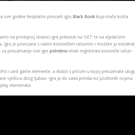
a ove godine besplatno preuzeti igru
Black Book
koja inače košta
mo na prodajnoj stranici igre pritisnuti na ‘GET’ te na sljedećem
, igra je povezana s vašim korisničkim računom i možete ju instalirat
e za preuzimanje ove igre
potrebno
imati registrirani korisnički račun
 RPG i card game elemente, a dolazi s pričom u kojoj preuzimate ulog
 vještica zbog ljubavi. Igra je do sada primila niz pozitivnih ocjena
eplay elemenata.