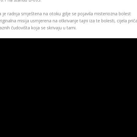
ja je radnja smještena na otoku gdje se pojavila misteriozna bolest
iginalna misija usmjerena na otkrivanje tajni iza te bolesti, cijela prič
aznih čudovišta koja se skrivaju u tami.