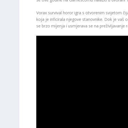
Vorax survival horor igra s otvorenim svijetom či
koja je inficirala njegove stanovnike. Dok je vaš or
se brzo mijenja i usmjerava se na preživljavanje r