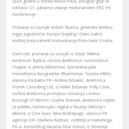
2024. godine u Hotelu Mona Plaza, Beograd gdje se
održava i 21. jubilarno izdanje međunarodne PRO PR
Konferencije.
Priznanje su osvojili: Robert Škunca, generalni direktor
regije Jugoistočne Europe Grayling i Dario Gabrić,
voditelj korporativnih komunikacija Erste bank Croatia.
Osim njih, priznanje su osvojili: iz Srbije: Milena
Avramović Bjelica, izvršna direktorica i suosnivačica
Chapter 4, Jelena Milašinović, komunikacijska
menadžerica Beogradske filharmonije, Suzana Miličić,
vlasnica Kontakta PR i Andrea Brbaklić, direktorica
FromA Consulting Ltd., iz Velike Britanije: Polly Cziok,
izvršna direktorica promjena i inovacija London
Borough of Merton i Sophie Brendel, direktorica odjela
za publiku, komercijalu i digital u Muzeju Viktorija i
Alberta, iz Crne Gore: Nina Redžepagić, vlasnica PR
agencije OR i Slađana Radović, voditeljica marketinga,
PR-a i korisničkog iskustva Novi Volvox, iz Slovenije: