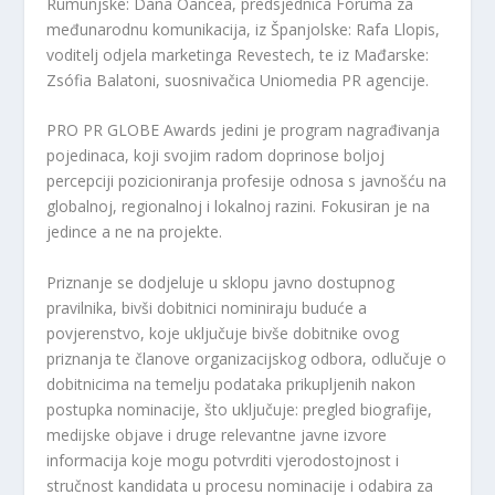
Rumunjske: Dana Oancea, predsjednica Foruma za
međunarodnu komunikacija, iz Španjolske: Rafa Llopis,
voditelj odjela marketinga Revestech, te iz Mađarske:
Zsófia Balatoni, suosnivačica Uniomedia PR agencije.
PRO PR GLOBE Awards jedini je program nagrađivanja
pojedinaca, koji svojim radom doprinose boljoj
percepciji pozicioniranja profesije odnosa s javnošću na
globalnoj, regionalnoj i lokalnoj razini. Fokusiran je na
jedince a ne na projekte.
Priznanje se dodjeluje u sklopu javno dostupnog
pravilnika, bivši dobitnici nominiraju buduće a
povjerenstvo, koje uključuje bivše dobitnike ovog
priznanja te članove organizacijskog odbora, odlučuje o
dobitnicima na temelju podataka prikupljenih nakon
postupka nominacije, što uključuje: pregled biografije,
medijske objave i druge relevantne javne izvore
informacija koje mogu potvrditi vjerodostojnost i
stručnost kandidata u procesu nominacije i odabira za