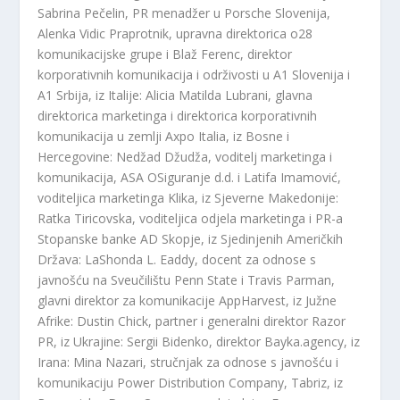
Sabrina Pečelin, PR menadžer u Porsche Slovenija,
Alenka Vidic Praprotnik, upravna direktorica o28
komunikacijske grupe i Blaž Ferenc, direktor
korporativnih komunikacija i održivosti u A1 Slovenija i
A1 Srbija, iz Italije: Alicia Matilda Lubrani, glavna
direktorica marketinga i direktorica korporativnih
komunikacija u zemlji Axpo Italia, iz Bosne i
Hercegovine: Nedžad Džudža, voditelj marketinga i
komunikacija, ASA OSiguranje d.d. i Latifa Imamović,
voditeljica marketinga Klika, iz Sjeverne Makedonije:
Ratka Tiricovska, voditeljica odjela marketinga i PR-a
Stopanske banke AD Skopje, iz Sjedinjenih Američkih
Država: LaShonda L. Eaddy, docent za odnose s
javnošću na Sveučilištu Penn State i Travis Parman,
glavni direktor za komunikacije AppHarvest, iz Južne
Afrike: Dustin Chick, partner i generalni direktor Razor
PR, iz Ukrajine: Sergii Bidenko, direktor Bayka.agency, iz
Irana: Mina Nazari, stručnjak za odnose s javnošću i
komunikaciju Power Distribution Company, Tabriz, iz