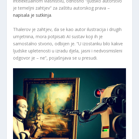
intelektualnom vlasništvu, odnosno “ljudsko autorstvo
je temeljni zahtjev” za zaštitu autorskog prava –
napisala je sutkinja
.
Thalerov je zahtjev, da se kao autor ilustracija i drugih
umjetnina, mora potpisati AI sustav koji ih je
samostalno stvorio, odbijen je. “U izostanku bilo kakve
ljudske upletenosti u izradu djela, jasni i nedvosmisleni
odgovor je – ne”, pojašnjava se u presudi.