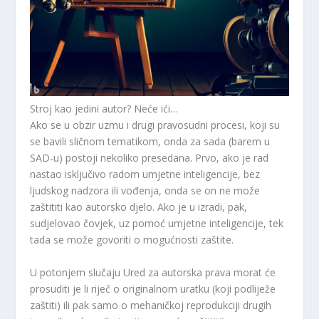
Stroj kao jedini autor? Neće ići…
Ako se u obzir uzmu i drugi pravosudni procesi, koji su
se bavili sličnom tematikom, onda za sada (barem u
SAD-u) postoji nekoliko presedana. Prvo, ako je rad
nastao isključivo radom umjetne inteligencije, bez
ljudskog nadzora ili vođenja, onda se on ne može
zaštititi kao autorsko djelo. Ako je u izradi, pak,
sudjelovao čovjek, uz pomoć umjetne inteligencije, tek
tada se može govoriti o mogućnosti zaštite.
U potonjem slučaju Ured za autorska prava morat će
prosuditi je li riječ o originalnom uratku (koji podliježe
zaštiti) ili pak samo o mehaničkoj reprodukciji drugih