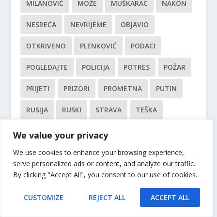
MILANOVIĆ
MOŽE
MUŠKARAC
NAKON
NESREĆA
NEVRIJEME
OBJAVIO
OTKRIVENO
PLENKOVIĆ
PODACI
POGLEDAJTE
POLICIJA
POTRES
POŽAR
PRIJETI
PRIZORI
PROMETNA
PUTIN
RUSIJA
RUSKI
STRAVA
TEŠKA
TISUĆE
TRAGEDIJA
TRUMP
We value your privacy
We use cookies to enhance your browsing experience,
UPOZORENJE
USKORO
UŽIVO
UŽAS
serve personalized ads or content, and analyze our traffic.
VIDEO
VIŠE
ZELENSKI
ČETIRI
By clicking "Accept All", you consent to our use of cookies.
CUSTOMIZE
REJECT ALL
ACCEPT ALL