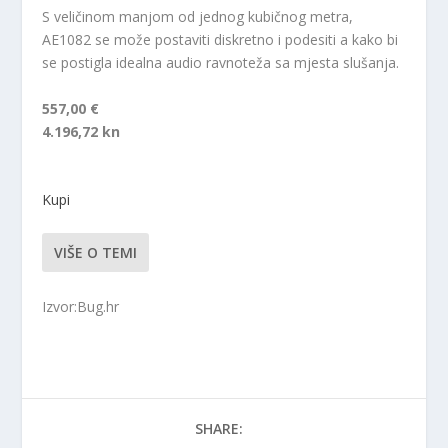
S veličinom manjom od jednog kubičnog metra,
AE1082 se može postaviti diskretno i podesiti a kako bi
se postigla idealna audio ravnoteža sa mjesta slušanja.
557,00 €
4.196,72 kn
Kupi
VIŠE O TEMI
Izvor:Bug.hr
SHARE: