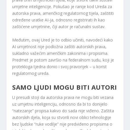
umjetne inteligencije. Pokušao je ranije kod Ureda za
autorska prava, američkog regulatornog tijela, zaštititi
određene uratke AI-ja, odnosno registrirati ih kao
zaštićene umjetnine, čiji autor je računalni sustav.
Međutim, ovaj Ured je to odbio učiniti, navodeći kako
AI umjetnost nije podložna zaštiti autorskih prava,
sukladno važećim američkim zakonima i propisima.
Predmet je potom završio na federalnom sudu, koji je
protekloga tjedna donio i svoj pravorijek – u korist
regulatornog ureda.
SAMO LJUDI MOGU BITI AUTORI
U presudi stoji da autorska prava ne mogu biti vezana
uz umjetnu inteligenciju, odnosno da bi to donijelo
“natezanje” propisa kakvo do sada nije viđeno. Zaštita
autorskih djela, koja su stvorili novi oblici tehnologije
bez ljudske “ruke vodilje” nije predviđeno propisima o