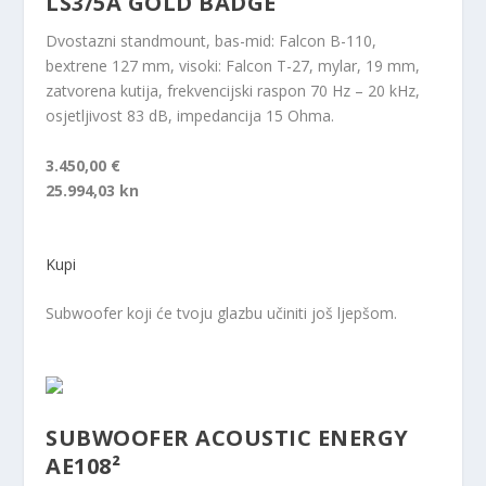
LS3/5A GOLD BADGE
Dvostazni standmount, bas-mid: Falcon B-110,
bextrene 127 mm, visoki: Falcon T-27, mylar, 19 mm,
zatvorena kutija, frekvencijski raspon 70 Hz – 20 kHz,
osjetljivost 83 dB, impedancija 15 Ohma.
3.450,00 €
25.994,03 kn
Kupi
Subwoofer koji će tvoju glazbu učiniti još ljepšom.
SUBWOOFER ACOUSTIC ENERGY
AE108²