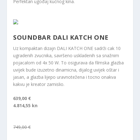
Perfektan ugođaj kućnog kina.
SOUNDBAR DALI KATCH ONE
Uz kompaktan dizajn DALI KATCH ONE sadrži cak 10
ugradenih zvucnika, savršeno uskladenih sa snažnim
pojacalom od 4x 50 W. To osigurava da filmska glazba
uvijek bude izuzetno dinamicna, dijalog uvijek oštar i
jasan, a glazba lijepo uravnotežena i tocno onakva
kakvu je kreator zamislio.
639,00 €
4.814,55 kn
749,00 €