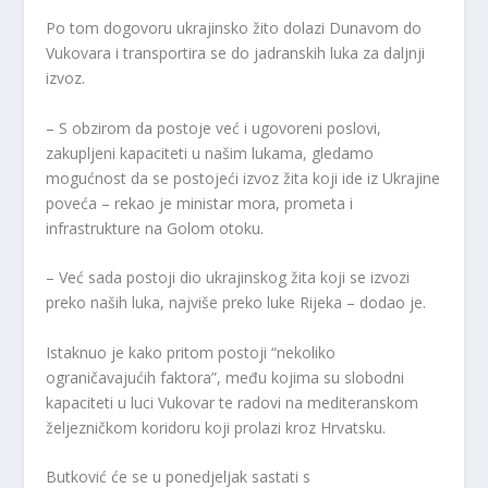
Po tom dogovoru ukrajinsko žito dolazi Dunavom do
Vukovara i transportira se do jadranskih luka za daljnji
izvoz.
– S obzirom da postoje već i ugovoreni poslovi,
zakupljeni kapaciteti u našim lukama, gledamo
mogućnost da se postojeći izvoz žita koji ide iz Ukrajine
poveća – rekao je ministar mora, prometa i
infrastrukture na Golom otoku.
– Već sada postoji dio ukrajinskog žita koji se izvozi
preko naših luka, najviše preko luke Rijeka – dodao je.
Istaknuo je kako pritom postoji “nekoliko
ograničavajućih faktora”, među kojima su slobodni
kapaciteti u luci Vukovar te radovi na mediteranskom
željezničkom koridoru koji prolazi kroz Hrvatsku.
Butković će se u ponedjeljak sastati s