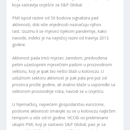
koja sastavlja izvješće za S&P Global.
PMI ispod razine od 50 bodova signalizira pad
aktivnosti, dok više vrijednosti naznačuju njihov
rast. Izuzmu li se mjeseci tijekom pandemije, kako
navode, indeks je na najnižoj razini od travnja 2013.
godine.
Aktivnost pada treći mjesec zaredom, predvođena
petim uzastopnim mjesečnim padom u proizvodnom
sektoru, koji je ipak bio nešto blaži u kolovozu. U
uslužnom sektoru aktivnost je pak pala prvi put od
prosinca prošle godine, ali znatno blaže u usporedbi sa
sektorom proizvodnje roba, navodi se u izvješću.
U Njemačkoj, najvećem gospodarstvu eurozone,
poslovne aktivnosti smanjile su se u kolovozu najbržim
tempom u više od tri godine. HCOB-ov preliminarni
ukupni PMI, koji je sastavio S&P Global, pao je sa