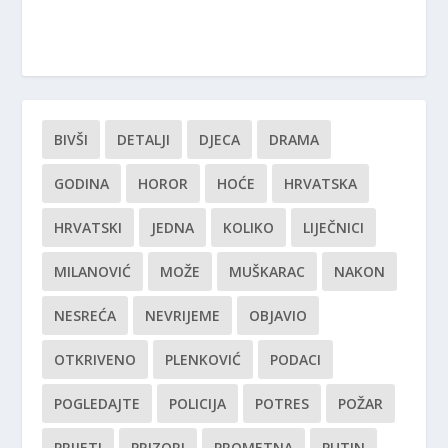
BIVŠI
DETALJI
DJECA
DRAMA
GODINA
HOROR
HOĆE
HRVATSKA
HRVATSKI
JEDNA
KOLIKO
LIJEČNICI
MILANOVIĆ
MOŽE
MUŠKARAC
NAKON
NESREĆA
NEVRIJEME
OBJAVIO
OTKRIVENO
PLENKOVIĆ
PODACI
POGLEDAJTE
POLICIJA
POTRES
POŽAR
PRIJETI
PRIZORI
PROMETNA
PUTIN