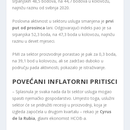
srpanjskih 48,5 bodova, na 44,7 bodova u kolovozu,
najnižu razinu od svibnja 2020.
Poslovna aktivnost u sektoru usluga smanjena je
prvi
put od prosinca
lani. Odgovarajući indeks pao je sa
srpanjska 52,3 boda, na 47,3 boda u kolovozu, najnižu
razinu u devet mjeseci.
PMI za sektor proizvodnje porastao je pak za 0,3 boda,
na 39,1 bod u kolovozu, ali se zadržao duboko u
području pada aktivnosti, pokazalo je istraživanje.
POVEĆANI INFLATORNI PRITISCI
– Splasnula je svaka nada da bi sektor usluga mogao
spasiti njemačko gospodarstvo. Umjesto toga, uslužni
sektor će se pridružiti recesiji u proizvodnji, koja je
izgleda započela u drugom kvartalu – rekao je
Cyrus
de la Rubia
, glavni ekonomist HCOB-a.