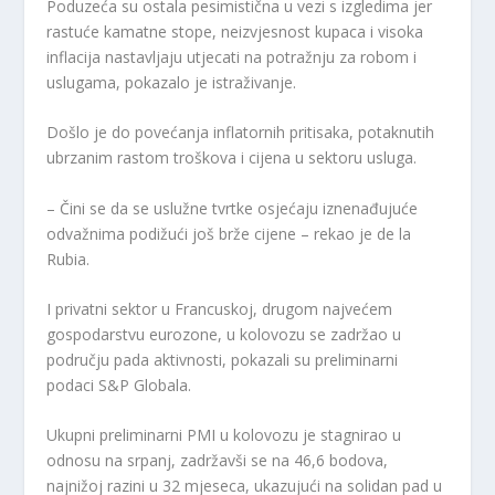
Poduzeća su ostala pesimistična u vezi s izgledima jer
rastuće kamatne stope, neizvjesnost kupaca i visoka
inflacija nastavljaju utjecati na potražnju za robom i
uslugama, pokazalo je istraživanje.
Došlo je do povećanja inflatornih pritisaka, potaknutih
ubrzanim rastom troškova i cijena u sektoru usluga.
– Čini se da se uslužne tvrtke osjećaju iznenađujuće
odvažnima podižući još brže cijene – rekao je de la
Rubia.
I privatni sektor u Francuskoj, drugom najvećem
gospodarstvu eurozone, u kolovozu se zadržao u
području pada aktivnosti, pokazali su preliminarni
podaci S&P Globala.
Ukupni preliminarni PMI u kolovozu je stagnirao u
odnosu na srpanj, zadržavši se na 46,6 bodova,
najnižoj razini u 32 mjeseca, ukazujući na solidan pad u