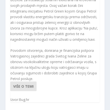
svojih prodajnih mjesta. Ovaj važan korak čini
integriranu inicijativu Petrol Green kojom Grupa Petrol
provodi vlastitu energetsku tranziciju prema održivosti,
ali i osigurava pristup zelenoj energiji iz obnovljivih
izvora za mnogobrojne kupce. Kroz aplikaciju ‘Na putu’,
korisnici mogu bržim putem platiti gorivo te na
najjednostavniji mogući način uživati u omiljenoj kavi.
Povodom otvorenja, donirana je financijska potpora
Vatrogasnoj zajednici grada Svetog Ivana Zeline za
obnovu visokokvalitetne opreme i održavanja vozila, s
obzirom na ključnu ulogu koju vatrogasci imaju u
očuvanju sigurnosti i dobrobiti zajednice u kojoj Grupa
Petrol posluje.
VIŠE O TEMI
Izvor:Bug.hr