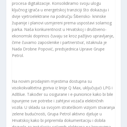
procesa digitalizacije. Konsolidiramo svoju ulogu
ključnog igrača u energetskoj tranziciji što dokazuju i
dvije vjetroelektrane na području Šibensko- kninske
županije i planovi usmjereni prema uspostavi solarnog
parka. Naša konkurentnost u Hrvatskoj i društveno-
ekonomski doprinos čuvaju se kroz pažljivo upravljanje,
čime čuvamo zaposlenike i partnerstva’, istaknula je
Nada Drobne Popović, predsjednica Uprave Grupe
Petrol.
Na novim prodajnim mjestima dostupna su
visokokvalitetna goriva iz linije Q Max, uključujući LPG i
AdBlue. Također su osigurane i e-punionice kako bi bile
ispunjene sve potrebe i zahtjevi vozača električnih
vozila. U skladu sa svojom strateškom vizijom stvaranja
zelene budućnosti, Grupa Petrol aktivno djeluje u
Hrvatskoj kako bi pripremila dokumentaciju i dobila
dozvole za instalaciju solarnih elektrana na krovovima