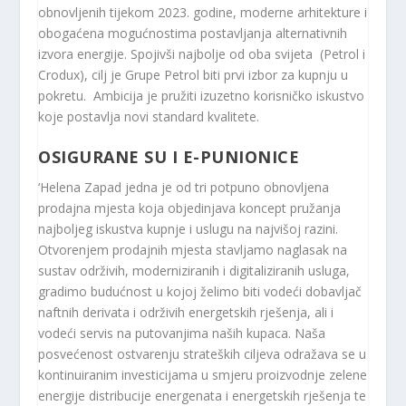
obnovljenih tijekom 2023. godine, moderne arhitekture i
obogaćena mogućnostima postavljanja alternativnih
izvora energije. Spojivši najbolje od oba svijeta (Petrol i
Crodux), cilj je Grupe Petrol biti prvi izbor za kupnju u
pokretu. Ambicija je pružiti izuzetno korisničko iskustvo
koje postavlja novi standard kvalitete.
OSIGURANE SU I E-PUNIONICE
‘Helena Zapad jedna je od tri potpuno obnovljena
prodajna mjesta koja objedinjava koncept pružanja
najboljeg iskustva kupnje i uslugu na najvišoj razini.
Otvorenjem prodajnih mjesta stavljamo naglasak na
sustav održivih, moderniziranih i digitaliziranih usluga,
gradimo budućnost u kojoj želimo biti vodeći dobavljač
naftnih derivata i održivih energetskih rješenja, ali i
vodeći servis na putovanjima naših kupaca. Naša
posvećenost ostvarenju strateških ciljeva odražava se u
kontinuiranim investicijama u smjeru proizvodnje zelene
energije distribucije energenata i energetskih rješenja te