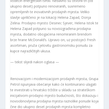
vodećih energetskih tvrtki. Nedavno su otvorili tri (od
ukupno deset) potpuno renoviranih, suvremeno
opremljenih te inovativnih prodajnih mjesta. Veliko
slavlje upriličeno je na lokaciji Helena Zapad, Donja
Zelina. Prodajno mjesto Desinec Sjever, Helena Istok te
Helena Zapad potpuno su novoizgrađena prodajna
mjesta, dodatno obogaćena renomiranim brendom
brze hrane McDonald’s. Upravo on, uz postojeći Fresh
asortiman, pruža cjelovitu gastronomsku ponudu za
kupce najrazličitijih ukusa.
— tekst slijedi nakon oglasa —
Renovacijom i modernizacijom prodajnih mjesta, Grupa
Petrol ispunjava obećanje kako će kontinuirano ulagati
te investirati u hrvatsko tržište u skladu sa strateškom
inicijativom-prodajno mjesto budućnosti, što dokazuju i
novoobnovljena prodajna mjesta raznolike ponude koja
čine dio ukupno deset prodajnih mjesta kompletno