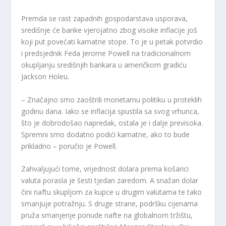
Premda se rast zapadnih gospodarstava usporava,
središnje će banke vjerojatno zbog visoke inflacije još
koji put povećati kamatne stope. To je u petak potvrdio
i predsjednik Feda Jerome Powell na tradicionalnom
okupljanju središnjih bankara u američkom gradiću
Jackson Holeu.
– Značajno smo zaoštrili monetarnu politiku u proteklih
godinu dana. Iako se inflacija spustila sa svog vrhunca,
što je dobrodošao napredak, ostala je i dalje previsoka.
Spremni smo dodatno podići kamatne, ako to bude
prikladno – poručio je Powell.
Zahvaljujući tome, vrijednost dolara prema košarici
valuta porasla je šesti tjedan zaredom. A snažan dolar
čini naftu skupljom za kupce u drugim valutama te tako
smanjuje potražnju. S druge strane, podršku cijenama
pruža smanjenje ponude nafte na globalnom tržištu,