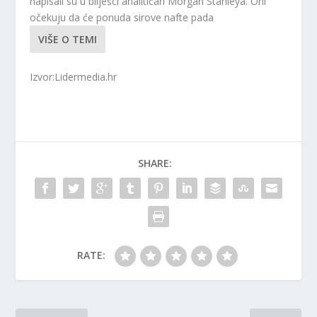
napisali su u bilješci analitičari Morgan Stanleya. Oni
očekuju da će ponuda sirove nafte pada
VIŠE O TEMI
Izvor:Lidermedia.hr
SHARE:
RATE: