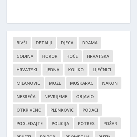
BIVŠI
DETALJI
DJECA
DRAMA
GODINA
HOROR
HOĆE
HRVATSKA
HRVATSKI
JEDNA
KOLIKO
LIJEČNICI
MILANOVIĆ
MOŽE
MUŠKARAC
NAKON
NESREĆA
NEVRIJEME
OBJAVIO
OTKRIVENO
PLENKOVIĆ
PODACI
POGLEDAJTE
POLICIJA
POTRES
POŽAR
PRIJETI
PRIZORI
PROMETNA
PUTIN