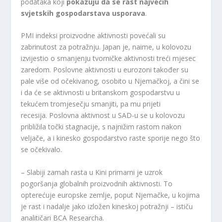
podataka koji
pokazuju da se rast najvećih
svjetskih gospodarstava usporava
.
PMI indeksi proizvodne aktivnosti povećali su
zabrinutost za potražnju. Japan je, naime, u kolovozu
izvijestio o smanjenju tvorničke aktivnosti treći mjesec
zaredom. Poslovne aktivnosti u eurozoni također su
pale više od očekivanog, osobito u Njemačkoj, a čini se
i da će se aktivnosti u britanskom gospodarstvu u
tekućem tromjesečju smanjiti, pa mu prijeti
recesija. Poslovna aktivnost u SAD-u se u kolovozu
približila točki stagnacije, s najnižim rastom nakon
veljače, a i kinesko gospodarstvo raste sporije nego što
se očekivalo.
– Slabiji zamah rasta u Kini primarni je uzrok
pogoršanja globalnih proizvodnih aktivnosti. To
opterećuje europske zemlje, poput Njemačke, u kojima
je rast i nadalje jako izložen kineskoj potražnji – ističu
analitičari BCA Researcha.