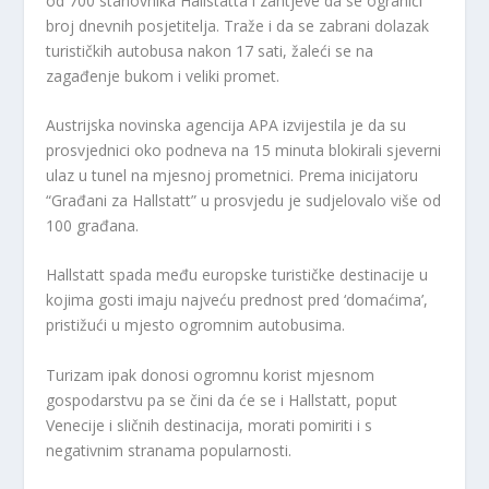
od 700 stanovnika Hallstatta i zahtjeve da se ograniči
broj dnevnih posjetitelja. Traže i da se zabrani dolazak
turističkih autobusa nakon 17 sati, žaleći se na
zagađenje bukom i veliki promet.
Austrijska novinska agencija APA izvijestila je da su
prosvjednici oko podneva na 15 minuta blokirali sjeverni
ulaz u tunel na mjesnoj prometnici. Prema inicijatoru
“Građani za Hallstatt” u prosvjedu je sudjelovalo više od
100 građana.
Hallstatt spada među europske turističke destinacije u
kojima gosti imaju najveću prednost pred ‘domaćima’,
pristižući u mjesto ogromnim autobusima.
Turizam ipak donosi ogromnu korist mjesnom
gospodarstvu pa se čini da će se i Hallstatt, poput
Venecije i sličnih destinacija, morati pomiriti i s
negativnim stranama popularnosti.