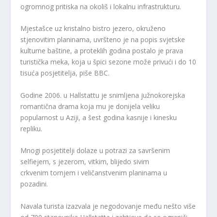
ogromnog pritiska na okoliš i lokalnu infrastrukturu.
Mjestašce uz kristalno bistro jezero, okruženo
stjenovitim planinama, uvršteno je na popis svjetske
kulturne baštine, a proteklih godina postalo je prava
turistička meka, koja u špici sezone može privući i do 10
tisuća posjetitelja, piše BBC.
Godine 2006. u Hallstattu je snimljena južnokorejska
romantična drama koja mu je donijela veliku
popularnost u Aziji, a šest godina kasnije i kinesku
repliku.
Mnogi posjetitelji dolaze u potrazi za savršenim
selfiejem, s jezerom, vitkim, blijedo sivim
crkvenim tornjem i veličanstvenim planinama u
pozadini.
Navala turista izazvala je negodovanje među nešto više