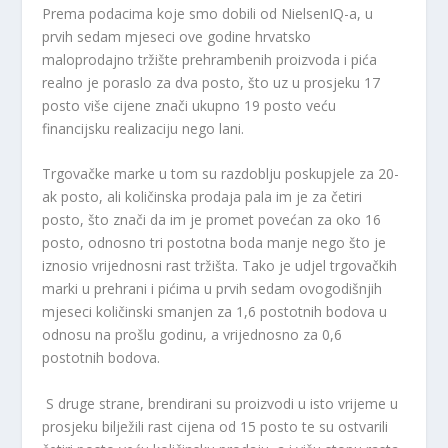
Prema podacima koje smo dobili od NielsenIQ-a, u
prvih sedam mjeseci ove godine hrvatsko
maloprodajno tržište prehrambenih proizvoda i pića
realno je poraslo za dva posto, što uz u prosjeku 17
posto više cijene znači ukupno 19 posto veću
financijsku realizaciju nego lani.
Trgovačke marke u tom su razdoblju poskupjele za 20-
ak posto, ali količinska prodaja pala im je za četiri
posto, što znači da im je promet povećan za oko 16
posto, odnosno tri postotna boda manje nego što je
iznosio vrijednosni rast tržišta. Tako je udjel trgovačkih
marki u prehrani i pićima u prvih sedam ovogodišnjih
mjeseci količinski smanjen za 1,6 postotnih bodova u
odnosu na prošlu godinu, a vrijednosno za 0,6
postotnih bodova.
S druge strane, brendirani su proizvodi u isto vrijeme u
prosjeku bilježili rast cijena od 15 posto te su ostvarili