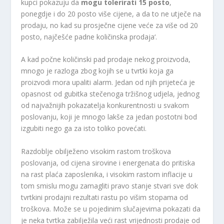
kupci pokazuju da
mogu tolerirati 15 posto
,
ponegdje i do 20 posto više cijene, a da to ne utječe na
prodaju, no kad su prosječne cijene veće za više od 20
posto, najčešće padne količinska prodaja‘.
A kad počne količinski pad prodaje nekog proizvoda,
mnogo je razloga zbog kojih se u tvrtki koja ga
proizvodi mora upaliti alarm. Jedan od njih prijeteća je
opasnost od gubitka stečenoga tržišnog udjela, jednog
od najvažnijih pokazatelja konkurentnosti u svakom
poslovanju, koji je mnogo lakše za jedan postotni bod
izgubiti nego ga za isto toliko povećati.
Razdoblje obilježeno visokim rastom troškova
poslovanja, od cijena sirovine i energenata do pritiska
na rast plaća zaposlenika, i visokim rastom inflacije u
tom smislu mogu zamagliti pravo stanje stvari sve dok
tvrtkini prodajni rezultati rastu po višim stopama od
troškova. Može se u pojedinim slučajevima pokazati da
je neka tvrtka zabilježila veći rast vrijednosti prodaje od