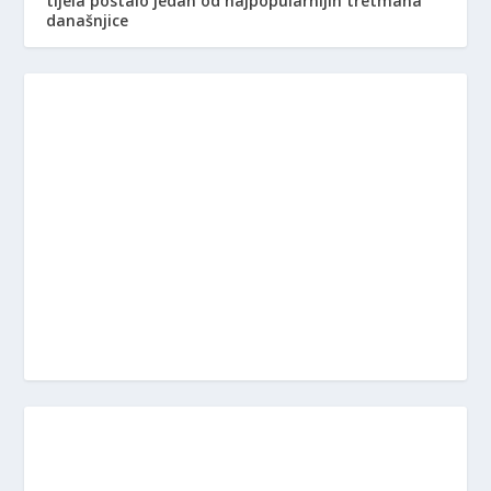
tijela postalo jedan od najpopularnijih tretmana
današnjice