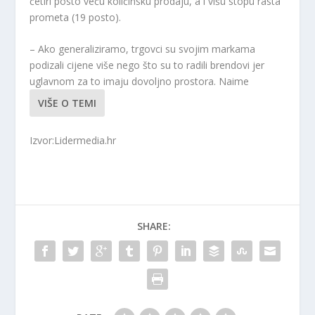
četiri posto veću količinsku prodaju, a i višu stopu rasta
prometa (19 posto).
– Ako generaliziramo, trgovci su svojim markama
podizali cijene više nego što su to radili brendovi jer
uglavnom za to imaju dovoljno prostora. Naime
VIŠE O TEMI
Izvor:Lidermedia.hr
SHARE: