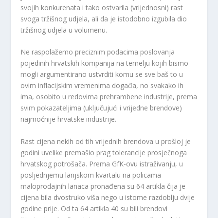
svojih konkurenata i tako ostvarila (vrijednosni) rast
svoga tržišnog udjela, ali da je istodobno izgubila dio
tržišnog udjela u volumenu.
Ne raspolažemo preciznim podacima poslovanja
pojedinih hrvatskih kompanija na temelju kojih bismo
mogli argumentirano ustvrditi komu se sve baš to u
ovim inflacijskim vremenima događa, no svakako ih
ima, osobito u redovima prehrambene industrije, prema
svim pokazateljima (uključujući i vrijedne brendove)
najmoćnije hrvatske industrije.
Rast cijena nekih od tih vrijednih brendova u prošloj je
godini uvelike premašio prag tolerancije prosječnoga
hrvatskog potrošača. Prema GfK-ovu istraživanju, u
posljednjemu lanjskom kvartalu na policama
maloprodajnih lanaca pronađena su 64 artikla čija je
cijena bila dvostruko viša nego u istome razdoblju dvije
godine prije. Od ta 64 artikla 40 su bili brendovi