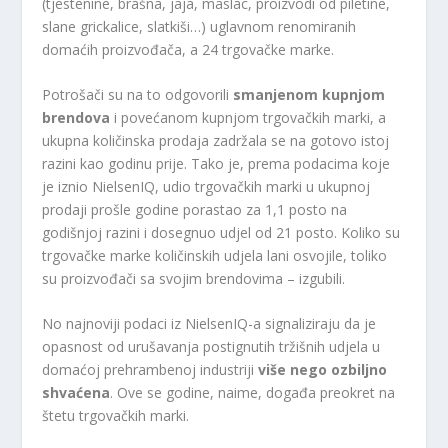
(tjestenine, brašna, jaja, maslac, proizvodi od piletine,
slane grickalice, slatkiši…) uglavnom renomiranih
domaćih proizvođača, a 24 trgovačke marke.
Potrošači su na to odgovorili
smanjenom kupnjom
brendova
i povećanom kupnjom trgovačkih marki, a
ukupna količinska prodaja zadržala se na gotovo istoj
razini kao godinu prije. Tako je, prema podacima koje
je iznio NielsenIQ, udio trgovačkih marki u ukupnoj
prodaji prošle godine porastao za 1,1 posto na
godišnjoj razini i dosegnuo udjel od 21 posto. Koliko su
trgovačke marke količinskih udjela lani osvojile, toliko
su proizvođači sa svojim brendovima – izgubili.
No najnoviji podaci iz NielsenIQ-a signaliziraju da je
opasnost od urušavanja postignutih tržišnih udjela u
domaćoj prehrambenoj industriji
više nego ozbiljno
shvaćena
. Ove se godine, naime, događa preokret na
štetu trgovačkih marki.